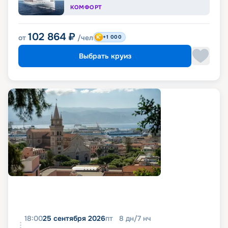
КОМФОРТ
102 864
₽
от
/чел
+1 000
Выбрать круиз
18:00
25 сентября 2026
пт
8
дн
/
7
нч