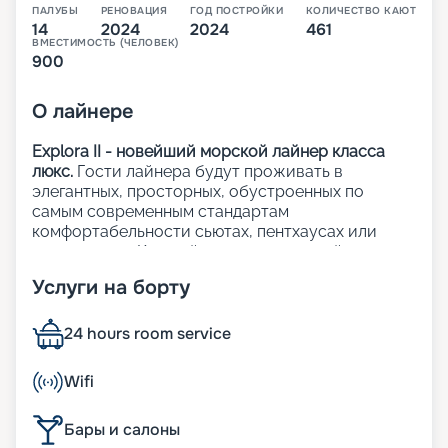
ПАЛУБЫ
РЕНОВАЦИЯ
ГОД ПОСТРОЙКИ
КОЛИЧЕСТВО КАЮТ
14
2024
2024
461
ВМЕСТИМОСТЬ (ЧЕЛОВЕК)
900
О
лайнере
Explora II - новейший морской лайнер класса
люкс.
Гости лайнера будут проживать в
элегантных, просторных, обустроенных по
самым современным стандартам
комфортабельности сьютах, пентхаусах или
резиденциях. Каждый из 461 люксов лайнера с
панорамными окнами с видом на океан и
Услуги на борту
приватными террасами.
На лайнере:
24 hours room service
12 баров и лаунджей, а также 6 ресторанов;
Wifi
3 открытых бассейна, включая 1 бассейн только
для взрослых;
Бары и салоны
1 закрытый бассейн с раздвижной стеклянной