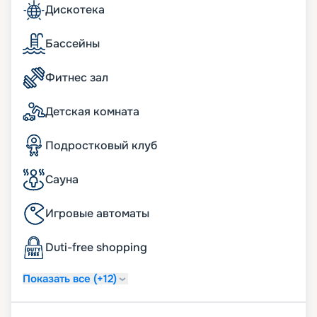
гардеробные с туалетным столиком.
Дискотека
бесплатный Wi-Fi;
информационно-развлекательная система,
Бассейны
включая Smart TV, легкое подключение к
персональным гаджетам;
Фитнес зал
телефон с голосовой почтой;
беспроводная зарядная станция на
прикроватных тумбочках;
Детская комната
система индивидуального климат-контроля;
24 часа в сутки консьерж-служба;
Подростковый клуб
24 часа в сутки обслуживание номеров «in-suite
dining»;
24 часа в сутки батлер-сервис (действует для
Сауна
резиденций);
24 часа в сутки услуги прачечной, глажки (может
Игровые автоматы
взиматься дополнительная плата);
ежедневная уборка дважды в день, включая
Duti-free shopping
услугу подготовки сьюта ко сну;
услуга по чистке обуви.
Показать все (+12)