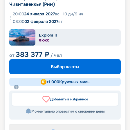
Чивитавеккья (Рим)
20:00
24 января 2027
вс
10
дн
/
9
нч
08:00
02 февраля 2027
вт
Explora II
ЛЮКС
383 377
₽
от
/ чел
Выбор каюты
+
1 000
Круизных миль
Добавить в избранное
Моментально оповестим о снижении цены