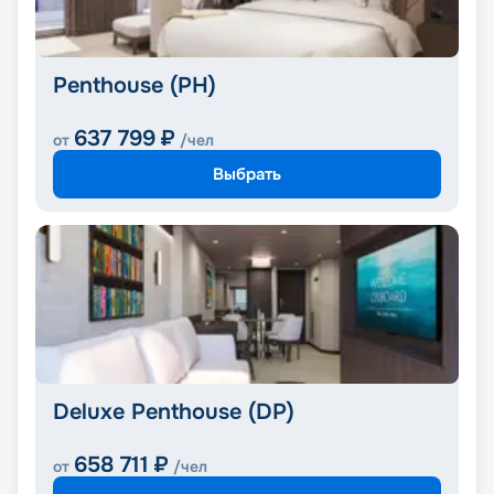
Penthouse (PH)
637 799
₽
от
/чел
Выбрать
Deluxe Penthouse (DP)
658 711
₽
от
/чел