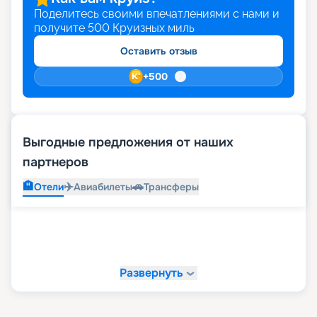
Поделитесь своими впечатлениями с нами и
получите
500
Круизных миль
Оставить отзыв
+
500
Выгодные предложения от наших
партнеров
🏨
✈️
🚗
Отели
Авиабилеты
Трансферы
Развернуть