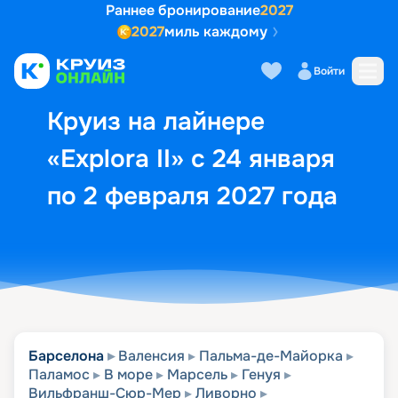
Раннее бронирование
2027
2027
миль каждому
Описание
Выбор кают
Маршрут и экск
Войти
Круиз на лайнере
«Explora II» с 24 января
по 2 февраля 2027 года
Барселона
Валенсия
Пальма-де-Майорка
Паламос
В море
Марсель
Генуя
Вильфранш-Сюр-Мер
Ливорно