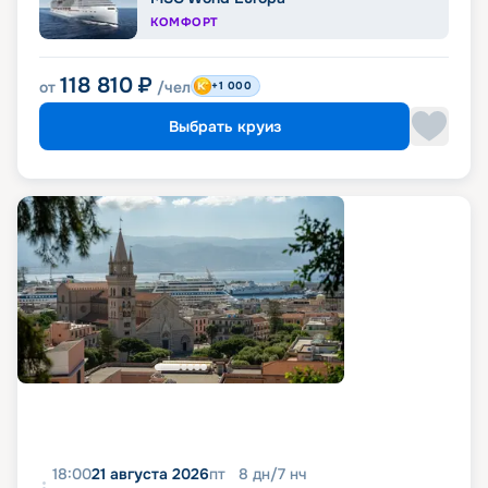
КОМФОРТ
118 810
₽
от
/чел
+1 000
Выбрать круиз
18:00
21 августа 2026
пт
8
дн
/
7
нч