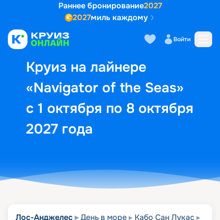
Раннее бронирование
2027
2027
миль каждому
Описание
Выбор кают
Маршрут и экск
Войти
Круиз на лайнере
«Navigator of the Seas»
с 1 октября по 8 октября
2027 года
Лос-Анджелес
День в море
Кабо Сан Лукас