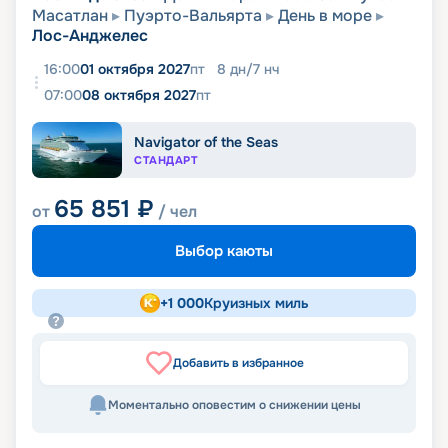
Масатлан
Пуэрто-Вальярта
День в море
Лос-Анджелес
16:00
01 октября 2027
пт
8
дн
/
7
нч
07:00
08 октября 2027
пт
Navigator of the Seas
СТАНДАРТ
65 851
₽
от
/ чел
Выбор каюты
+
1 000
Круизных миль
Добавить в избранное
Моментально оповестим о снижении цены