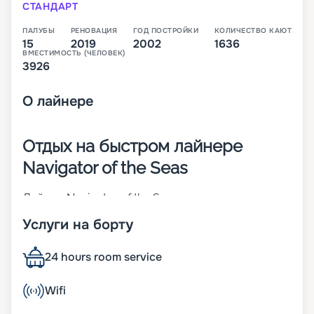
СТАНДАРТ
ПАЛУБЫ
РЕНОВАЦИЯ
ГОД ПОСТРОЙКИ
КОЛИЧЕСТВО КАЮТ
15
2019
2002
1636
ВМЕСТИМОСТЬ (ЧЕЛОВЕК)
3926
О
лайнере
Отдых на быстром лайнере
Navigator of the Seas
Лайнер Navigator of the Seas – это круизное
судно класса Voyager, которое подходит для
Услуги на борту
отдыха как активной молодежи, так и семей с
детьми. Оно было построено в 2002 году на
верфи Турку в Финляндии. В 2019 году проведена
24 hours room service
его модернизация. На судне 1 636 кают, которые
размещены на 8 жилых палубах. В них можно
Wifi
заселить 3 926 человек. Другие особенности
Navigator of the Seas: