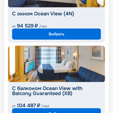
С окном Ocean View (4N)
94 529
₽
от
/чел
Выбрать
С балконом Ocean View with
Balcony Guaranteed (XB)
104 487
₽
от
/чел