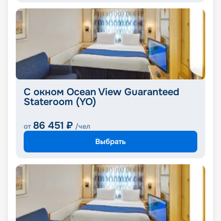
С окном Ocean View Guaranteed
Stateroom (YO)
86 451
₽
от
/чел
Выбрать