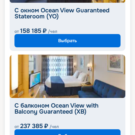
С окном Ocean View Guaranteed
Stateroom (YO)
158 185
₽
от
/чел
Выбрать
С балконом Ocean View with
Balcony Guaranteed (XB)
237 385
₽
от
/чел