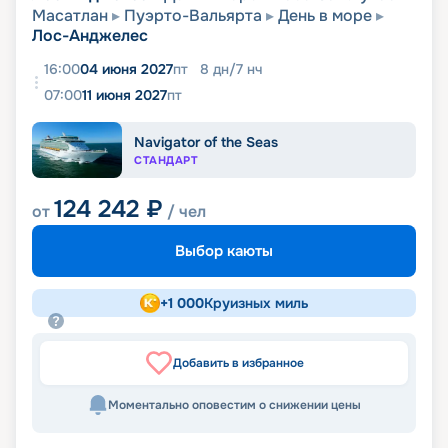
Масатлан
Пуэрто-Вальярта
День в море
Лос-Анджелес
16:00
04 июня 2027
пт
8
дн
/
7
нч
07:00
11 июня 2027
пт
Navigator of the Seas
СТАНДАРТ
124 242
₽
от
/ чел
Выбор каюты
+
1 000
Круизных миль
Добавить в избранное
Моментально оповестим о снижении цены