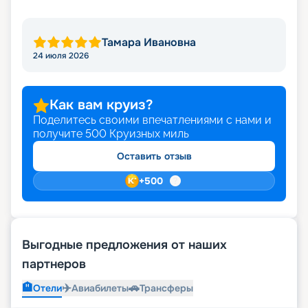
быстро. Мы предлагаем десятки тысяч круизов.
Среди них точно найдется то, что именно вам
придется по душе.
Тамара Ивановна
24 июля 2026
Как вам круиз?
Поделитесь своими впечатлениями с нами и
получите
500
Круизных миль
Оставить отзыв
+
500
Выгодные предложения от наших
партнеров
🏨
✈️
🚗
Отели
Авиабилеты
Трансферы