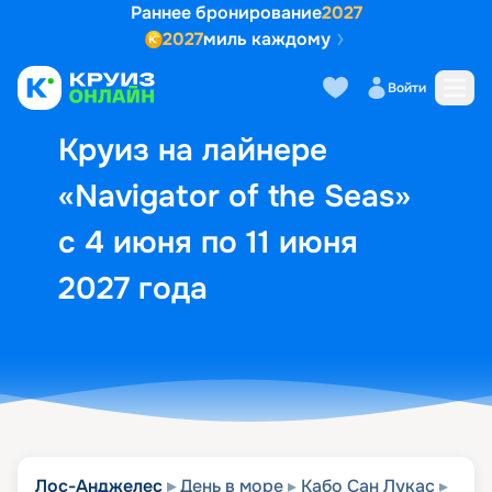
Раннее бронирование
2027
2027
миль каждому
Описание
Выбор кают
Маршрут и экск
Войти
Круиз на лайнере
«Navigator of the Seas»
с 4 июня по 11 июня
2027 года
Лос-Анджелес
День в море
Кабо Сан Лукас