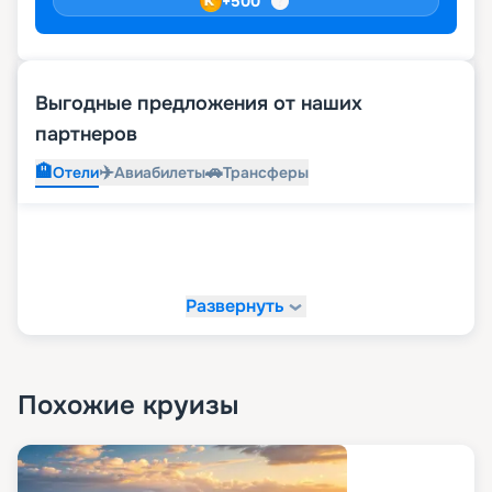
+
500
мероприятия, по достоинству оценят
оформление трехъярусного театра с отличным
репертуаром постановок в стиле бродвейских
мюзиклов и кинотеатр.
Выгодные предложения от наших
Наше предложение
партнеров
Даже подробный обзор круизного лайнера не
🏨
✈️
🚗
Отели
Авиабилеты
Трансферы
передаст той атмосферы, которая царит на
борту с раннего утра до позднего вечера.
Информацию о круизах, актуальных на 2026 -
2027 г., можно найти на сайте нашего сервиса
бронирования круизов.
Развернуть
Похожие круизы