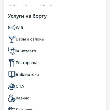
Лайнер Mariner of the Seas относится к классу
Voyager. Это пятое подобное судно. Оно было
Услуги на борту
построено в 2003 году, а в 2018-м проведена его
реновация. К услугам отдыхающих последние
достижения, инновационные разработки.
Wifi
Пассажиры могут посетить ледовый каток,
скалодром, современный фитнес-центр и т. д. Не
Бары и салоны
забыты и маленькие путешественники. Для них
разработаны свои развлекательные программы.
Кинотеатр
Большое внимание уделялось разработке
дизайнов, качеству отделочных материалов.
Основные характеристики лайнера:
Рестораны
• ширина – 48 м;
• длина – 311 м;
Библиотека
• водоизмещение – 142 тыс. т;
• количество палуб – 15;
• осадка – 8 м;
СПА
• скорость – 22 узла;
• общее число кают – 1 557, в наличии
Казино
внутренние и внешние с террасами. В них
можно расселить до 3 114 человек.
Джакузи