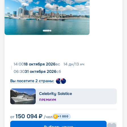
14:00
18 октября 2026
вс
14
дн
/
13
нч
06:30
31 октября 2026
сб
Вы посетите 2 страны:
Celebrity Solstice
ПРЕМИУМ
150 094
₽
от
/чел
+1 000
Выбрать круиз