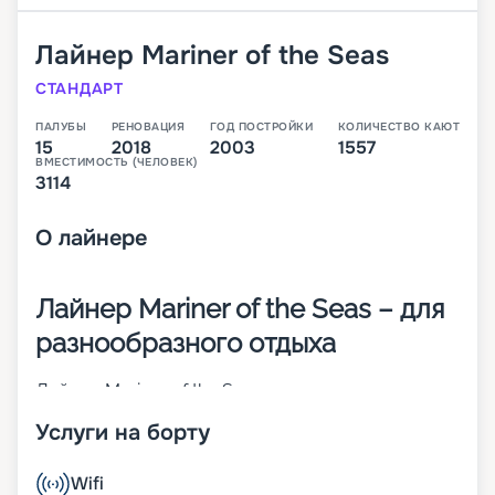
Лайнер
Mariner of the Seas
СТАНДАРТ
ПАЛУБЫ
РЕНОВАЦИЯ
ГОД ПОСТРОЙКИ
КОЛИЧЕСТВО КАЮТ
15
2018
2003
1557
ВМЕСТИМОСТЬ (ЧЕЛОВЕК)
3114
О
лайнере
Лайнер Mariner of the Seas – для
разнообразного отдыха
Лайнер Mariner of the Seas относится к классу
Voyager. Это пятое подобное судно. Оно было
Услуги на борту
построено в 2003 году, а в 2018-м проведена его
реновация. К услугам отдыхающих последние
достижения, инновационные разработки.
Wifi