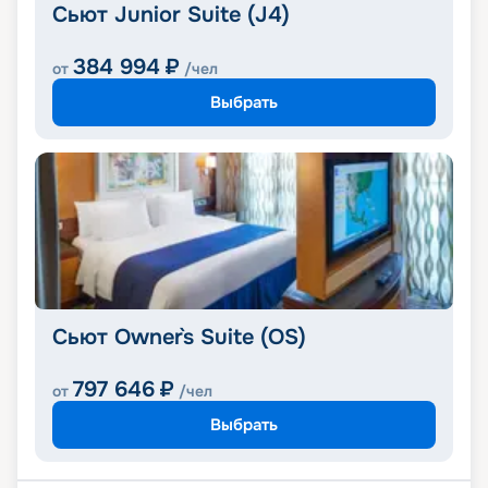
Сьют Junior Suite (J4)
384 994
₽
от
/чел
Выбрать
Сьют Owner`s Suite (OS)
797 646
₽
от
/чел
Выбрать