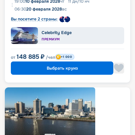
19:00
10 февраля 2028
чт
11
дн
/
10
нч
06:30
20 февраля 2028
вс
Вы посетите 2 страны:
Celebrity Edge
ПРЕМИУМ
148 885
₽
от
/чел
+1 000
Выбрать круиз