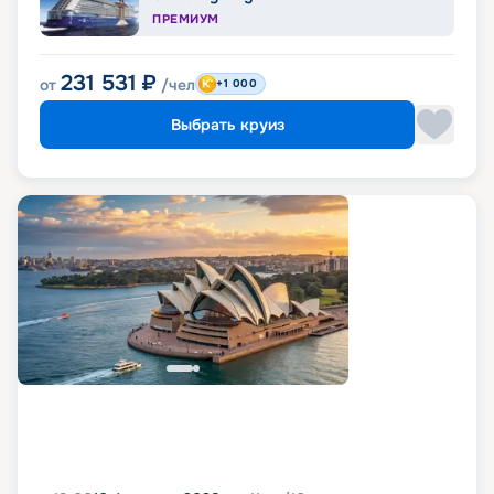
ПРЕМИУМ
231 531
₽
от
/чел
+1 000
Выбрать круиз