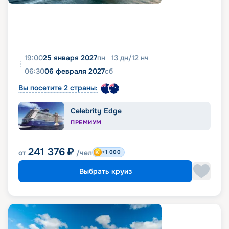
19:00
25 января 2027
пн
13
дн
/
12
нч
06:30
06 февраля 2027
сб
Вы посетите 2 страны:
Celebrity Edge
ПРЕМИУМ
241 376
₽
от
/чел
+1 000
Выбрать круиз