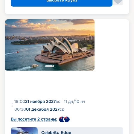
19:00
21 ноября 2027
вс
11
дн
/
10
нч
06:30
01 декабря 2027
ср
Вы посетите 2 страны:
Celebrity Edge