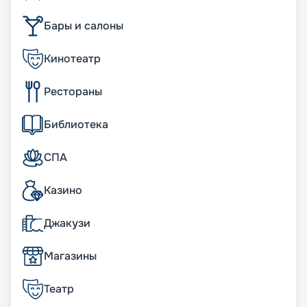
Пассажиры могут посетить ледовый каток,
скалодром, современный фитнес-центр и т. д. Не
Бары и салоны
забыты и маленькие путешественники. Для них
разработаны свои развлекательные программы.
Кинотеатр
Большое внимание уделялось разработке
дизайнов, качеству отделочных материалов.
Основные характеристики лайнера:
Рестораны
• ширина – 48 м;
• длина – 311 м;
Библиотека
• водоизмещение – 142 тыс. т;
• количество палуб – 15;
• осадка – 8 м;
СПА
• скорость – 22 узла;
• общее число кают – 1 557, в наличии
Казино
внутренние и внешние с террасами. В них
можно расселить до 3 114 человек.
Джакузи
Особенности
Магазины
На круизном лайнере есть прогулочная зона
внутри корабля – так называемый «Королевский
Театр
променад», оригинальный бульвар под