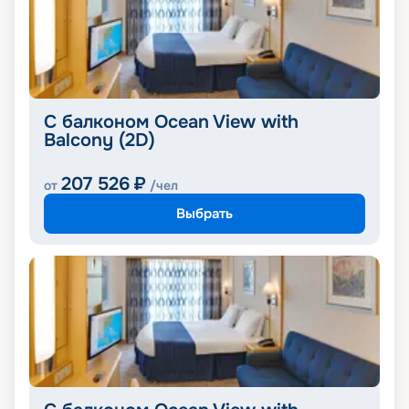
С балконом Ocean View with
Balcony (2D)
207 526
₽
от
/чел
Выбрать