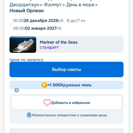
Джорджтаун
Фалмут
День в море
Новый Орлеан
16:00
26 декабря 2026
сб
8
дн
/
7
нч
06:00
02 января 2027
сб
Mariner of the Seas
СТАНДАРТ
Цена по запросу
Выбор каюты
+
1 000
Круизных миль
Добавить в избранное
Моментально оповестим о снижении цены