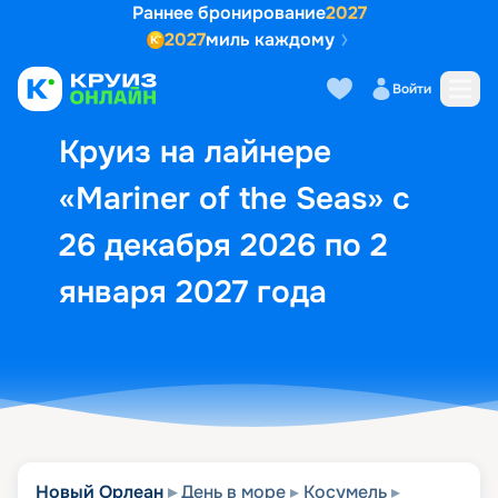
Раннее бронирование
2027
2027
миль каждому
Описание
Выбор кают
Маршрут и экск
Войти
Круиз на лайнере
«Mariner of the Seas» с
26 декабря 2026 по 2
января 2027 года
Новый Орлеан
День в море
Косумель