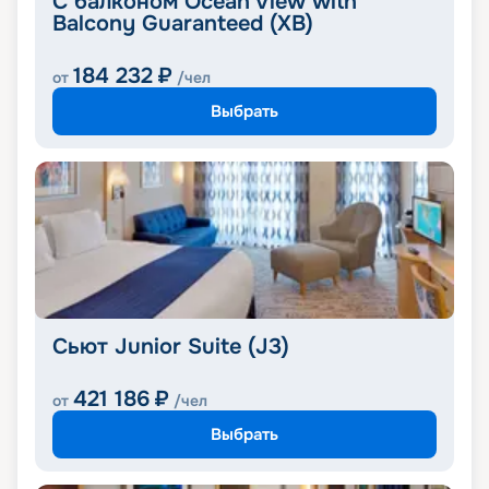
С балконом Ocean View with
Balcony Guaranteed (XB)
184 232
₽
от
/чел
Выбрать
Сьют Junior Suite (J3)
421 186
₽
от
/чел
Выбрать