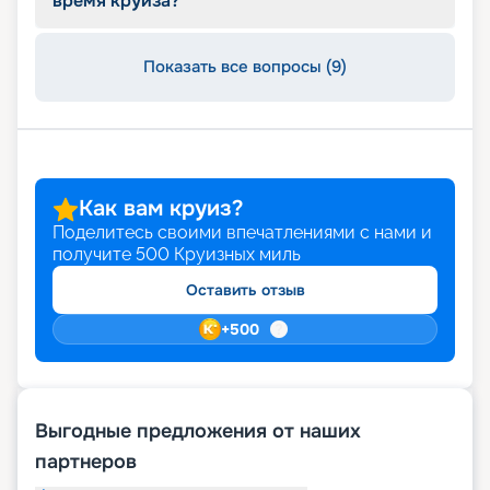
время круиза?
Даже подробный обзор круизного лайнера не
передаст той атмосферы, которая царит на
борту с раннего утра до позднего вечера.
Информацию о круизах, актуальных на 2026 -
Показать все вопросы (9)
2027 г., можно найти на сайте нашего сервиса
бронирования круизов.
Как вам круиз?
Поделитесь своими впечатлениями с нами и
получите
500
Круизных миль
Оставить отзыв
+
500
Выгодные предложения от наших
партнеров