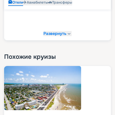
🏨
✈️
🚗
Отели
Авиабилеты
Трансферы
Развернуть
Похожие круизы