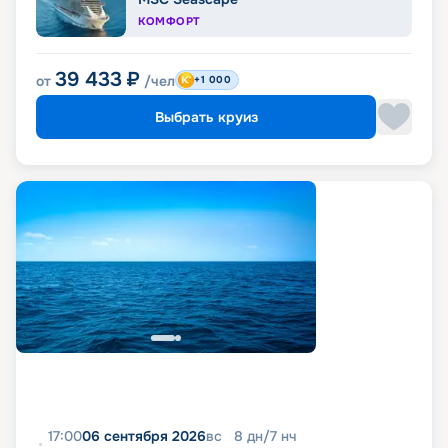
КОМФОРТ
39 433
₽
от
/чел
+1 000
Выбрать круиз
17:00
06 сентября 2026
вс
8
дн
/
7
нч