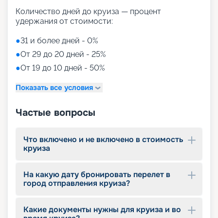
почерпнет что-то новое. Взрослые смогут
Количество дней до круиза — процент
насладиться уникальной атмосферой казино и
удержания от стоимости:
проверить собственную удачливость, играя в
покер, рулетку, кости или автоматы, которых
●
31 и более дней - 0%
здесь более 300.
●
От 29 до 20 дней - 25%
Досуг
●
От 19 до 10 дней - 50%
Показать все условия
В плане корабля предусмотрена специально
оборудованная баскетбольная площадка.
Оформлена фитнес-зона с современными
Частые вопросы
тренажерами. Продуман маршрут по роликовым
дорожкам. Открыт зажигательный ночной клуб.
Гости, предпочитающие спокойные культурные
Что включено и не включено в стоимость
мероприятия, по достоинству оценят
круиза
оформление трехъярусного театра с отличным
репертуаром постановок в стиле бродвейских
На какую дату бронировать перелет в
мюзиклов и кинотеатр.
город отправления круиза?
Наше предложение
Какие документы нужны для круиза и во