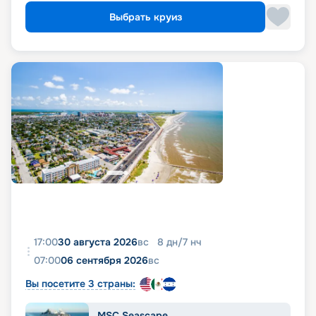
Выбрать круиз
17:00
30 августа 2026
вс
8
дн
/
7
нч
07:00
06 сентября 2026
вс
Вы посетите 3 страны:
MSC Seascape