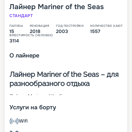
Лайнер
Mariner of the Seas
СТАНДАРТ
ПАЛУБЫ
РЕНОВАЦИЯ
ГОД ПОСТРОЙКИ
КОЛИЧЕСТВО КАЮТ
15
2018
2003
1557
ВМЕСТИМОСТЬ (ЧЕЛОВЕК)
3114
О
лайнере
Лайнер Mariner of the Seas – для
разнообразного отдыха
Лайнер Mariner of the Seas относится к классу
Voyager. Это пятое подобное судно. Оно было
Услуги на борту
построено в 2003 году, а в 2018-м проведена его
реновация. К услугам отдыхающих последние
достижения, инновационные разработки.
Wifi
Пассажиры могут посетить ледовый каток,
скалодром, современный фитнес-центр и т. д. Не