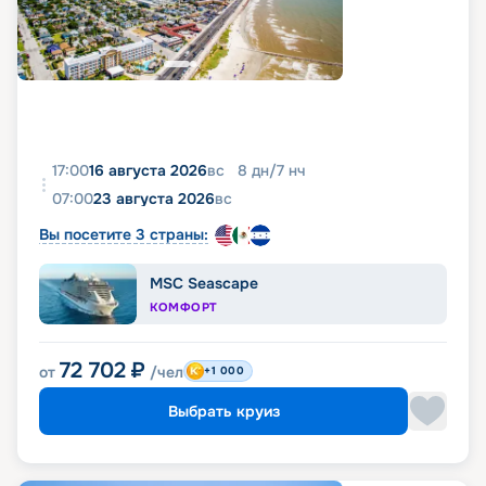
17:00
16 августа 2026
вс
8
дн
/
7
нч
07:00
23 августа 2026
вс
Вы посетите 3 страны:
MSC Seascape
КОМФОРТ
72 702
₽
от
/чел
+1 000
Выбрать круиз