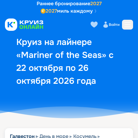
Раннее бронирование
2027
2027
миль каждому
Описание
Выбор кают
Маршрут и экск
Войти
Круиз на лайнере
«Mariner of the Seas» с
22 октября по 26
октября 2026 года
Галвестон
День в море
Косумель