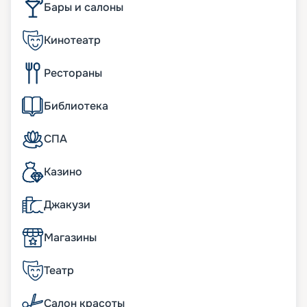
Бары и салоны
забыты и маленькие путешественники. Для них
разработаны свои развлекательные программы.
Кинотеатр
Большое внимание уделялось разработке
дизайнов, качеству отделочных материалов.
Основные характеристики лайнера:
Рестораны
• ширина – 48 м;
• длина – 311 м;
Библиотека
• водоизмещение – 142 тыс. т;
• количество палуб – 15;
• осадка – 8 м;
СПА
• скорость – 22 узла;
• общее число кают – 1 557, в наличии
Казино
внутренние и внешние с террасами. В них
можно расселить до 3 114 человек.
Джакузи
Особенности
Магазины
На круизном лайнере есть прогулочная зона
внутри корабля – так называемый «Королевский
Театр
променад», оригинальный бульвар под
стеклянным куполом. Его характеристики –
Салон красоты
высота в 4 палубы, протяженность 120 метров.