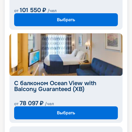
101 550
₽
от
/чел
Выбрать
С балконом Ocean View with
Balcony Guaranteed (XB)
78 097
₽
от
/чел
Выбрать