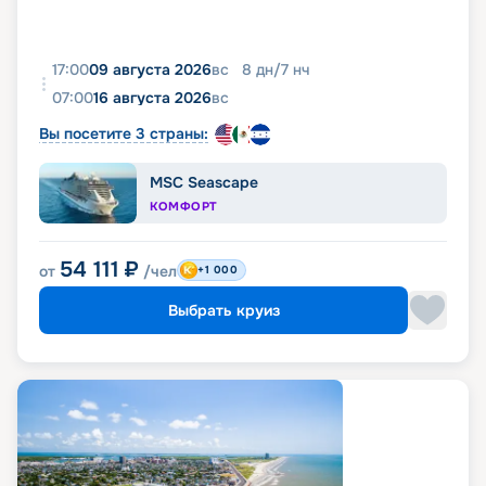
17:00
09 августа 2026
вс
8
дн
/
7
нч
07:00
16 августа 2026
вс
Вы посетите 3 страны:
MSC Seascape
КОМФОРТ
54 111
₽
от
/чел
+1 000
Выбрать круиз