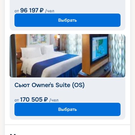
96 197
₽
от
/чел
Выбрать
Сьют Owner`s Suite (OS)
170 505
₽
от
/чел
Выбрать