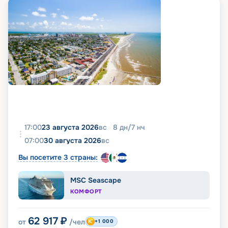
17:00
23 августа 2026
вс
8
дн
/
7
нч
07:00
30 августа 2026
вс
Вы посетите 3 страны:
MSC Seascape
КОМФОРТ
62 917
₽
от
/чел
+1 000