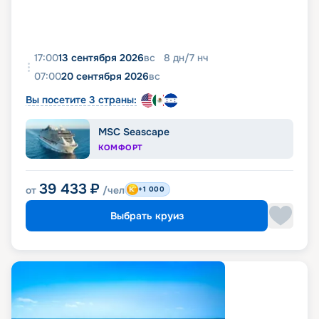
17:00
13 сентября 2026
вс
8
дн
/
7
нч
07:00
20 сентября 2026
вс
Вы посетите 3 страны:
MSC Seascape
КОМФОРТ
39 433
₽
от
/чел
+1 000
Выбрать круиз