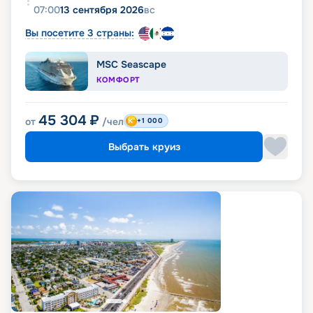
07:00
13 сентября 2026
вс
Вы посетите 3 страны:
MSC Seascape
КОМФОРТ
45 304
₽
от
/чел
+1 000
Выбрать круиз