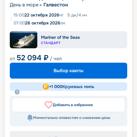
День в море
Галвестон
15:00
22 октября 2026
чт
5
дн
/
4
нч
07:00
26 октября 2026
пн
Mariner of the Seas
СТАНДАРТ
52 094
₽
от
/ чел
Выбор каюты
+
1 000
Круизных миль
Добавить в избранное
Моментально оповестим о снижении цены