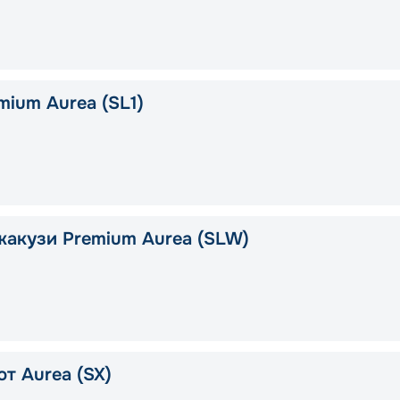
mium Aurea (SL1)
жакузи Premium Aurea (SLW)
т Aurea (SX)