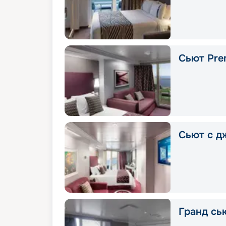
Сьют Pre
Сьют с д
Гранд сью