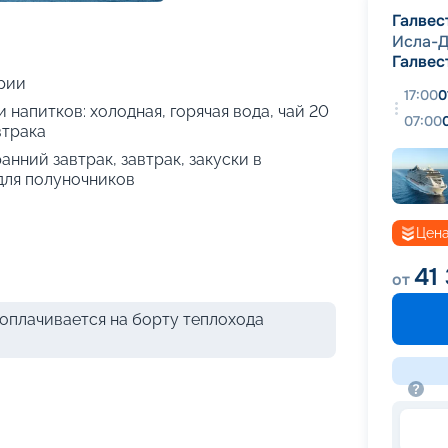
+
30
фотографий
Галвес
Исла-Д
Галвес
рии
17:00
0
 напитков: холодная, горячая вода, чай 20
07:00
втрака
анний завтрак, завтрак, закуски в
 для полуночников
Цена
41
от
оплачивается на борту теплохода