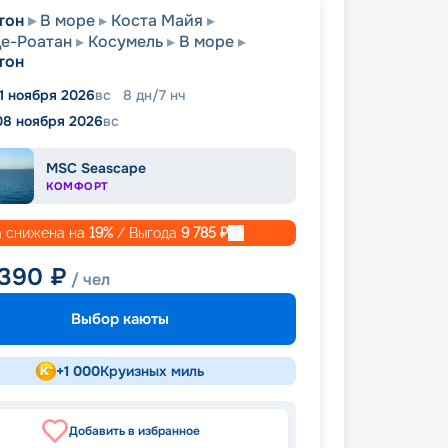
тон
В море
Коста Майя
е-Роатан
Косумель
В море
тон
1 ноября 2026
вс
8
дн
/
7
нч
08 ноября 2026
вс
MSC Seascape
КОМФОРТ
 снижена на
19
%
/ Выгода
9 785
₽
 390
₽
/ чел
Выбор каюты
+
1 000
Круизных миль
Добавить в избранное