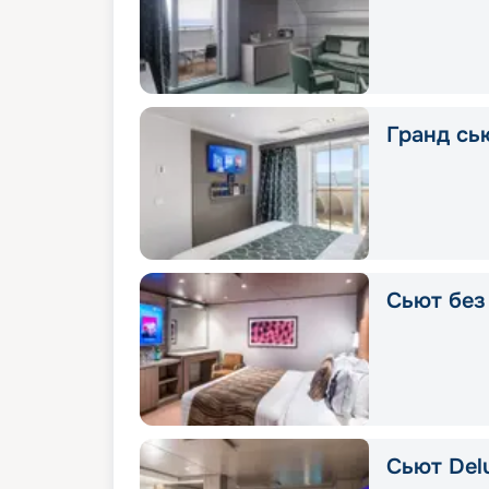
Гранд сь
Сьют без 
Сьют Delu