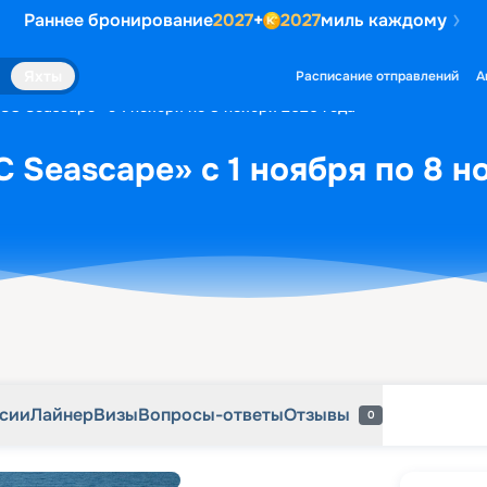
Раннее бронирование
2027
+
2027
миль каждому
рсии
Лайнер
Визы
Вопросы-ответы
Отзывы
0
Яхты
Расписание отправлений
А
SC Seascape» с 1 ноября по 8 ноября 2026 года
 Seascape» с 1 ноября по 8 н
рсии
Лайнер
Визы
Вопросы-ответы
Отзывы
0