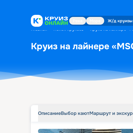
Описание
Выбор кают
Маршрут и экску
Река
Море
Ж/д круизы
Главная
•
Поиск круизов
•
Круиз на лайнере «M
Круиз на лайнере «MSC
Описание
Выбор кают
Маршрут и экску