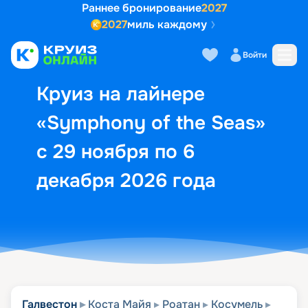
Раннее бронирование
2027
2027
миль каждому
Описание
Выбор кают
Маршрут и экск
Войти
Круиз на лайнере
«Symphony of the Seas»
с 29 ноября по 6
декабря 2026 года
Галвестон
Коста Майя
Роатан
Косумель