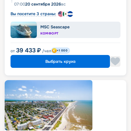
07:00
20 сентября 2026
вс
Вы посетите 3 страны:
MSC Seascape
КОМФОРТ
39 433
₽
от
/чел
+1 000
Выбрать круиз