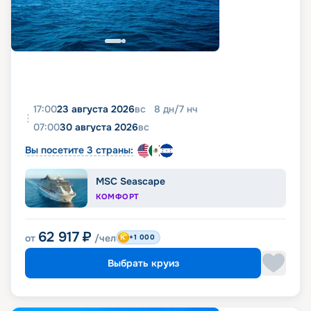
17:00
23 августа 2026
вс
8
дн
/
7
нч
07:00
30 августа 2026
вс
Вы посетите 3 страны:
MSC Seascape
КОМФОРТ
62 917
₽
от
/чел
+1 000
Выбрать круиз