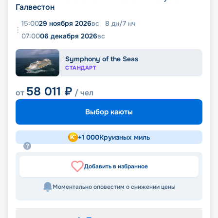
Галвестон
15:00
29 ноября 2026
вс
8
дн
/
7
нч
07:00
06 декабря 2026
вс
Symphony of the Seas
СТАНДАРТ
58 011
₽
от
/ чел
Выбор каюты
+
1 000
Круизных миль
Добавить в избранное
Моментально оповестим о снижении цены