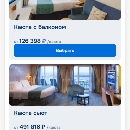
Каюта с балконом
126 398
₽
от
/каюта
Выбрать
Каюта сьют
491 816
₽
от
/каюта