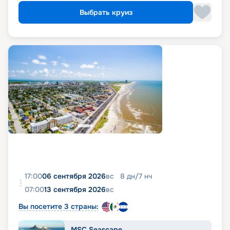
Выбрать круиз
17:00
06 сентября 2026
вс
8
дн
/
7
нч
07:00
13 сентября 2026
вс
Вы посетите 3 страны:
MSC Seascape