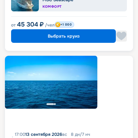
КОМФОРТ
45 304
₽
от
/чел
+1 000
Выбрать круиз
17:00
13 сентября 2026
вс
8
дн
/
7
нч