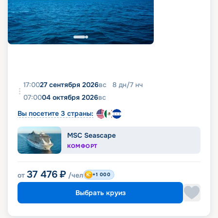
17:00
27 сентября 2026
вс
8
дн
/
7
нч
07:00
04 октября 2026
вс
Вы посетите 3 страны:
MSC Seascape
КОМФОРТ
37 476
₽
от
/чел
+1 000
Выбрать круиз