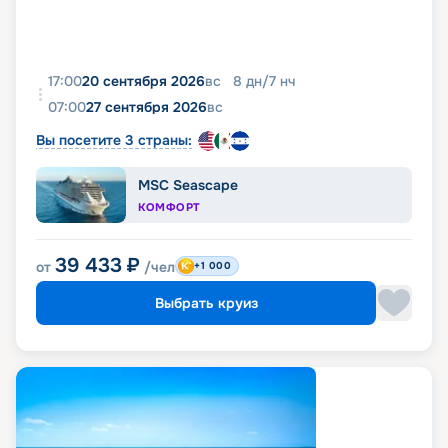
17:00
20 сентября 2026
вс
8
дн
/
7
нч
07:00
27 сентября 2026
вс
Вы посетите 3 страны:
MSC Seascape
КОМФОРТ
39 433
₽
от
/чел
+1 000
Выбрать круиз