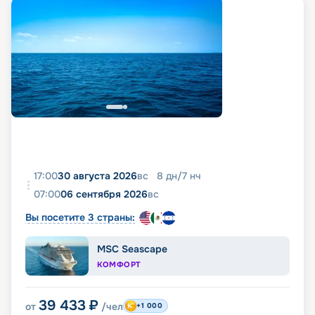
17:00
30 августа 2026
вс
8
дн
/
7
нч
07:00
06 сентября 2026
вс
Вы посетите 3 страны:
MSC Seascape
КОМФОРТ
39 433
₽
от
/чел
+1 000