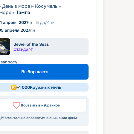
День в море
Косумель
 море
Тампа
1 апреля 2027
чт
5
дн
/
4
нч
05 апреля 2027
пн
Jewel of the Seas
СТАНДАРТ
 запросу
Выбор каюты
+
1 000
Круизных миль
Добавить в избранное
Моментально оповестим о снижении цены