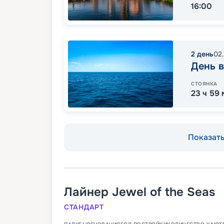
16:00
2
день
02
День в
СТОЯНКА
23 ч 59
Показать 
Лайнер
Jewel of the Seas
СТАНДАРТ