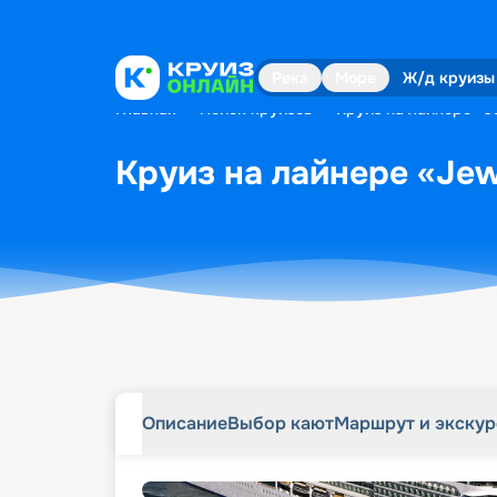
Описание
Выбор кают
Маршрут и экску
Река
Море
Ж/д круизы
Главная
•
Поиск круизов
•
Круиз на лайнере «Je
Круиз на лайнере «Jewe
Описание
Выбор кают
Маршрут и экску