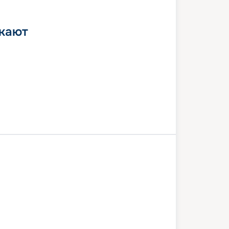
 кают
День в море
Косумель
 море
Тампа
1 апреля 2027
чт
5
дн
/
4
нч
05 апреля 2027
пн