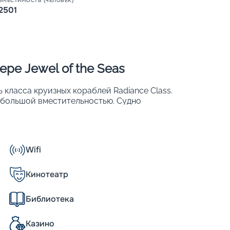
ВМЕСТИМОСТЬ (ЧЕЛОВЕК)
2501
ре Jewel of the Seas
ь класса круизных кораблей Radiance Class.
ебольшой вместительностью. Судно
А в 2016 г. проведена его реновация, на
ров. Большое внимание уделялось
сажиров. Изюминка лайнера – центральное
панорамными лифтами. Другие его
Wifi
Кинотеатр
Библиотека
вины из них имеют собственные балконы. В
Казино
.