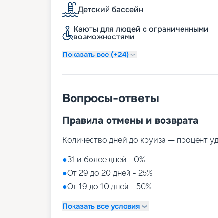
Детский бассейн
На борту во время путешествия можно н
Каюты для людей с ограниченными
Любители спокойного и умиротворенного
возможностями
любимой книгой в библиотеке, а те, кто 
музыкальные вечера и подвигаться под 
Показать все (+24)
салона красоты и спа-центра помогут из
душой и телом, подготовиться к важном
беспокоиться о связи с родными и близ
интернет-центр. Установлена походная ч
Вопросы-ответы
отдельных предложений уточняется на б
Фитнес и спорт
Правила отмены и возврата
Количество дней до круиза — процент у
Нам есть что предложить туристам, пре
оформления палуб включены 3 бассейна, 
●
31 и более дней - 0%
Фитнес-зона оформлена беговыми дорож
подросткам однозначно придется по душ
●
От 29 до 20 дней - 25%
●
От 19 до 10 дней - 50%
Удобства для детей
Показать все условия
По запросу предоставляются услуги вни