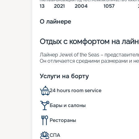
ПАЛУБЫ
РЕНОВАЦИЯ
ГОД ПОСТРОЙКИ
КОЛИЧЕСТВО КАЮТ
13
2021
2004
1057
О
лайнере
Отдых с комфортом на лайне
Лайнер Jewel of the Seas – представител
Он отличается средними размерами и н
спущено на воду в Германии в 2004 году. 
которую потрачено 20 миллионов долла
Услуги на борту
интерьеру и обеспечению комфорта пас
пространство со стеклянным куполом и 
24 hours room service
особенности:
• ширина – 32 м;
• длина – 293 м;
Бары и салоны
• число пассажирских палуб – 12;
• водоизмещение – около 90 тыс. т;
Рестораны
• осадка – 8 м;
• общее число кают – 1 057. Около поло
СПА
каютах можно разместить 2 501 человека