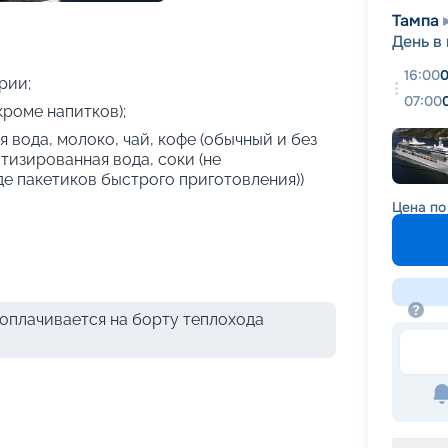
+
19
фотографий
Тампа
День в
16:00
0
рии;
07:00
кроме напитков);
 вода, молоко, чай, кофе (обычный и без
атизированная вода, соки (не
де пакетиков быстрого приготовления))
Цена по
оплачивается на борту теплохода