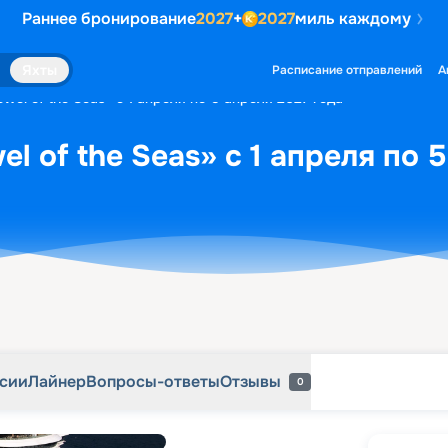
Раннее бронирование
2027
+
2027
миль каждому
рсии
Лайнер
Вопросы-ответы
Отзывы
0
Яхты
Расписание отправлений
А
wel of the Seas» с 1 апреля по 5 апреля 2027 года
l of the Seas» с 1 апреля по 
рсии
Лайнер
Вопросы-ответы
Отзывы
0