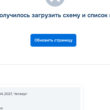
олучилось загрузить схему и список
Обновить страницу
Тампа
День в
16:00
0
04.2027
,
Четверг
07:00
ИЕ