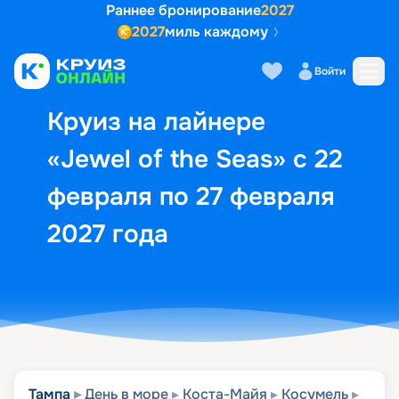
Раннее бронирование
2027
2027
миль каждому
Описание
Выбор кают
Маршрут и экск
Войти
Круиз на лайнере
«Jewel of the Seas» с 22
февраля по 27 февраля
2027 года
Тампа
День в море
Коста-Майя
Косумель