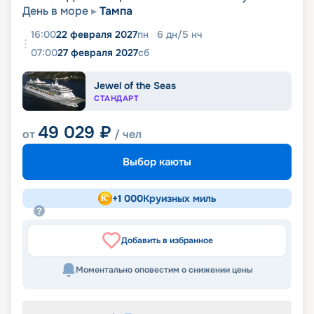
День в море
Тампа
16:00
22 февраля 2027
пн
6
дн
/
5
нч
07:00
27 февраля 2027
сб
Jewel of the Seas
СТАНДАРТ
49 029
₽
от
/ чел
Выбор каюты
+
1 000
Круизных миль
Добавить в избранное
Моментально оповестим о снижении цены