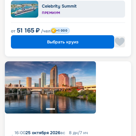
Celebrity Summit
ПРЕМИУМ
51 165
₽
от
/чел
+1 000
Выбрать круиз
16:00
25 октября 2026
вс
8
дн
/
7
нч