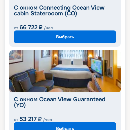
C окном Connecting Ocean View
cabin Staterooom (CO)
66 722
₽
от
/чел
Выбрать
С окном Ocean View Guaranteed
(YO)
53 217
₽
от
/чел
Выбрать