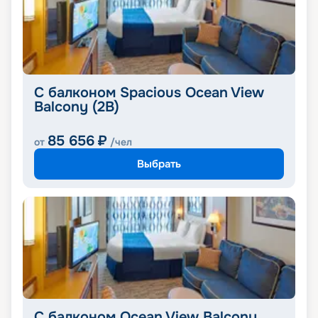
С балконом Spacious Ocean View
Balcony (2B)
85 656
₽
от
/чел
Выбрать
С балконом Ocean View Balcony