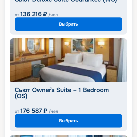
136 216
₽
от
/чел
Выбрать
Сьют Owner`s Suite – 1 Bedroom
(OS)
176 587
₽
от
/чел
Выбрать