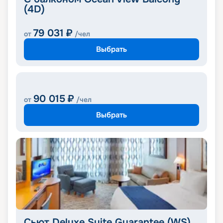
(4D)
79 031
₽
от
/чел
Выбрать
90 015
₽
от
/чел
Выбрать
Сьют Deluxe Suite Guarantee (WS)