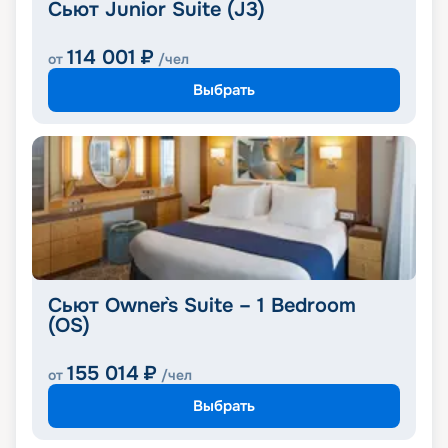
Сьют Junior Suite (J3)
114 001
₽
от
/чел
Выбрать
Сьют Owner`s Suite – 1 Bedroom
(OS)
155 014
₽
от
/чел
Выбрать