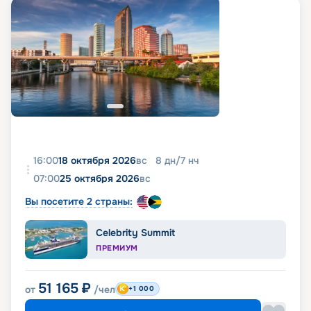
16:00
18 октября 2026
вс
8
дн
/
7
нч
07:00
25 октября 2026
вс
Вы посетите 2 страны:
Celebrity Summit
ПРЕМИУМ
51 165
₽
от
/чел
+1 000