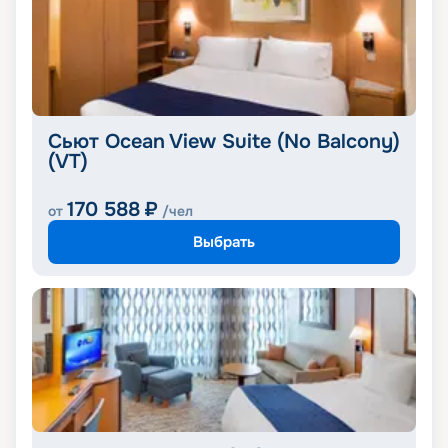
Сьют Ocean View Suite (No Balcony)
(VT)
170 588
₽
от
/чел
Выбрать