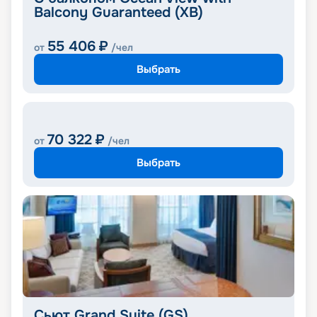
Balcony Guaranteed (XB)
55 406
₽
от
/чел
Выбрать
70 322
₽
от
/чел
Выбрать
Сьют Grand Suite (GS)