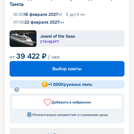
Тампа
16:00
18 февраля 2027
чт
5
дн
/
4
нч
07:00
22 февраля 2027
пн
Jewel of the Seas
СТАНДАРТ
39 422
₽
от
/ чел
Выбор каюты
+
1 000
Круизных миль
Добавить в избранное
Моментально оповестим о снижении цены