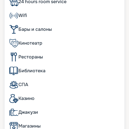
Германии в 2004 году. А в 2016 г. проведена его
24 hours room service
реновация, на которую потрачено 20 миллионов
долларов. Большое внимание уделялось
Wifi
интерьеру и обеспечению комфорта
пассажиров. Изюминка лайнера – центральное
Бары и салоны
пространство со стеклянным куполом и
панорамными лифтами. Другие его особенности:
• ширина – 32 м;
Кинотеатр
• длина – 293 м;
• число пассажирских палуб – 12;
Рестораны
• водоизмещение – около 90 тыс. т;
• осадка – 8 м;
• общее число кают – 1 057. Около половины из
Библиотека
них имеют собственные балконы. В каютах
можно разместить 2 501 человека.
СПА
Пассажиры могут посещать казино, кинотеатр,
тренажерный зал, спа и т. д.
Казино
Что есть на лайнере
Джакузи
Несмотря на относительно небольшие размеры,
«Жемчужина морей» без труда вместила
Магазины