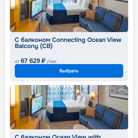
С балконом Connecting Ocean View
Balcony (CB)
67 629
₽
от
/чел
Выбрать
С балконом Ocean View with