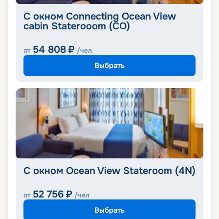
C окном Connecting Ocean View
cabin Staterooom (CO)
54 808
₽
от
/чел
Выбрать
С окном Ocean View Stateroom (4N)
52 756
₽
от
/чел
Выбрать