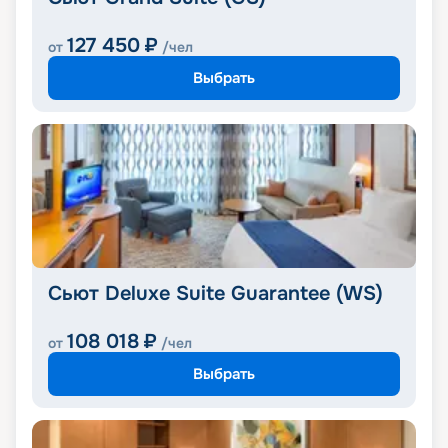
127 450
₽
от
/чел
Выбрать
Сьют Deluxe Suite Guarantee (WS)
108 018
₽
от
/чел
Выбрать