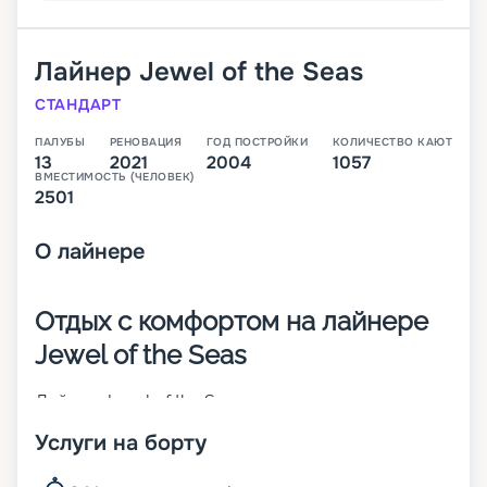
Лайнер
Jewel of the Seas
СТАНДАРТ
ПАЛУБЫ
РЕНОВАЦИЯ
ГОД ПОСТРОЙКИ
КОЛИЧЕСТВО КАЮТ
13
2021
2004
1057
ВМЕСТИМОСТЬ (ЧЕЛОВЕК)
2501
О
лайнере
Отдых с комфортом на лайнере
Jewel of the Seas
Лайнер Jewel of the Seas – представитель класса
круизных кораблей Radiance Class. Он
Услуги на борту
отличается средними размерами и небольшой
вместительностью. Судно спущено на воду в