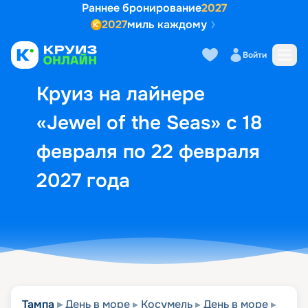
Раннее бронирование
2027
2027
миль каждому
Описание
Выбор кают
Маршрут и экск
Войти
Круиз на лайнере
«Jewel of the Seas» с 18
февраля по 22 февраля
2027 года
Тампа
День в море
Косумель
День в море