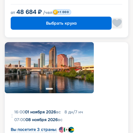
48 684
₽
от
/чел
+1 000
Выбрать круиз
16:00
01 ноября 2026
вс
8
дн
/
7
нч
07:00
08 ноября 2026
вс
Вы посетите 3 страны: