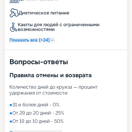
предложений уточняется на борту.
Диетическое питание
Фитнес и спорт
Каюты для людей с ограниченными
Нам есть что предложить туристам,
возможностями
предпочитающим активный отдых. В план
оформления палуб включены 3 бассейна, в том
Показать все (+24)
числе закрытый. Есть 3 джакузи. Фитнес-зона
оформлена беговыми дорожками. Можно
поиграть в мини-гольф, а подросткам
Вопросы-ответы
однозначно придется по душе скалодром.
Удобства для детей
Правила отмены и возврата
Количество дней до круиза — процент
По запросу предоставляются услуги
удержания от стоимости:
внимательной и опытной няни. Открыты детская
комната и подростковый клуб. Специалисты,
●
31 и более дней - 0%
присматривающие за юными туристами,
организуют интересный и познавательный досуг.
●
От 29 до 20 дней - 25%
●
От 19 до 10 дней - 50%
О каютах