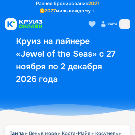
Раннее бронирование
2027
2027
миль каждому
Описание
Выбор кают
Маршрут и экск
Войти
Круиз на лайнере
«Jewel of the Seas» с 27
ноября по 2 декабря
2026 года
Тампа
День в море
Коста-Майя
Косумель