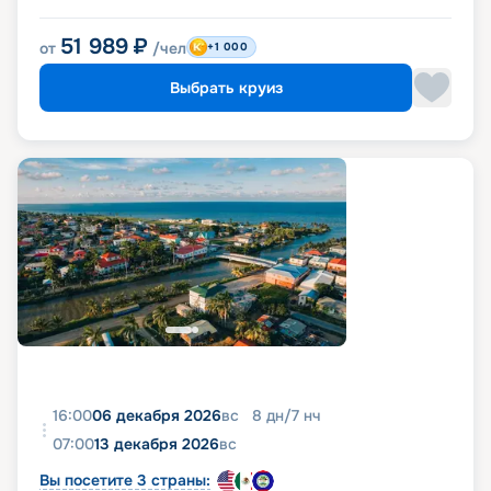
51 989
₽
от
/чел
+1 000
Выбрать круиз
16:00
06 декабря 2026
вс
8
дн
/
7
нч
07:00
13 декабря 2026
вс
Вы посетите 3 страны: