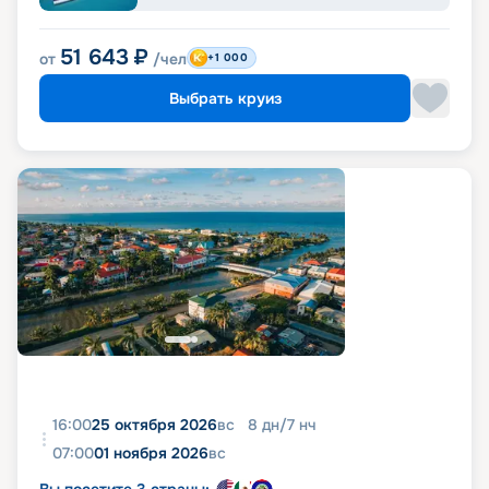
51 643
₽
от
/чел
+1 000
Выбрать круиз
16:00
25 октября 2026
вс
8
дн
/
7
нч
07:00
01 ноября 2026
вс