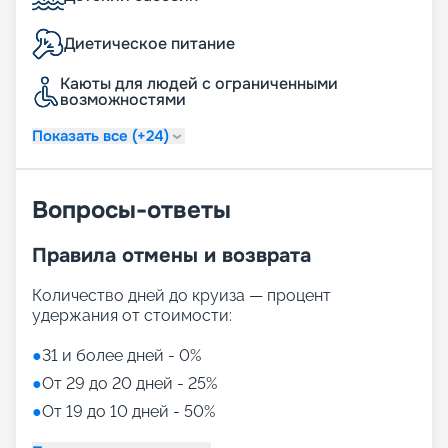
предложений уточняется на борту.
Диетическое питание
Фитнес и спорт
Каюты для людей с ограниченными
Нам есть что предложить туристам,
возможностями
предпочитающим активный отдых. В план
оформления палуб включены 3 бассейна, в том
Показать все (+24)
числе закрытый. Есть 3 джакузи. Фитнес-зона
оформлена беговыми дорожками. Можно
поиграть в мини-гольф, а подросткам
Вопросы-ответы
однозначно придется по душе скалодром.
Удобства для детей
Правила отмены и возврата
Количество дней до круиза — процент
По запросу предоставляются услуги
удержания от стоимости:
внимательной и опытной няни. Открыты детская
комната и подростковый клуб. Специалисты,
●
31 и более дней - 0%
присматривающие за юными туристами,
организуют интересный и познавательный досуг.
●
От 29 до 20 дней - 25%
●
От 19 до 10 дней - 50%
О каютах