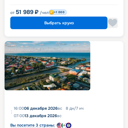
51 989
₽
от
/чел
+1 000
Выбрать круиз
16:00
06 декабря 2026
вс
8
дн
/
7
нч
07:00
13 декабря 2026
вс
Вы посетите 3 страны: