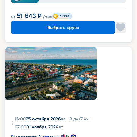
51 643
₽
от
/чел
+1 000
Выбрать круиз
16:00
25 октября 2026
вс
8
дн
/
7
нч
07:00
01 ноября 2026
вс