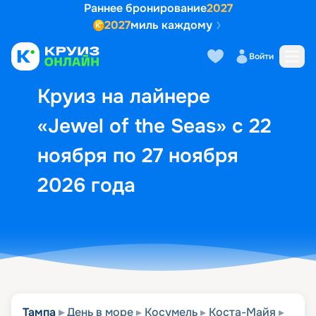
Раннее бронирование
2027
2027
миль каждому
Описание
Выбор кают
Маршрут и экск
Войти
Круиз на лайнере
«Jewel of the Seas» с 22
ноября по 27 ноября
2026 года
Тампа
День в море
Косумель
Коста-Майя