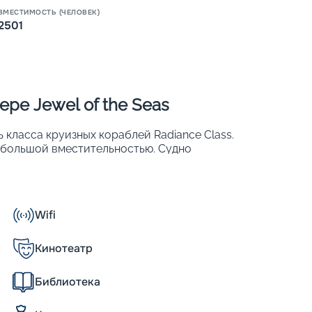
ВМЕСТИМОСТЬ (ЧЕЛОВЕК)
2501
ре Jewel of the Seas
ь класса круизных кораблей Radiance Class.
ебольшой вместительностью. Судно
А в 2016 г. проведена его реновация, на
ров. Большое внимание уделялось
сажиров. Изюминка лайнера – центральное
панорамными лифтами. Другие его
Wifi
Кинотеатр
Библиотека
вины из них имеют собственные балконы. В