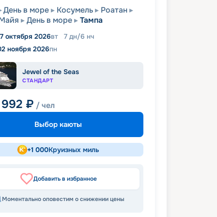
День в море
Косумель
Роатан
-Майя
День в море
Тампа
7 октября 2026
вт
7
дн
/
6
нч
02 ноября 2026
пн
Jewel of the Seas
СТАНДАРТ
 992
₽
/ чел
Выбор каюты
+
1 000
Круизных миль
Добавить в избранное
Моментально оповестим о снижении цены