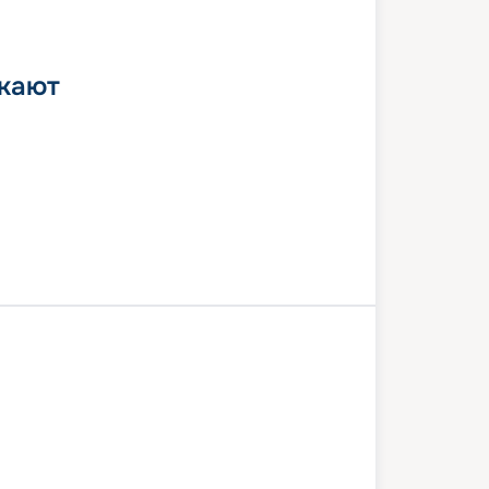
 кают
День в море
Косумель
Роатан
-Майя
День в море
Тампа
7 октября 2026
вт
7
дн
/
6
нч
02 ноября 2026
пн