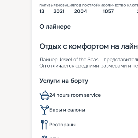
ПАЛУБЫ
РЕНОВАЦИЯ
ГОД ПОСТРОЙКИ
КОЛИЧЕСТВО КАЮТ
13
2021
2004
1057
О
лайнере
Отдых с комфортом на лайне
Лайнер Jewel of the Seas – представител
Он отличается средними размерами и н
спущено на воду в Германии в 2004 году. 
которую потрачено 20 миллионов долла
Услуги на борту
интерьеру и обеспечению комфорта пас
пространство со стеклянным куполом и 
24 hours room service
особенности:
• ширина – 32 м;
• длина – 293 м;
Бары и салоны
• число пассажирских палуб – 12;
• водоизмещение – около 90 тыс. т;
Рестораны
• осадка – 8 м;
• общее число кают – 1 057. Около поло