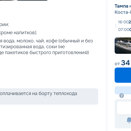
+
21
фотографий
Тампа
Коста
16:00
2
рии;
07:00
кроме напитков);
 вода, молоко, чай, кофе (обычный и без
атизированная вода, соки (не
де пакетиков быстрого приготовления))
34
от
оплачивается на борту теплохода