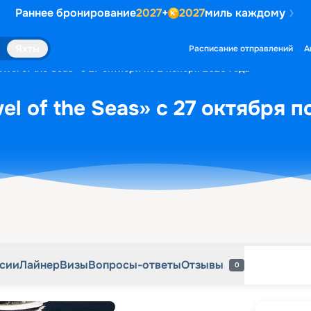
Раннее бронирование
2027
+
2027
миль каждому
рсии
Лайнер
Визы
Вопросы-ответы
Отзывы
0
Яхты
Расписание отправлений
А
wel of the Seas» с 27 октября по 2 ноября 2026 года
l of the Seas» с 27 октября п
рсии
Лайнер
Визы
Вопросы-ответы
Отзывы
0