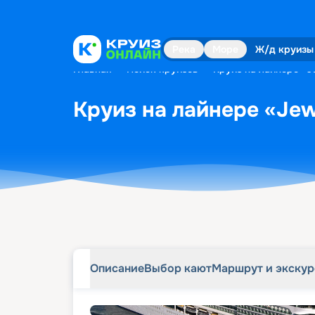
Описание
Выбор кают
Маршрут и экску
Река
Море
Ж/д круизы
Главная
•
Поиск круизов
•
Круиз на лайнере «Je
Круиз на лайнере «Jewe
Описание
Выбор кают
Маршрут и экску