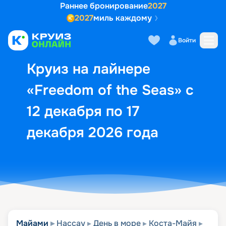
Раннее бронирование
2027
2027
миль каждому
Описание
Выбор кают
Маршрут и экск
Войти
Круиз на лайнере
«Freedom of the Seas» с
12 декабря по 17
декабря 2026 года
Майами
Нассау
День в море
Коста-Майя