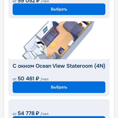
59 052
₽
от
/чел
Выбрать
С окном Ocean View Stateroom (4N)
50 461
₽
от
/чел
Выбрать
54 778
₽
от
/чел