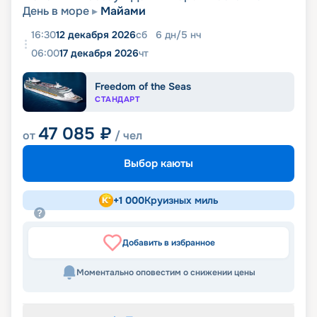
День в море
Майами
16:30
12 декабря 2026
сб
6
дн
/
5
нч
06:00
17 декабря 2026
чт
Freedom of the Seas
СТАНДАРТ
47 085
₽
от
/ чел
Выбор каюты
+
1 000
Круизных миль
Добавить в избранное
Моментально оповестим о снижении цены