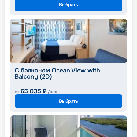
Выбрать
С балконом Ocean View with
Balcony (2D)
65 035
₽
от
/чел
Выбрать