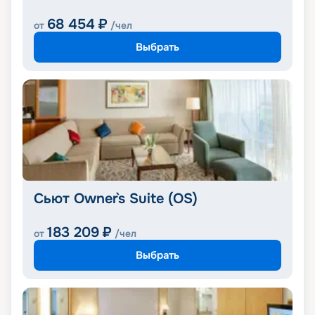
68 454
₽
от
/чел
Выбрать
Сьют Owner`s Suite (OS)
183 209
₽
от
/чел
Выбрать