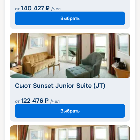
140 427
₽
от
/чел
Выбрать
Сьют Sunset Junior Suite (JT)
122 476
₽
от
/чел
Выбрать