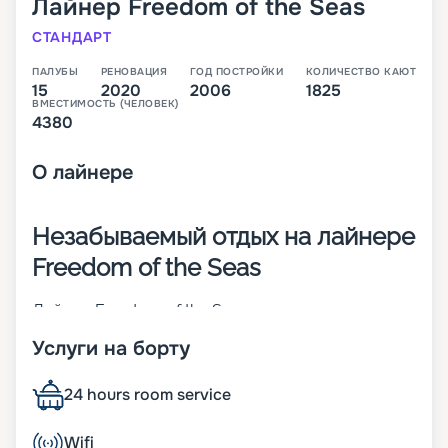
Лайнер
Freedom of the Seas
СТАНДАРТ
ПАЛУБЫ
РЕНОВАЦИЯ
ГОД ПОСТРОЙКИ
КОЛИЧЕСТВО КАЮТ
15
2020
2006
1825
ВМЕСТИМОСТЬ (ЧЕЛОВЕК)
4380
О
лайнере
Незабываемый отдых на лайнере
Freedom of the Seas
Лайнер Freedom of the Seas – легендарное
судно, которое принадлежит компании Royal
Услуги на борту
Caribbean International. Оно было построено в
2006-м, а в 2020 году проведена его
модернизация. Его суда-близнецы –
24 hours room service
Independence of the Seas и Liberty of the Seas.
Основные характеристики лайнера:
Wifi