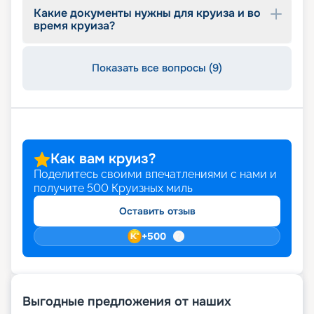
Исследуйте детальные фото, схему и план палуб
Какие документы нужны для круиза и во
лайнера, выбирайте из широкого ассортимента
время круиза?
кают различных классов и резервируйте их
онлайн в удобное для вас время. Читайте
отзывы, смотрите описание, расписание,
Показать все вопросы (9)
характеристики и маршруты. Не упустите
возможность воспользоваться привилегиями
раннего бронирования. Ваш незабываемый
круиз начинается здесь и сейчас!
Как вам круиз?
Поделитесь своими впечатлениями с нами и
получите
500
Круизных миль
Оставить отзыв
+
500
Выгодные предложения от наших