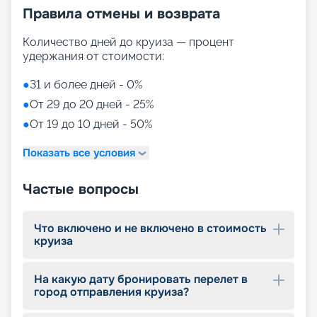
Правила отмены и возврата
дружеских соревнованиях в зале Arena. И это
еще не все! Маленьких гостей ждут
увлекательные игровые консоли в уютном зале
Количество дней до круиза — процент
Hangout. А подростки могут насладиться
удержания от стоимости:
эксклюзивным клубом, претерпевшим полную
трансформацию, чтобы предложить новые
●
31 и более дней - 0%
фильмы, захватывающие игры, модные треки и,
●
От 29 до 20 дней - 25%
конечно же, новую частную открытую веранду
●
От 19 до 10 дней - 50%
для незабываемых вечеров.
Показать все условия
Путешествуйте с
«Круиз.онлайн»
Частые вопросы
Приглашаем вас ознакомиться с предложением
компании «Круиз.онлайн» и купить
Что включено и не включено в стоимость
захватывающий круиз на роскошном лайнере в
круиза
2026 - 2027 гг. прямо на нашем удобном и
интуитивно понятном сайте. Мы уделили особое
На какую дату бронировать перелет в
внимание созданию простого и быстрого
город отправления круиза?
сервиса, который позволит вам оформить бронь
выбранного круиза всего за несколько минут.