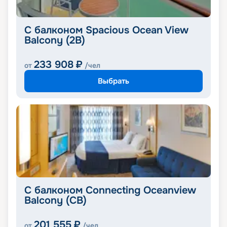
С балконом Spacious Ocean View
Balcony (2B)
233 908
₽
от
/чел
Выбрать
С балконом Connecting Oceanview
Balcony (CB)
201 555
₽
от
/чел