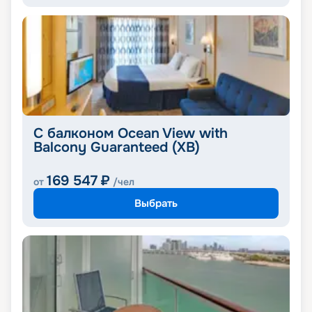
С балконом Ocean View with
Balcony Guaranteed (XB)
169 547
₽
от
/чел
Выбрать