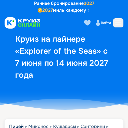
Раннее бронирование
2027
2027
миль каждому
Описание
Выбор кают
Маршрут и экск
Войти
Круиз на лайнере
«Explorer of the Seas» с
7 июня по 14 июня 2027
года
Пирей
Миконос
Кушадасы
Санторини