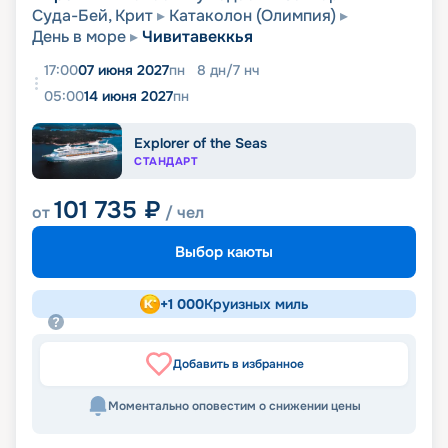
Суда-Бей, Крит
Катаколон (Олимпия)
День в море
Чивитавеккья
17:00
07 июня 2027
пн
8
дн
/
7
нч
05:00
14 июня 2027
пн
Explorer of the Seas
СТАНДАРТ
101 735
₽
от
/ чел
Выбор каюты
+
1 000
Круизных миль
Добавить в избранное
Моментально оповестим о снижении цены