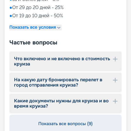
тематических мероприятиях, танцевальных
●
От 29 до 20 дней - 25%
вечеринках, а также в различных интерактивных
●
От 19 до 10 дней - 50%
играх.
Дети под присмотром.
Благодаря широкому
Показать все условия
спектру детских развлечений, охватывающих
разные возрастные категории, наше
путешествие на лайнере подходит для
Частые вопросы
семейного отдыха. Родители могут спокойно
расслабиться, зная, что их дети находятся под
надежным присмотром взрослых. Позвольте
Что включено и не включено в стоимость
вашим детям окунуться в мир веселья, обучения
круиза
и захватывающих приключений на борту нашего
лайнера, где каждый маленький путешественник
На какую дату бронировать перелет в
найдет что-то особенное, чтобы запомнить это
город отправления круиза?
плавание на всю жизнь!
Выбирайте путешествие с
Какие документы нужны для круиза и во
время круиза?
«Круиз.онлайн»
Компания «Круиз.онлайн» предлагает купить
Показать все вопросы (9)
путевку в круиз 2026 - 2027 гг., который может