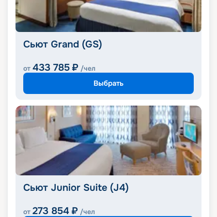
Сьют Grand (GS)
433 785
₽
от
/чел
Выбрать
Сьют Junior Suite (J4)
273 854
₽
от
/чел