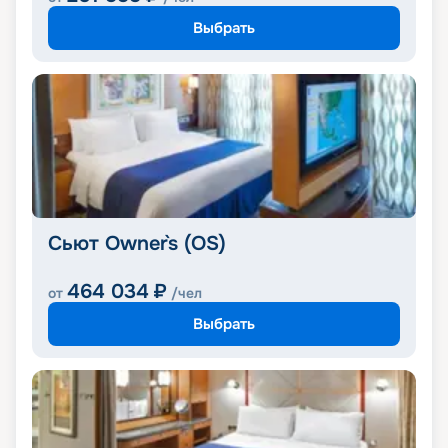
Выбрать
Сьют Owner`s (OS)
464 034
₽
от
/чел
Выбрать