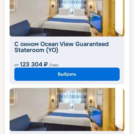
С окном Ocean View Guaranteed
Stateroom (YO)
123 304
₽
от
/чел
Выбрать