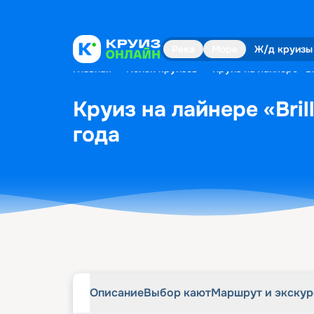
Описание
Выбор кают
Маршрут и экску
Река
Море
Ж/д круизы
Главная
•
Поиск круизов
•
Круиз на лайнере «Br
Круиз на лайнере «Bril
года
Описание
Выбор кают
Маршрут и экску