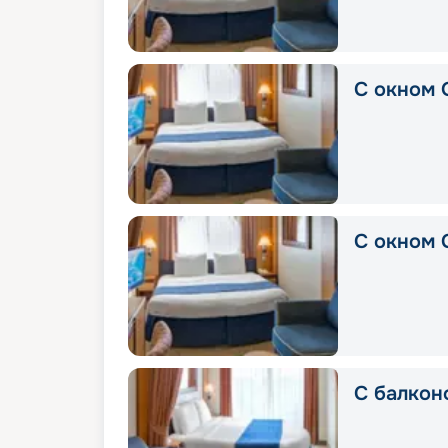
С окном 
С окном 
С балкон