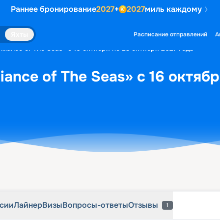
Раннее бронирование
2027
+
2027
миль каждому
рсии
Лайнер
Визы
Вопросы-ответы
Отзывы
1
Яхты
Расписание отправлений
А
illiance of The Seas» с 16 октября по 23 октября 2027 года
liance of The Seas» с 16 октяб
рсии
Лайнер
Визы
Вопросы-ответы
Отзывы
1