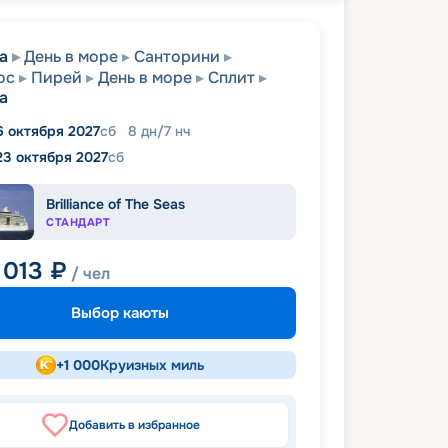
а
День в море
Санторини
ос
Пирей
День в море
Сплит
а
6 октября 2027
сб
8
дн
/
7
нч
23 октября 2027
сб
Brilliance of The Seas
СТАНДАРТ
 013
₽
/ чел
Выбор каюты
+
1 000
Круизных миль
Добавить в избранное