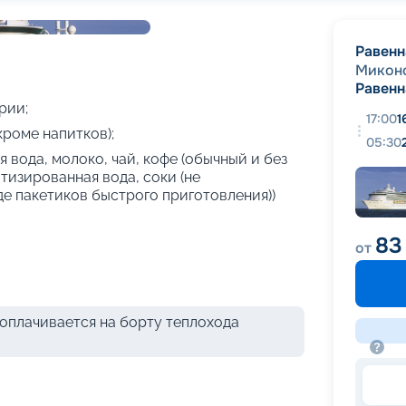
+
22
фотографий
Равенн
Микон
Равенн
рии;
17:00
1
кроме напитков);
05:30
 вода, молоко, чай, кофе (обычный и без
атизированная вода, соки (не
де пакетиков быстрого приготовления))
83
от
оплачивается на борту теплохода