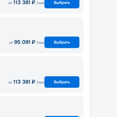
113 381
₽
Выбрать
от
/чел
95 091
₽
Выбрать
от
/чел
113 381
₽
Выбрать
от
/чел