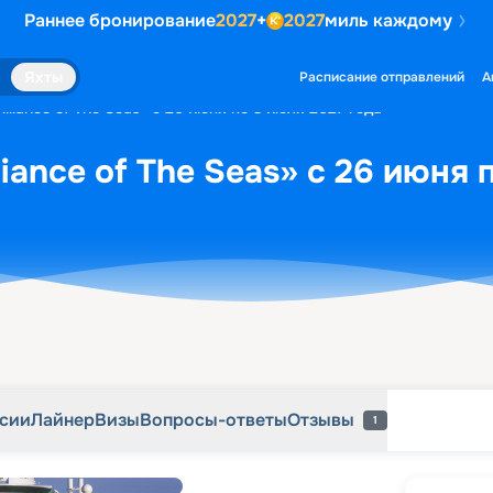
Раннее бронирование
2027
+
2027
миль каждому
рсии
Лайнер
Визы
Вопросы-ответы
Отзывы
1
Яхты
Расписание отправлений
А
illiance of The Seas» с 26 июня по 3 июля 2027 года
liance of The Seas» с 26 июня 
рсии
Лайнер
Визы
Вопросы-ответы
Отзывы
1