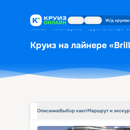
Описание
Выбор кают
Маршрут и экску
Река
Море
Ж/д круизы
Главная
•
Поиск круизов
•
Круиз на лайнере «Br
Круиз на лайнере «Bril
Описание
Выбор кают
Маршрут и экску