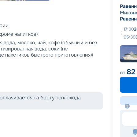
+
26
фотографий
Равенн
Микон
Равенн
рии;
17:00
2
кроме напитков);
05:30
 вода, молоко, чай, кофе (обычный и без
атизированная вода, соки (не
де пакетиков быстрого приготовления))
82
от
оплачивается на борту теплохода