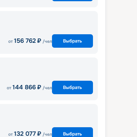
156 762
₽
Выбрать
от
/чел
144 866
₽
Выбрать
от
/чел
132 077
₽
Выбрать
от
/чел