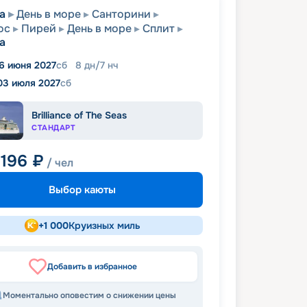
а
День в море
Санторини
ос
Пирей
День в море
Сплит
а
6 июня 2027
сб
8
дн
/
7
нч
03 июля 2027
сб
Brilliance of The Seas
СТАНДАРТ
 196
₽
/ чел
Выбор каюты
+
1 000
Круизных миль
Добавить в избранное
Моментально оповестим о снижении цены