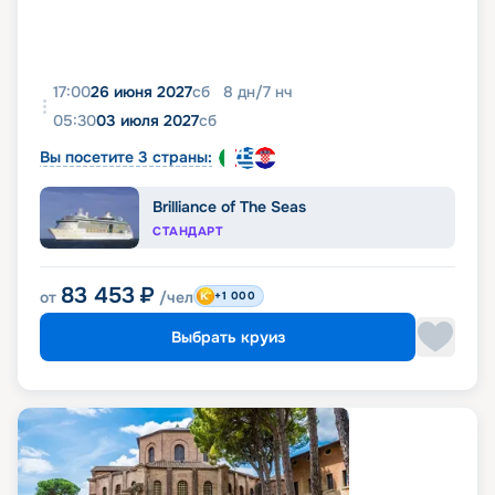
17:00
26 июня 2027
сб
8
дн
/
7
нч
05:30
03 июля 2027
сб
Вы посетите 3 страны:
Brilliance of The Seas
СТАНДАРТ
83 453
₽
от
/чел
+1 000
Выбрать круиз