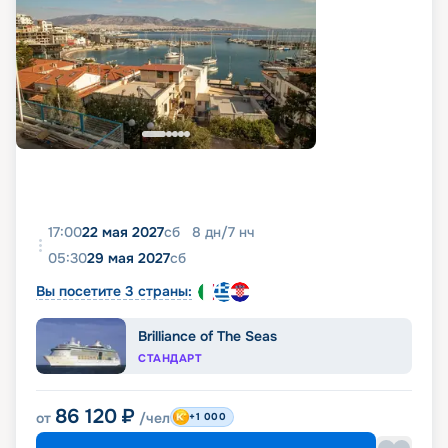
17:00
22 мая 2027
сб
8
дн
/
7
нч
05:30
29 мая 2027
сб
Вы посетите 3 страны:
Brilliance of The Seas
СТАНДАРТ
86 120
₽
от
/чел
+1 000