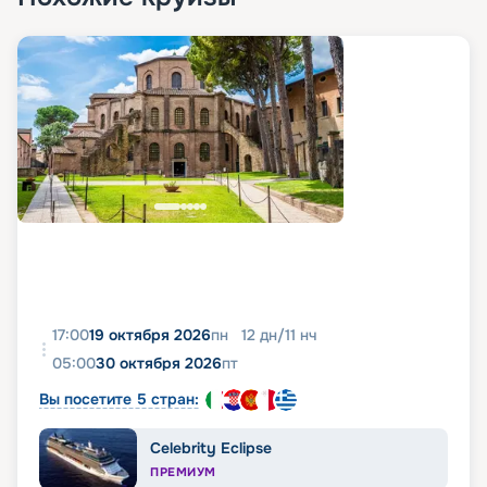
достаточно зайти к нам на сайт, выбрать
корабль и оплатить круиз. Наш сервис
бронирования круизов предлагает простой и
быстрый способ бронирования путешествий. У
нас вы можете в удобном для себя темпе
рассмотреть предложения по круизам,
определиться с направлением, лайнером и
каютой. Также посмотреть фото теплохода,
изучить отзывы, описание, расписание и
характеристики. Рассмотреть схему, планы
палуб и кают, узнать цену, маршрут и оформить
путевку в тур.
17:00
19 октября 2026
пн
12
дн
/
11
нч
05:00
30 октября 2026
пт
Вы посетите 5 стран:
Celebrity Eclipse
ПРЕМИУМ