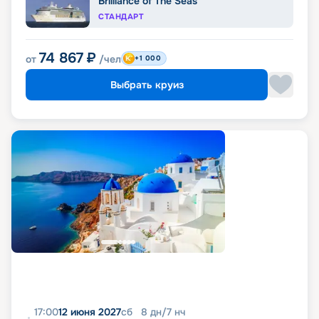
Brilliance of The Seas
СТАНДАРТ
74 867
₽
от
/чел
+1 000
Выбрать круиз
17:00
12 июня 2027
сб
8
дн
/
7
нч