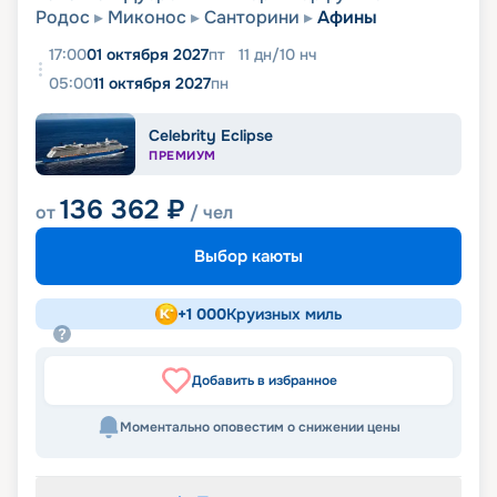
Родос
Миконос
Санторини
Афины
17:00
01 октября 2027
пт
11
дн
/
10
нч
05:00
11 октября 2027
пн
Celebrity Eclipse
ПРЕМИУМ
136 362
₽
от
/ чел
Выбор каюты
+
1 000
Круизных миль
Добавить в избранное
Моментально оповестим о снижении цены