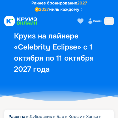
Раннее бронирование
2027
2027
миль каждому
Описание
Выбор кают
Маршрут и экск
Войти
Круиз на лайнере
«Celebrity Eclipse» с 1
октября по 11 октября
2027 года
Равенна
Дубровник
Бар
Корфу
Ханья