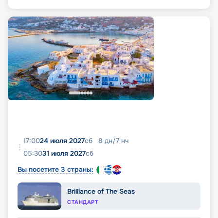
17:00
24 июля 2027
сб
8
дн
/
7
нч
05:30
31 июля 2027
сб
Вы посетите 3 страны:
Brilliance of The Seas
СТАНДАРТ