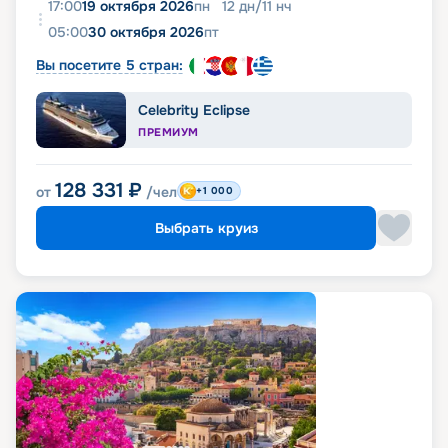
17:00
19 октября 2026
пн
12
дн
/
11
нч
05:00
30 октября 2026
пт
Вы посетите 5 стран:
Celebrity Eclipse
ПРЕМИУМ
128 331
₽
от
/чел
+1 000
Выбрать круиз