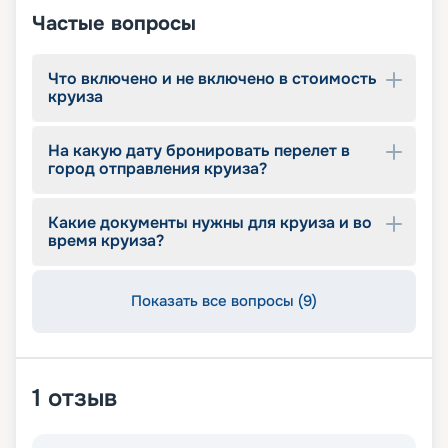
расписание и описание лайнеров, читайте
Частые вопросы
отзывы, изучайте цены и маршруты, их
характеристики. Оплачивайте круиз в режиме
онлайн. Погрузитесь в атмосферу роскоши и
Что включено и не включено в стоимость
комфорта с Brilliance of the Seas – вашим
круиза
спутником в путешествиях по морям и океанам.
На какую дату бронировать перелет в
город отправления круиза?
Какие документы нужны для круиза и во
время круиза?
Показать все вопросы (9)
1
отзыв