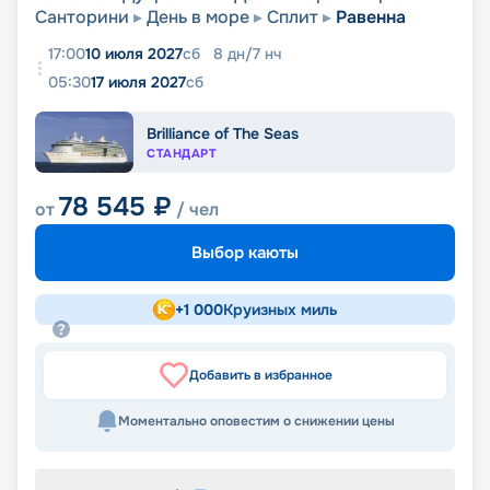
Санторини
День в море
Сплит
Равенна
17:00
10 июля 2027
сб
8
дн
/
7
нч
05:30
17 июля 2027
сб
Brilliance of The Seas
СТАНДАРТ
78 545
₽
от
/ чел
Выбор каюты
+
1 000
Круизных миль
Добавить в избранное
Моментально оповестим о снижении цены