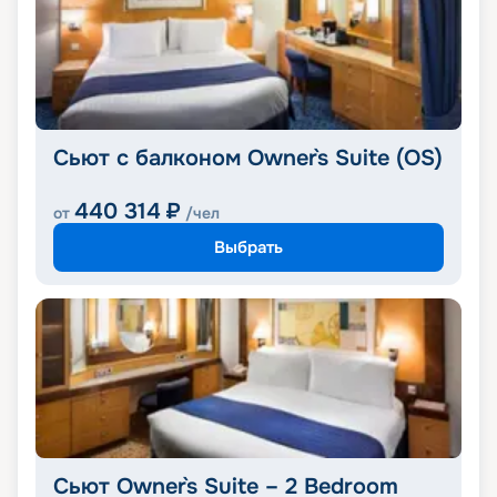
Cьют с балконом Owner`s Suite (OS)
440 314
₽
от
/чел
Выбрать
Сьют Owner`s Suite – 2 Bedroom