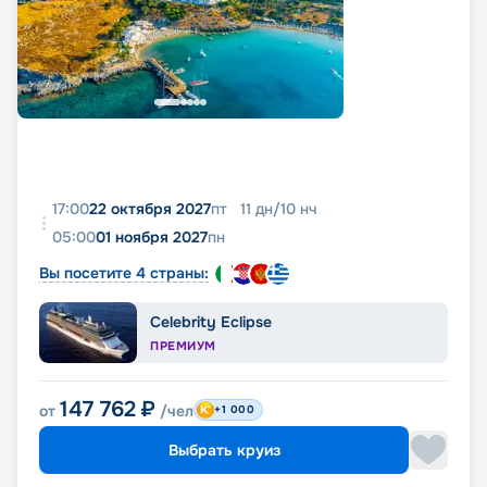
17:00
22 октября 2027
пт
11
дн
/
10
нч
05:00
01 ноября 2027
пн
Вы посетите 4 страны:
Celebrity Eclipse
ПРЕМИУМ
147 762
₽
от
/чел
+1 000
Выбрать круиз