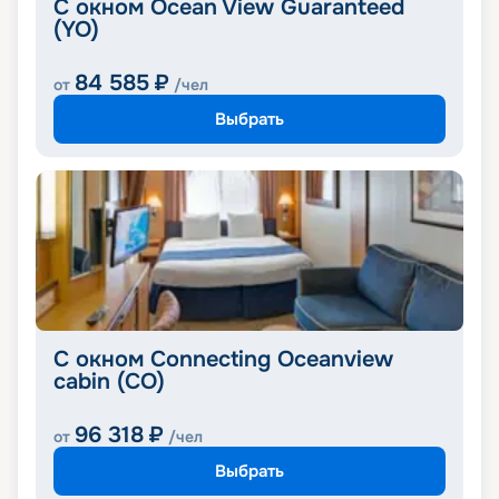
С окном Ocean View Guaranteed
(YO)
84 585
₽
от
/чел
Выбрать
С окном Connecting Oceanview
cabin (CO)
96 318
₽
от
/чел
Выбрать