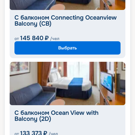
С балконом Connecting Oceanview
Balcony (CB)
145 840
₽
от
/чел
Выбрать
С балконом Ocean View with
Balcony (2D)
133 373
₽
от
/чел