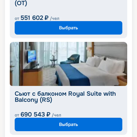
(OT)
551 602
₽
от
/чел
Выбрать
Сьют с балконом Royal Suite with
Balcony (RS)
690 543
₽
от
/чел
Выбрать