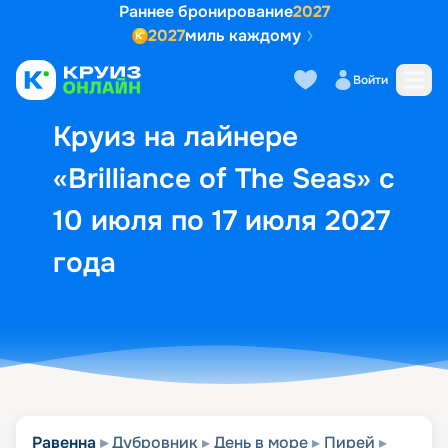
Раннее бронирование
2027
2027
миль каждому
Описание
Выбор кают
Маршрут и экск
Войти
Круиз на лайнере
«Brilliance of The Seas» с
10 июля по 17 июля 2027
года
Равенна
Дубровник
День в море
Пирей