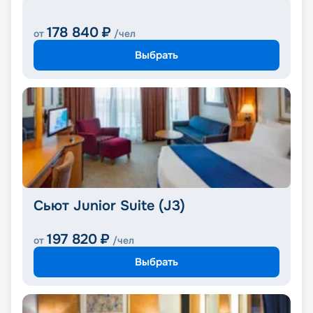
178 840
₽
от
/чел
Выбрать
Сьют Junior Suite (J3)
197 820
₽
от
/чел
Выбрать