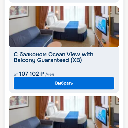
С балконом Ocean View with
Balcony Guaranteed (XB)
107 102
₽
от
/чел
Выбрать