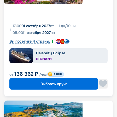
17:00
01 октября 2027
пт
11
дн
/
10
нч
05:00
11 октября 2027
пн
Вы посетите 4 страны:
Celebrity Eclipse
ПРЕМИУМ
136 362
₽
от
/чел
+1 000
Выбрать круиз