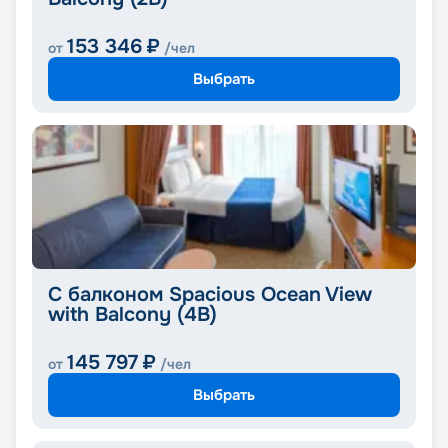
153 346
₽
от
/чел
Выбрать
С балконом Spacious Ocean View
with Balcony (4B)
145 797
₽
от
/чел
Выбрать