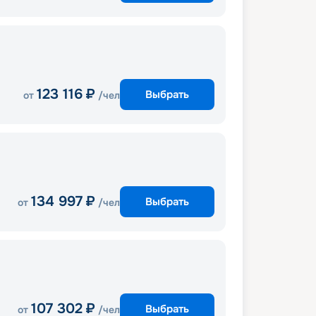
123 116
₽
Выбрать
от
/чел
134 997
₽
Выбрать
от
/чел
107 302
₽
Выбрать
от
/чел