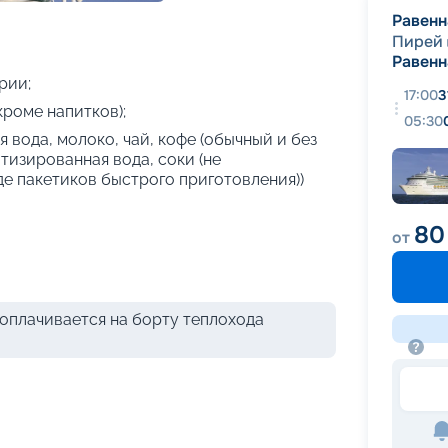
+
23
фотографий
Равенн
Пирей
Равенн
рии;
17:00
3
кроме напитков);
05:30
 вода, молоко, чай, кофе (обычный и без
атизированная вода, соки (не
де пакетиков быстрого приготовления))
80
от
оплачивается на борту теплохода