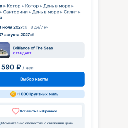
а
Котор
Котор
День в море
Санторини
День в море
Сплит
а
1 июля 2027
сб
8
дн
/
7
нч
07 августа 2027
сб
Brilliance of The Seas
СТАНДАРТ
 590
₽
/ чел
Выбор каюты
+
1 000
Круизных миль
Добавить в избранное
Моментально оповестим о снижении цены