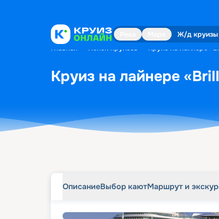
Описание
Выбор кают
Маршрут и экску
Река
Море
Ж/д круизы
Главная
•
Поиск круизов
•
Круиз на лайнере «Bri
Круиз на лайнере «Brill
Описание
Выбор кают
Маршрут и экску