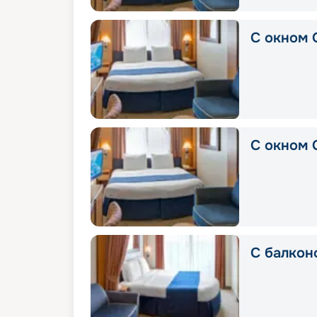
С окном 
С окном 
С балкон