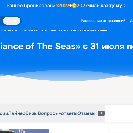
Раннее бронирование
2027
+
2027
миль каждому
рсии
Лайнер
Визы
Вопросы-ответы
Отзывы
1
Яхты
Расписание отправлений
А
lliance of The Seas» с 31 июля по 7 августа 2027 года
iance of The Seas» с 31 июля п
рсии
Лайнер
Визы
Вопросы-ответы
Отзывы
1