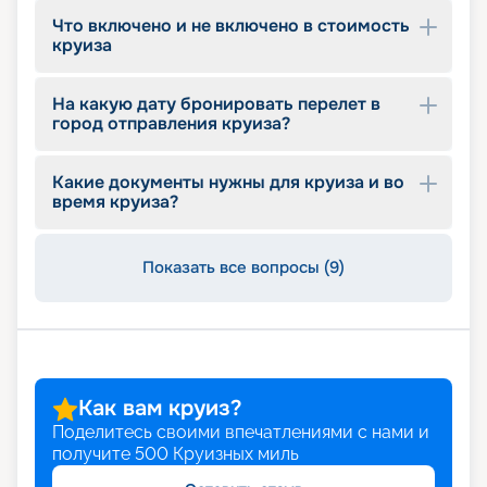
Изучайте предложения, ориентируясь по
Что включено и не включено в стоимость
длительности, схеме маршрута, и пользуйтесь
круиза
услугой раннего бронирования, которая
позволит сэкономить на цене.
На какую дату бронировать перелет в
город отправления круиза?
Какие документы нужны для круиза и во
время круиза?
Показать все вопросы (9)
Как вам круиз?
Поделитесь своими впечатлениями с нами и
получите
500
Круизных миль