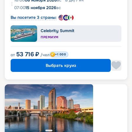
16:00
08 ноября 2026
вс
8
дн
/
7
нч
07:00
15 ноября 2026
вс
Вы посетите 3 страны:
Celebrity Summit
ПРЕМИУМ
53 716
₽
от
/чел
+1 000
Выбрать круиз