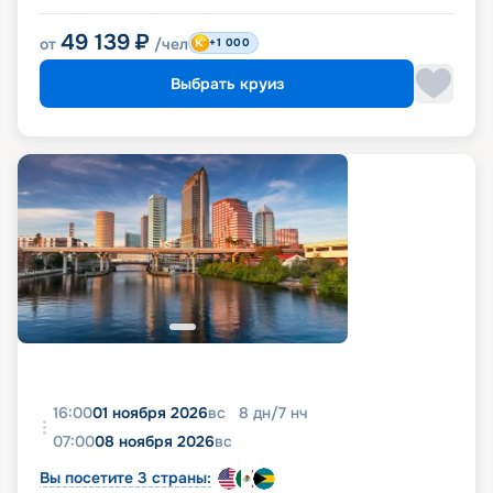
49 139
₽
от
/чел
+1 000
Выбрать круиз
16:00
01 ноября 2026
вс
8
дн
/
7
нч
07:00
08 ноября 2026
вс
Вы посетите 3 страны: