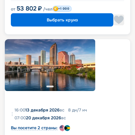
53 802
₽
от
/чел
+1 000
Выбрать круиз
16:00
13 декабря 2026
вс
8
дн
/
7
нч
07:00
20 декабря 2026
вс
Вы посетите 2 страны: