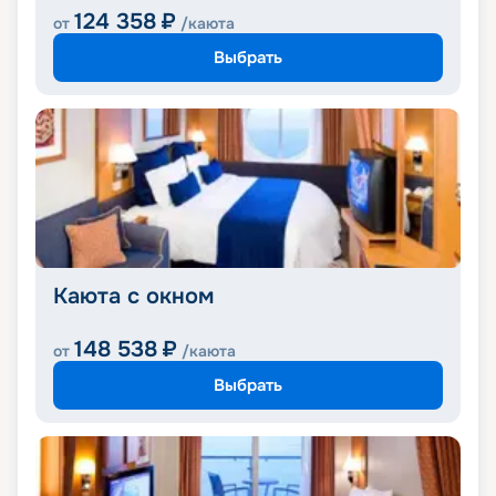
124 358
₽
от
/каюта
Выбрать
Каюта с окном
148 538
₽
от
/каюта
Выбрать