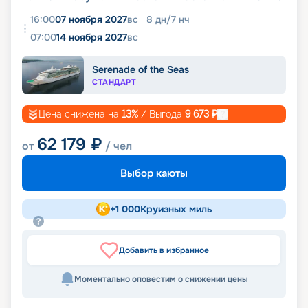
16:00
07 ноября 2027
вс
8
дн
/
7
нч
07:00
14 ноября 2027
вс
Serenade of the Seas
СТАНДАРТ
Цена снижена на
13
%
/ Выгода
9 673
₽
62 179
₽
от
/ чел
Выбор каюты
+
1 000
Круизных миль
Добавить в избранное
Моментально оповестим о снижении цены