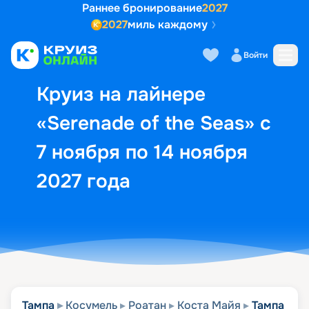
Раннее бронирование
2027
2027
миль каждому
Описание
Выбор кают
Маршрут и экск
Войти
Круиз на лайнере
«Serenade of the Seas» с
7 ноября по 14 ноября
2027 года
Тампа
Косумель
Роатан
Коста Майя
Тампа