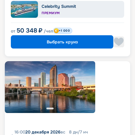
Celebrity Summit
ПРЕМИУМ
50 348
₽
от
/чел
+1 000
Выбрать круиз
16:00
20 декабря 2026
вс
8
дн
/
7
нч