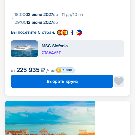
18:00
02 июня 2027
ср
11
дн
/
10
нч
09:00
12 июня 2027
сб
Вы посетите 5 стран:
MSC Sinfonia
СТАНДАРТ
225 935
₽
от
/чел
+1 000
Выбрать круиз