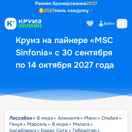
Раннее бронирование
2027
2027
миль каждому
Описание
Выбор кают
Маршрут и экск
Войти
Круиз на лайнере «MSC
Sinfonia» с 30 сентября
по 14 октября 2027 года
Лиссабон
В море
Аликанте
Маон
Ольбия
Генуя
Марсель
В море
Малага
Касабланка
Кадис Сити
Гибралтар