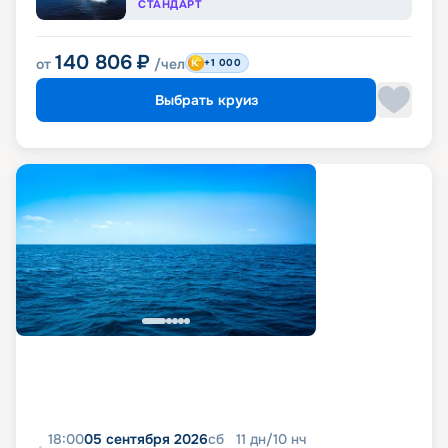
СТАНДАРТ
140 806
₽
от
/чел
+1 000
Выбрать круиз
18:00
05 сентября 2026
сб
11
дн
/
10
нч