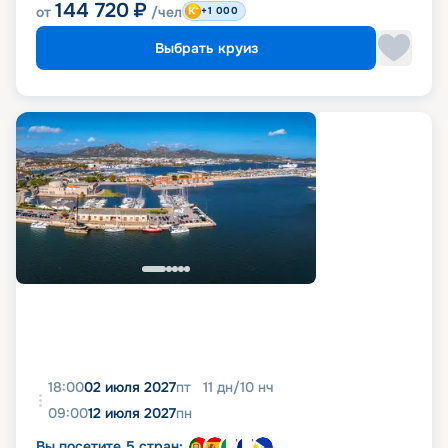
144 720
₽
от
/чел
+1 000
Выбрать круиз
18:00
02 июля 2027
пт
11
дн
/
10
нч
09:00
12 июля 2027
пн
Вы посетите 5 стран: