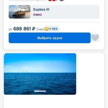
Explora III
ЛЮКС
688 861
₽
от
/чел
+1 000
Выбрать круиз