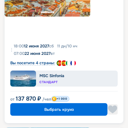
18:00
12 июня 2027
сб
11
дн
/
10
нч
07:00
22 июня 2027
вт
Вы посетите 4 страны:
MSC Sinfonia
СТАНДАРТ
137 870
₽
от
/чел
+1 000
Выбрать круиз