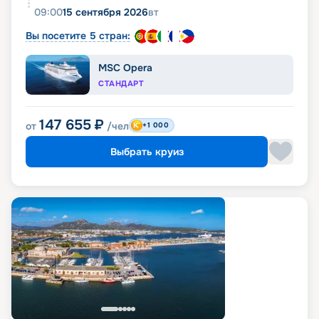
09:00
15 сентября 2026
вт
Вы посетите 5 стран:
MSC Opera
СТАНДАРТ
147 655
₽
от
/чел
+1 000
Выбрать круиз