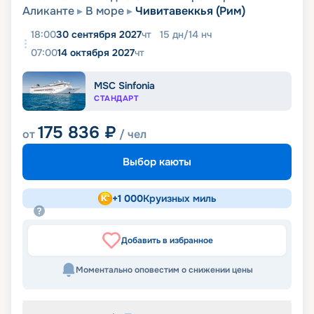
Аликанте
В море
Чивитавеккья (Рим)
18:00
30 сентября 2027
чт
15
дн
/
14
нч
07:00
14 октября 2027
чт
MSC Sinfonia
СТАНДАРТ
175 836
₽
от
/ чел
Выбор каюты
+
1 000
Круизных миль
Добавить в избранное
Моментально оповестим о снижении цены