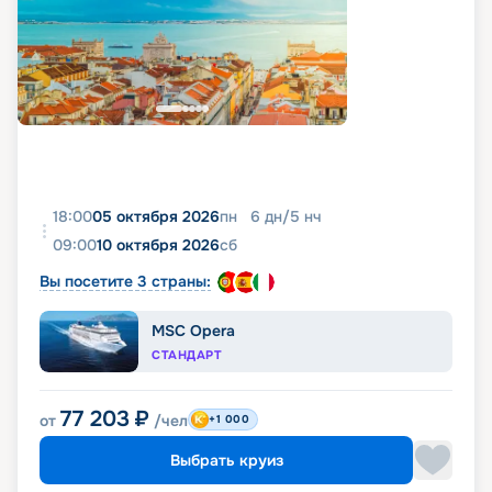
18:00
05 октября 2026
пн
6
дн
/
5
нч
09:00
10 октября 2026
сб
Вы посетите 3 страны:
MSC Opera
СТАНДАРТ
77 203
₽
от
/чел
+1 000
Выбрать круиз