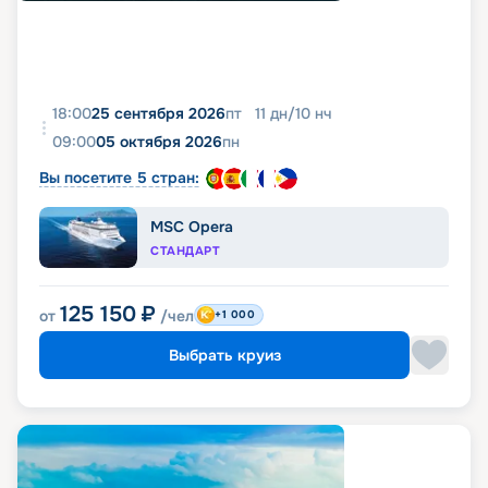
18:00
25 сентября 2026
пт
11
дн
/
10
нч
09:00
05 октября 2026
пн
Вы посетите 5 стран:
MSC Opera
СТАНДАРТ
125 150
₽
от
/чел
+1 000
Выбрать круиз