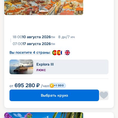
18:00
10 августа 2026
пн
8
дн
/
7
нч
07:00
17 августа 2026
пн
Вы посетите 4 страны:
Explora III
ЛЮКС
695 280
₽
от
/чел
+1 000
Выбрать круиз