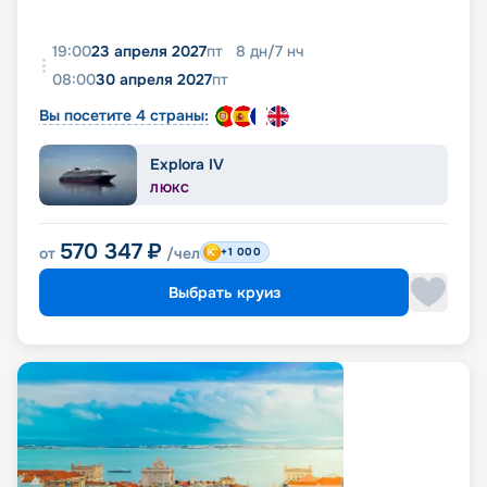
19:00
23 апреля 2027
пт
8
дн
/
7
нч
08:00
30 апреля 2027
пт
Вы посетите 4 страны:
Explora IV
ЛЮКС
570 347
₽
от
/чел
+1 000
Выбрать круиз