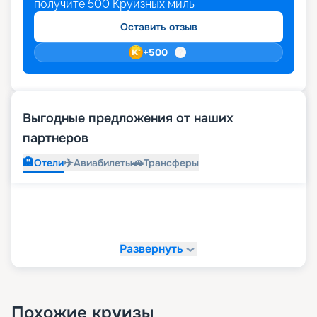
получите
500
Круизных миль
Оставить отзыв
+
500
Выгодные предложения от наших
партнеров
🏨
✈️
🚗
Отели
Авиабилеты
Трансферы
Развернуть
Похожие круизы