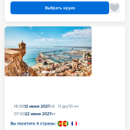
Выбрать круиз
18:00
12 июня 2027
сб
11
дн
/
10
нч
07:00
22 июня 2027
вт
Вы посетите 4 страны: