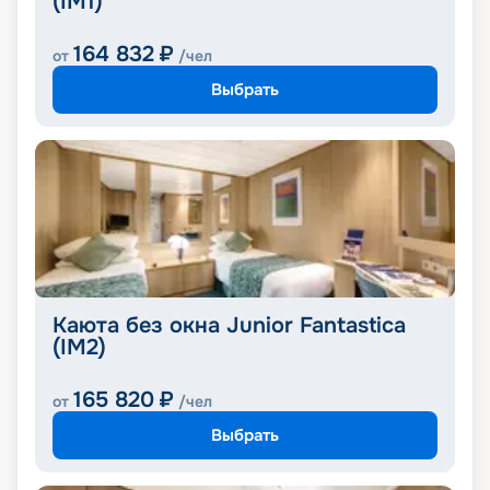
(IM1)
164 832
₽
от
/чел
Выбрать
Каюта без окна Junior Fantastica
(IM2)
165 820
₽
от
/чел
Выбрать