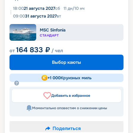
18:00
21 августа 2027
сб
11
дн
/
10
нч
09:00
31 августа 2027
вт
MSC Sinfonia
СТАНДАРТ
164 833
₽
от
/ чел
Выбор каюты
+
1 000
Круизных миль
Добавить в избранное
Моментально оповестим о снижении цены
Поделиться