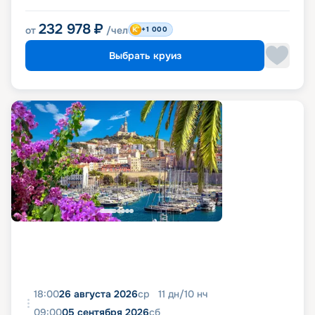
232 978
₽
от
/чел
+1 000
Выбрать круиз
18:00
26 августа 2026
ср
11
дн
/
10
нч
09:00
05 сентября 2026
сб