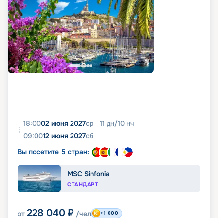
18:00
02 июня 2027
ср
11
дн
/
10
нч
09:00
12 июня 2027
сб
Вы посетите 5 стран:
MSC Sinfonia
СТАНДАРТ
228 040
₽
от
/чел
+1 000