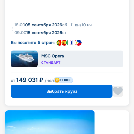
18:00
05 сентября 2026
сб
11
дн
/
10
нч
09:00
15 сентября 2026
вт
Вы посетите 5 стран:
MSC Opera
СТАНДАРТ
149 031
₽
от
/чел
+1 000
Выбрать круиз