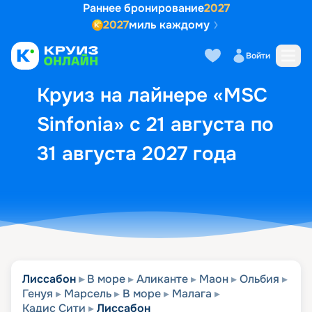
Раннее бронирование
2027
2027
миль каждому
Описание
Выбор кают
Маршрут и экск
Войти
Круиз на лайнере «MSC
Sinfonia» с 21 августа по
31 августа 2027 года
Лиссабон
В море
Аликанте
Маон
Ольбия
Генуя
Марсель
В море
Малага
Кадис Сити
Лиссабон