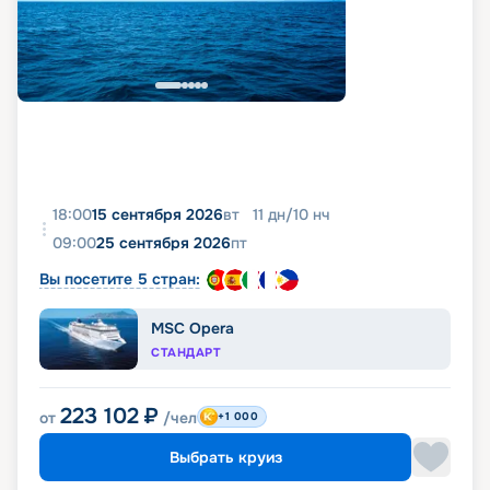
18:00
15 сентября 2026
вт
11
дн
/
10
нч
09:00
25 сентября 2026
пт
Вы посетите 5 стран:
MSC Opera
СТАНДАРТ
223 102
₽
от
/чел
+1 000
Выбрать круиз