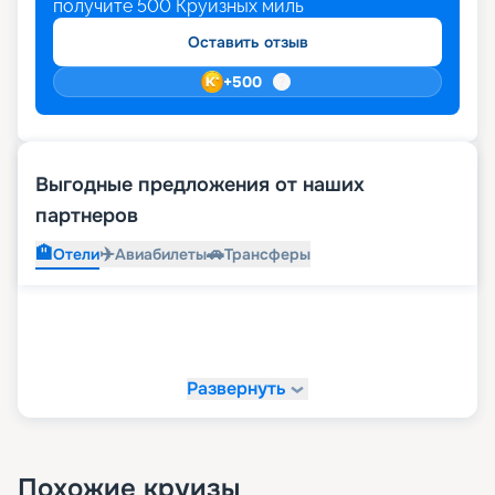
получите
500
Круизных миль
Оставить отзыв
+
500
Выгодные предложения от наших
партнеров
🏨
✈️
🚗
Отели
Авиабилеты
Трансферы
Развернуть
Похожие круизы