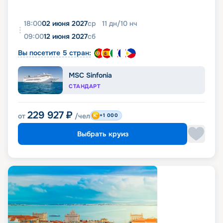
18:00
02 июня 2027
ср
11
дн
/
10
нч
09:00
12 июня 2027
сб
Вы посетите 5 стран:
MSC Sinfonia
СТАНДАРТ
229 927
₽
от
/чел
+1 000
Выбрать круиз