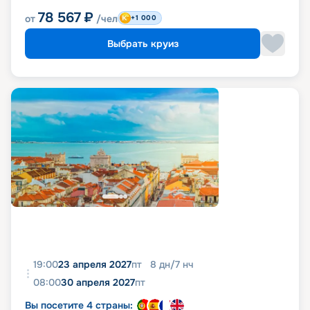
78 567
₽
от
/чел
+1 000
Выбрать круиз
19:00
23 апреля 2027
пт
8
дн
/
7
нч
08:00
30 апреля 2027
пт
Вы посетите 4 страны: