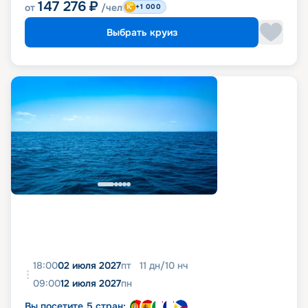
147 276
₽
от
/чел
+1 000
Выбрать круиз
18:00
02 июля 2027
пт
11
дн
/
10
нч
09:00
12 июля 2027
пн
Вы посетите 5 стран: