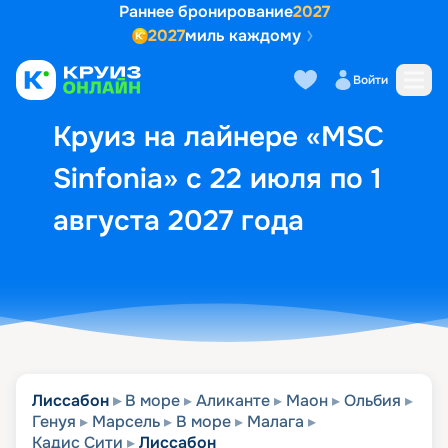
Раннее бронирование
2027
2027
миль каждому
Описание
Выбор кают
Маршрут и экск
Войти
Круиз на лайнере «MSC
Sinfonia» с 22 июля по 1
августа 2027 года
Лиссабон
В море
Аликанте
Маон
Ольбия
Генуя
Марсель
В море
Малага
Кадис Сити
Лиссабон