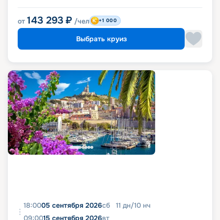
143 293
₽
от
/чел
+1 000
Выбрать круиз
18:00
05 сентября 2026
сб
11
дн
/
10
нч
09:00
15 сентября 2026
вт