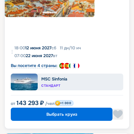
18:00
12 июня 2027
сб
11
дн
/
10
нч
07:00
22 июня 2027
вт
Вы посетите 4 страны:
MSC Sinfonia
СТАНДАРТ
143 293
₽
от
/чел
+1 000
Выбрать круиз