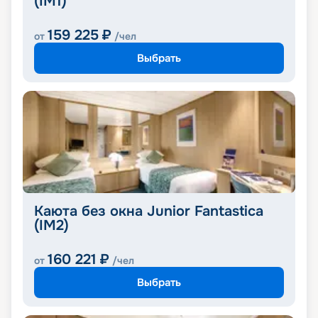
(IM1)
159 225
₽
от
/чел
Выбрать
Каюта без окна Junior Fantastica
(IM2)
160 221
₽
от
/чел
Выбрать