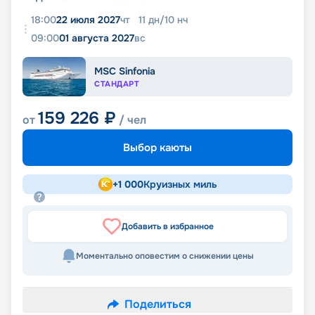
18:00
22 июля 2027
чт
11
дн
/
10
нч
09:00
01 августа 2027
вс
MSC Sinfonia
СТАНДАРТ
159 226
₽
от
/ чел
Выбор каюты
+
1 000
Круизных миль
Добавить в избранное
Моментально оповестим о снижении цены
Поделиться