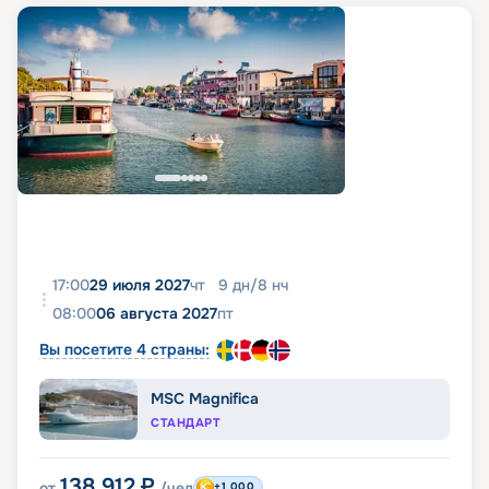
17:00
29 июля 2027
чт
9
дн
/
8
нч
08:00
06 августа 2027
пт
Вы посетите 4 страны:
MSC Magnifica
СТАНДАРТ
138 912
₽
от
/чел
+1 000