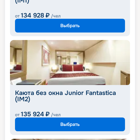
(IM1)
134 928
₽
от
/чел
Выбрать
Каюта без окна Junior Fantastica
(IM2)
135 924
₽
от
/чел
Выбрать