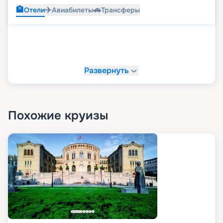
🏨
✈️
🚗
Отели
Авиабилеты
Трансферы
Развернуть
Похожие круизы