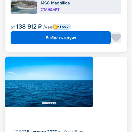
MSC Magnifica
СТАНДАРТ
138 912
₽
от
/чел
+1 000
Выбрать круиз
17:00
26 августа 2027
чт
9
дн
/
8
нч