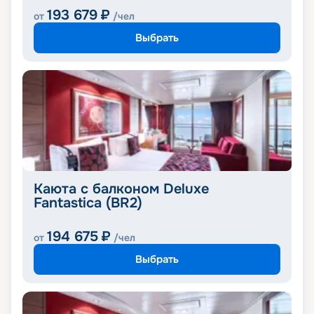
193 679
₽
от
/чел
Выбрать
Каюта с балконом Deluxe
Fantastica (BR2)
194 675
₽
от
/чел
Выбрать