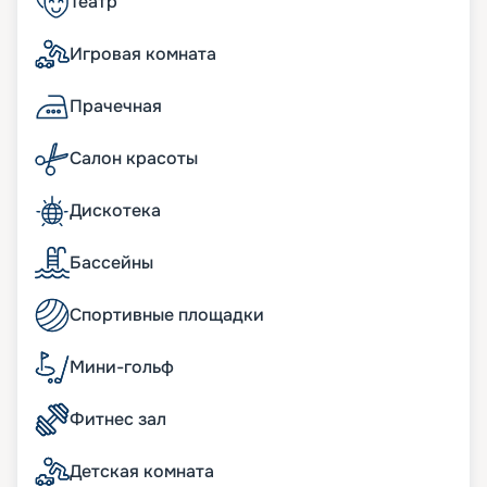
Театр
Маршруты MSC Magnifica в 2026 - 2027 г.
Игровая комната
проходят в водах Мексиканского залива и
Карибского моря, начинаясь и заканчиваясь в
Майами. Вы можете купить путевку онлайн
Прачечная
прямо сейчас, изучив на нашем сайте план
теплохода, схемы палуб, описание кают, фото
Салон красоты
интерьеров. Выбирайте побережье Америки,
чтобы почувствовать себя Колумбом! Мы
Дискотека
предлагаем нашим клиентам воспользоваться
услугой раннего бронирования, чтобы у них
была возможность приобрести лучшие путевки.
Бассейны
Также вы можете заранее познакомиться с
обзорами экскурсий, чтобы выбрать для себя
Спортивные площадки
самые интересные варианты.
Мини-гольф
Фитнес зал
Детская комната