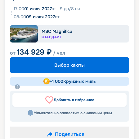
17:00
01 июля 2027
чт
9
дн
/
8
нч
08:00
09 июля 2027
пт
MSC Magnifica
СТАНДАРТ
134 929
₽
от
/ чел
Выбор каюты
+
1 000
Круизных миль
Добавить в избранное
Моментально оповестим о снижении цены
Поделиться