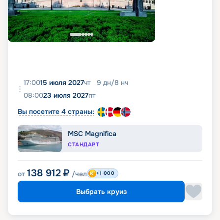
17:00
15 июля 2027
чт
9
дн
/
8
нч
08:00
23 июля 2027
пт
Вы посетите 4 страны:
MSC Magnifica
СТАНДАРТ
138 912
₽
от
/чел
+1 000
Выбрать круиз