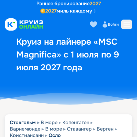
Раннее бронирование
2027
2027
миль каждому
Описание
Выбор кают
Маршрут и экск
Войти
Круиз на лайнере «MSC
Magnifica» с 1 июля по 9
июля 2027 года
Стокгольм
В море
Копенгаген
Варнемюнде
В море
Ставангер
Берген
Кристиансанн
Осло