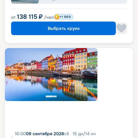
138 115
₽
от
/чел
+1 000
Выбрать круиз
16:00
09 сентября 2028
сб
15
дн
/
14
нч