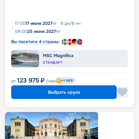
17:00
17 июня 2027
чт
9
дн
/
8
нч
09:00
25 июня 2027
пт
Вы посетите 4 страны:
MSC Magnifica
СТАНДАРТ
123 975
₽
от
/чел
+1 000
Выбрать круиз