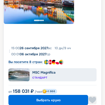
15:00
26 сентября 2027
вс
10
дн
/
9
нч
00:01
06 октября 2027
ср
Вы посетите 8 стран:
MSC Magnifica
СТАНДАРТ
158 031
₽
от
/чел
+1 000
Выбрать круиз