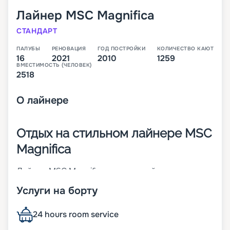
Лайнер
MSC Magnifica
СТАНДАРТ
ПАЛУБЫ
РЕНОВАЦИЯ
ГОД ПОСТРОЙКИ
КОЛИЧЕСТВО КАЮТ
16
2021
2010
1259
ВМЕСТИМОСТЬ (ЧЕЛОВЕК)
2518
О
лайнере
Отдых на стильном лайнере MSC
Magnifica
Лайнер MSC Magnifica – четвертый
представитель своего класса. Судно построено
Услуги на борту
в 2010 году, а через 11 лет проведена его
реновация. Красивый внешний вид 16-палубного
корабля дополняется стильными интерьерами.
24 hours room service
Всего на борту предусмотрено 1 259 кают разных