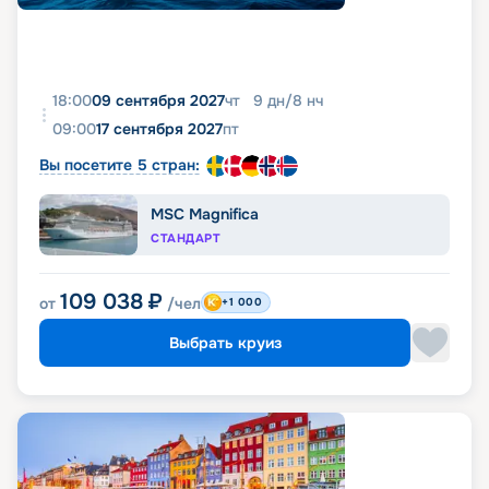
18:00
09 сентября 2027
чт
9
дн
/
8
нч
09:00
17 сентября 2027
пт
Вы посетите 5 стран:
MSC Magnifica
СТАНДАРТ
109 038
₽
от
/чел
+1 000
Выбрать круиз