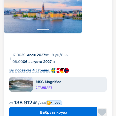
17:00
29 июля 2027
чт
9
дн
/
8
нч
08:00
06 августа 2027
пт
Вы посетите 4 страны:
MSC Magnifica
СТАНДАРТ
138 912
₽
от
/чел
+1 000
Выбрать круиз