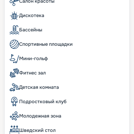
Салон красоты
интерьеров. Выбирайте побережье Америки,
чтобы почувствовать себя Колумбом! Мы
Дискотека
предлагаем нашим клиентам воспользоваться
услугой раннего бронирования, чтобы у них
была возможность приобрести лучшие путевки.
Бассейны
Также вы можете заранее познакомиться с
обзорами экскурсий, чтобы выбрать для себя
Спортивные площадки
самые интересные варианты.
Мини-гольф
Фитнес зал
Детская комната
Подростковый клуб
Молодежная зона
Шведский стол