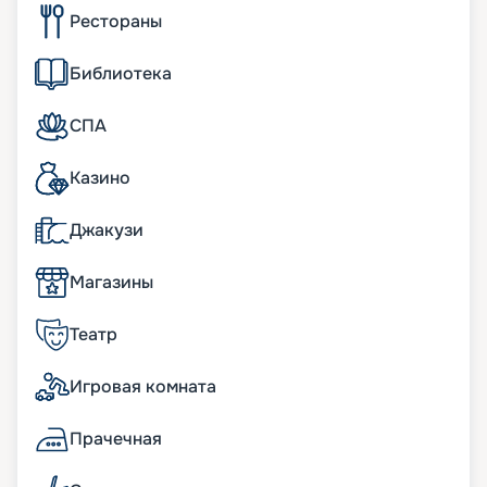
• вместительность – 2 518 человек.
Рестораны
К услугам пассажиров на борту
Библиотека
лайнера MSC Magnifica
СПА
По системе «все включено», входящей в цену
путевки, пассажиров кормят в двух ресторанах
с заказным меню. Развлекательная программа
Казино
богата и разнообразна – спа-комплекс,
спортплощадки, бассейны, солярий, театр,
Джакузи
казино, дискотека и многое другое.
Магазины
Путешествуйте с
«Круиз.онлайн»
Театр
Маршруты MSC Magnifica в 2026 - 2027 г.
Игровая комната
проходят в водах Мексиканского залива и
Карибского моря, начинаясь и заканчиваясь в
Майами. Вы можете купить путевку онлайн
Прачечная
прямо сейчас, изучив на нашем сайте план
теплохода, схемы палуб, описание кают, фото