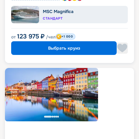
MSC Magnifica
СТАНДАРТ
123 975
₽
от
/чел
+1 000
Выбрать круиз