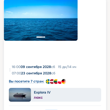
16:00
09 сентября 2028
сб
15
дн
/
14
нч
07:00
23 сентября 2028
сб
Вы посетите 7 стран:
Explora IV
ЛЮКС