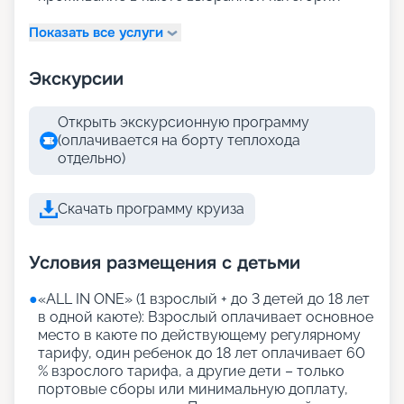
Показать все услуги
Экскурсии
Открыть экскурсионную программу
(оплачивается на борту теплохода
отдельно)
Скачать программу круиза
Условия размещения с детьми
●
«АLL IN ONE» (1 взрослый + до 3 детей до 18 лет
в одной каюте): Взрослый оплачивает основное
место в каюте по действующему регулярному
тарифу, один ребенок до 18 лет оплачивает 60
% взрослого тарифа, а другие дети – только
портовые сборы или минимальную доплату,