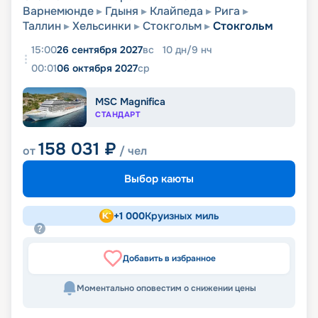
Варнемюнде
Гдыня
Клайпеда
Рига
Таллин
Хельсинки
Стокгольм
Стокгольм
15:00
26 сентября 2027
вс
10
дн
/
9
нч
00:01
06 октября 2027
ср
MSC Magnifica
СТАНДАРТ
158 031
₽
от
/ чел
Выбор каюты
+
1 000
Круизных миль
Добавить в избранное
Моментально оповестим о снижении цены