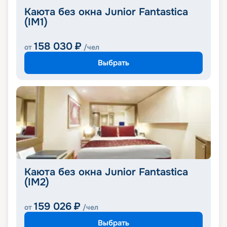
Каюта без окна Junior Fantastica
(IM1)
158 030
₽
от
/чел
Выбрать
Каюта без окна Junior Fantastica
(IM2)
159 026
₽
от
/чел
Выбрать