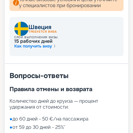
у специалистов при бронировании
Швеция
ТРЕБУЕТСЯ ВИЗА
СРОК ВЫПОЛНЕНИЯ ВИЗЫ
15
рабочих дней
Как получить визу
Вопросы-ответы
Правила отмены и возврата
Количество дней до круиза — процент
удержания от стоимости:
●
до 60 дней - 50 €/на пассажира
●
от 59 до 30 дней - 25%*