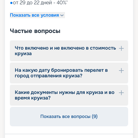
●
от 29 до 22 дней - 40%*
Показать все условия
Частые вопросы
Что включено и не включено в стоимость
круиза
На какую дату бронировать перелет в
город отправления круиза?
Какие документы нужны для круиза и во
время круиза?
Показать все вопросы (9)