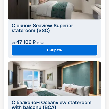
С окном Seaview Superior
stateroom (SSC)
47 106
₽
от
/чел
Выбрать
С балконом Oceanview stateroom
with balcony (BCA)