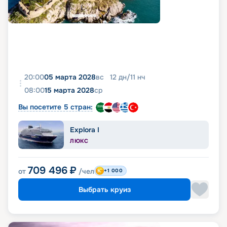
20:00
05 марта 2028
вс
12
дн
/
11
нч
08:00
15 марта 2028
ср
Вы посетите 5 стран:
Explora I
ЛЮКС
709 496
₽
от
/чел
+1 000
Выбрать круиз