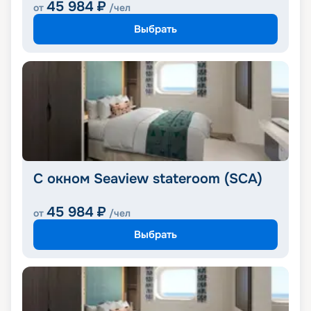
45 984
₽
от
/чел
Выбрать
С окном Seaview stateroom (SCA)
45 984
₽
от
/чел
Выбрать