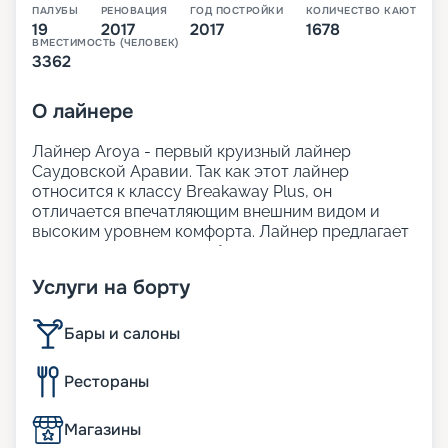
ПАЛУБЫ
РЕНОВАЦИЯ
ГОД ПОСТРОЙКИ
КОЛИЧЕСТВО КАЮТ
19
2017
2017
1678
ВМЕСТИМОСТЬ (ЧЕЛОВЕК)
3362
О
лайнере
Лайнер Aroya - первый круизный лайнер
Саудовской Аравии. Так как этот лайнер
относится к классу Breakaway Plus, он
отличается впечатляющим внешним видом и
высоким уровнем комфорта. Лайнер предлагает
просторные, светлые общественные зоны,
современный и стильный интерьер. На борту
Услуги на борту
представлено множество ресторанов, широкий
выбор кают, включая премиальные варианты
категории Villa.
Бары и салоны
Для россиян самыми привлекательными
являются маршруты, в которых зачастую не
Рестораны
требуются визы. Кроме того, цена на круизы в
навигацию 2025 - 2026 достаточно
Магазины
привлекательна, а сервисный сбор уже включён