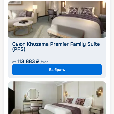
Сьют Khuzama Premier Family Suite
(PFS)
113 883
₽
от
/чел
Выбрать