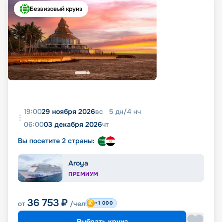
Безвизовый круиз
19:00
29 ноября 2026
вс
5
дн
/
4
нч
06:00
03 декабря 2026
чт
Вы посетите 2 страны:
Aroya
ПРЕМИУМ
36 753
₽
от
/чел
+1 000
Выбрать круиз