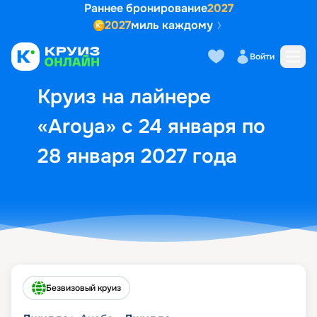
Раннее бронирование
2027
2027
миль каждому
Описание
Выбор кают
Маршрут и экск
Войти
Круиз на лайнере
«Aroya» с 24 января по
28 января 2027 года
Безвизовый круиз