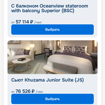
С балконом Oceanview stateroom
with balcony Superior (BSC)
57 114
₽
от
/чел
Выбрать
Сьют Khuzama Junior Suite (JS)
76 526
₽
от
/чел
Выбрать