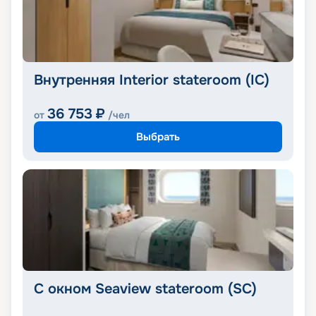
Внутренняя Interior stateroom (IC)
36 753
₽
от
/чел
Выбрать
С окном Seaview stateroom (SC)