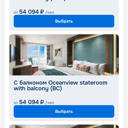
54 094
₽
от
/чел
Выбрать
С балконом Oceanview stateroom
with balcony (BC)
54 094
₽
от
/чел
Выбрать