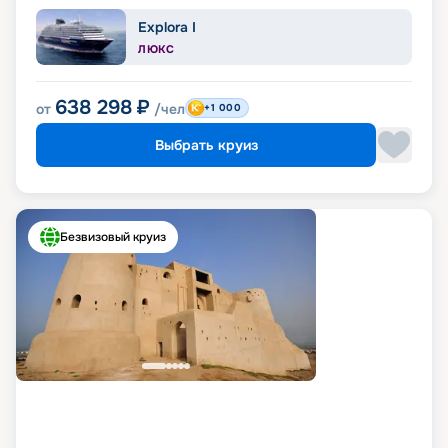
Explora I
ЛЮКС
638 298
₽
от
/чел
+1 000
Выбрать круиз
Безвизовый круиз