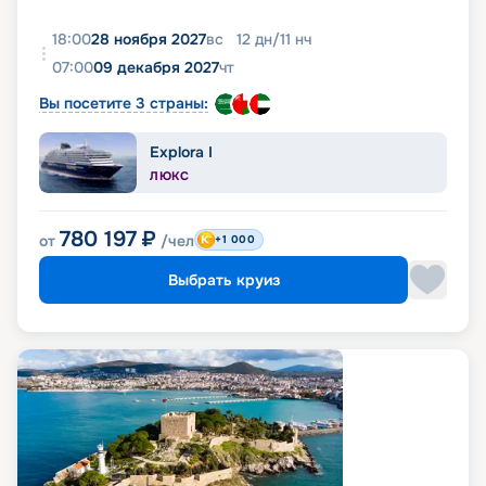
18:00
28 ноября 2027
вс
12
дн
/
11
нч
07:00
09 декабря 2027
чт
Вы посетите 3 страны:
Explora I
ЛЮКС
780 197
₽
от
/чел
+1 000
Выбрать круиз