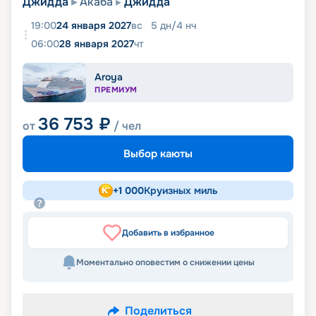
Джидда
Акаба
Джидда
19:00
24 января 2027
вс
5
дн
/
4
нч
06:00
28 января 2027
чт
Aroya
ПРЕМИУМ
36 753
₽
от
/ чел
Выбор каюты
+
1 000
Круизных миль
Добавить в избранное
Моментально оповестим о снижении цены
Поделиться