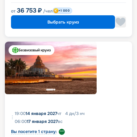
36 753
₽
от
/чел
+1 000
Выбрать круиз
Безвизовый круиз
19:00
14 января 2027
чт
4
дн
/
3
нч
06:00
17 января 2027
вс
Вы посетите 1 страну: