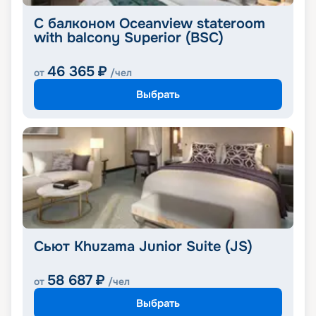
С балконом Oceanview stateroom
with balcony Superior (BSC)
46 365
₽
от
/чел
Выбрать
Сьют Khuzama Junior Suite (JS)
58 687
₽
от
/чел
Выбрать