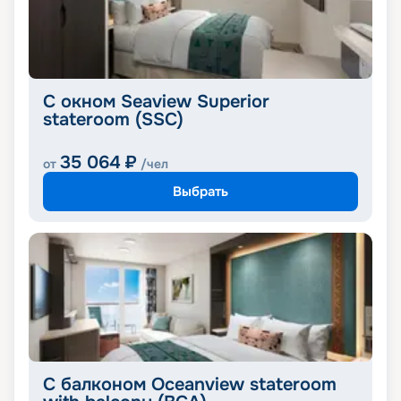
С окном Seaview Superior
stateroom (SSC)
35 064
₽
от
/чел
Выбрать
С балконом Oceanview stateroom