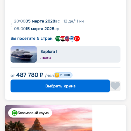
20:00
05 марта 2028
вс
12
дн
/
11
нч
08:00
15 марта 2028
ср
Вы посетите 5 стран:
Explora I
ЛЮКС
487 780
₽
от
/чел
+1 000
Выбрать круиз
Безвизовый круиз