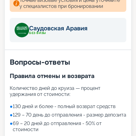
Точные визовые условия и цены уточняйте
Aroya предлагает 29 ресторанов и кафе, среди
у специалистов при бронировании
которых:
Irth
— первый в мире саудовский ресторан на
борту, предлагающий традиционные блюда,
Саудовская Аравия
такие как ханеет и джариш.
БЕЗ ВИЗЫ
The Fish Market
— ресторан морепродуктов с
локальными деликатесами.
Space Diner
— американская кухня с
футуристическим дизайном, вдохновлённым
Саудовским космическим агентством.
Вопросы-ответы
Khuzama
— VIP-ресторан с французско-
саудовским меню.
Правила отмены и возврата
Развлечения
Количество дней до круиза — процент
удержания от стоимости:
На Aroya есть несколько эксклюзивных
развлечений:
●
130 дней и более - полный возврат средств
одна из крупнейших детских площадок в
●
129 – 70 день до отправления - размер депозита
круизной сфере (1858 кв.м.!), созданная
специально для пассажиров в возрасте от 0 до
●
69 – 20 дней до отправления - 50% от
17 лет
стоимости
трехэтажный торговый центр, когда-либо