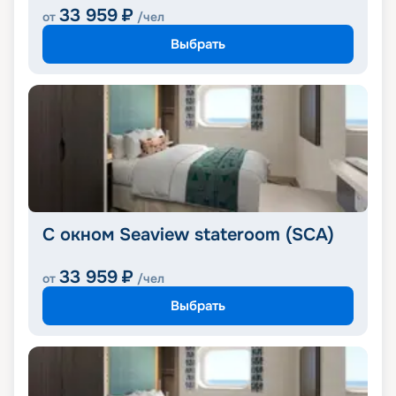
33 959
₽
от
/чел
Выбрать
С окном Seaview stateroom (SCA)
33 959
₽
от
/чел
Выбрать