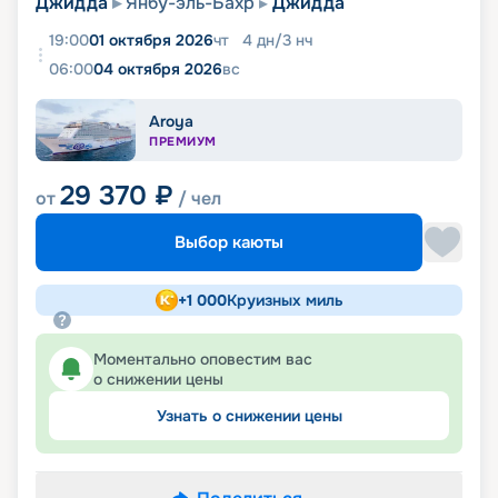
Джидда
Янбу-эль-Бахр
Джидда
19:00
01 октября 2026
чт
4
дн
/
3
нч
06:00
04 октября 2026
вс
Aroya
ПРЕМИУМ
29 370
₽
от
/ чел
Выбор каюты
+
1 000
Круизных миль
Моментально оповестим вас
о снижении цены
Узнать о снижении цены