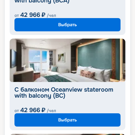
with balcony (BCA)
42 966
₽
от
/чел
Выбрать
С балконом Oceanview stateroom
with balcony (BC)
42 966
₽
от
/чел
Выбрать