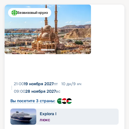
Безвизовый круиз
21:00
19 ноября 2027
пт
10
дн
/
9
нч
09:00
28 ноября 2027
вс
Вы посетите 3 страны:
Explora I
ЛЮКС