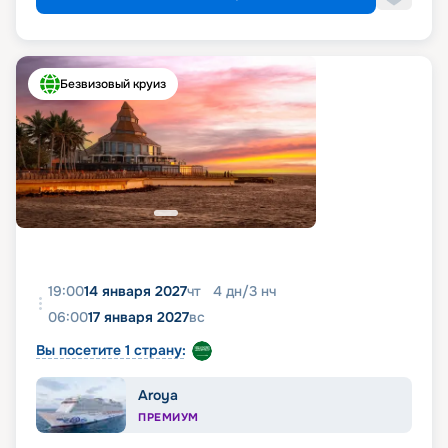
Безвизовый круиз
19:00
14 января 2027
чт
4
дн
/
3
нч
06:00
17 января 2027
вс
Вы посетите 1 страну:
Aroya
ПРЕМИУМ