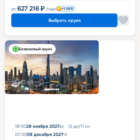
627 216
₽
от
/чел
+1 000
Выбрать круиз
Безвизовый круиз
18:00
28 ноября 2027
вс
12
дн
/
11
нч
07:00
09 декабря 2027
чт