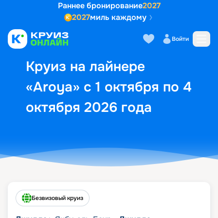
Раннее бронирование
2027
2027
миль каждому
Описание
Выбор кают
Маршрут и экск
Войти
Круиз на лайнере
«Aroya» с 1 октября по 4
октября 2026 года
Безвизовый круиз