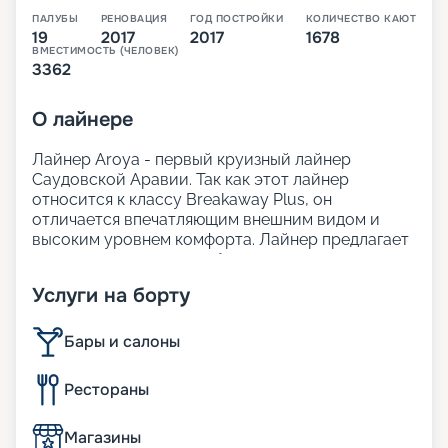
ПАЛУБЫ
РЕНОВАЦИЯ
ГОД ПОСТРОЙКИ
КОЛИЧЕСТВО КАЮТ
19
2017
2017
1678
ВМЕСТИМОСТЬ (ЧЕЛОВЕК)
3362
О
лайнере
Лайнер Aroya - первый круизный лайнер
Саудовской Аравии. Так как этот лайнер
относится к классу Breakaway Plus, он
отличается впечатляющим внешним видом и
высоким уровнем комфорта. Лайнер предлагает
просторные, светлые общественные зоны,
современный и стильный интерьер. На борту
Услуги на борту
представлено множество ресторанов, широкий
выбор кают, включая премиальные варианты
категории Villa.
Бары и салоны
Для россиян самыми привлекательными
являются маршруты, в которых зачастую не
Рестораны
требуются визы. Кроме того, цена на круизы в
навигацию 2025 - 2026 достаточно
Магазины
привлекательна, а сервисный сбор уже включён