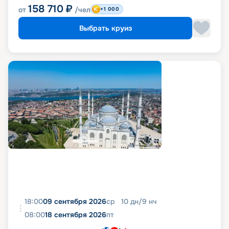
158 710
₽
от
/чел
+1 000
Выбрать круиз
18:00
09 сентября 2026
ср
10
дн
/
9
нч
08:00
18 сентября 2026
пт