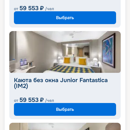
59 553
₽
от
/чел
Выбрать
Каюта без окна Junior Fantastica
(IM2)
59 553
₽
от
/чел
Выбрать