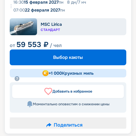
16:30
15 февраля 2027
пн
8
дн
/
7
нч
07:00
22 февраля 2027
пн
MSC Lirica
СТАНДАРТ
59 553
₽
от
/ чел
Выбор каюты
+
1 000
Круизных миль
Добавить в избранное
Моментально оповестим о снижении цены
Поделиться