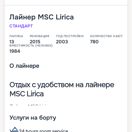
Лайнер
MSC Lirica
СТАНДАРТ
ПАЛУБЫ
РЕНОВАЦИЯ
ГОД ПОСТРОЙКИ
КОЛИЧЕСТВО КАЮТ
13
2015
2003
780
ВМЕСТИМОСТЬ (ЧЕЛОВЕК)
1984
О
лайнере
Отдых с удобством на лайнере
MSC Lirica
Лайнер MSC Lirica сочетает высокие
мореходные способности и стильные дизайны
Услуги на борту
интерьеров. Судно было построено во Франции
в 2003-м, а в 2018 году проведена реновация.
Оно является обладателем ряда международных
24 hours room service