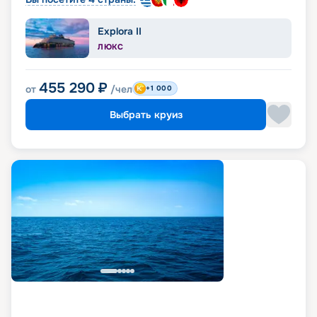
Explora II
ЛЮКС
455 290
₽
от
/чел
+1 000
Выбрать круиз