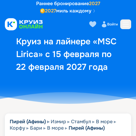
Раннее бронирование
2027
2027
миль каждому
Описание
Выбор кают
Маршрут и экск
Войти
Круиз на лайнере «MSC
Lirica» с 15 февраля по
22 февраля 2027 года
Пирей (Афины)
Измир
Стамбул
В море
Корфу
Бари
В море
Пирей (Афины)