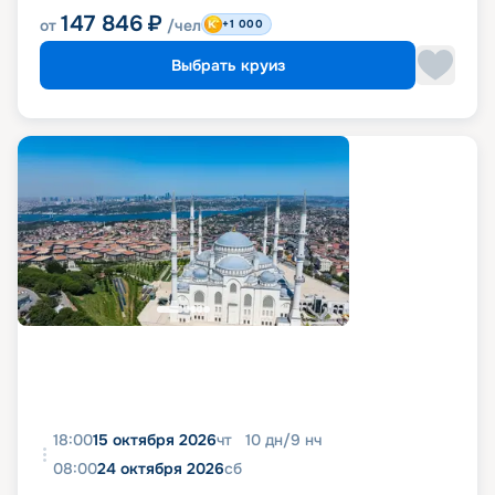
147 846
₽
от
/чел
+1 000
Выбрать круиз
18:00
15 октября 2026
чт
10
дн
/
9
нч
08:00
24 октября 2026
сб