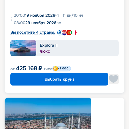
20:00
19 ноября 2026
чт
11
дн
/
10
нч
08:00
29 ноября 2026
вс
Вы посетите 4 страны:
Explora II
ЛЮКС
425 168
₽
от
/чел
+1 000
Выбрать круиз