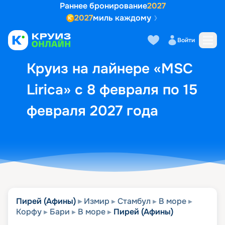
Раннее бронирование
2027
2027
миль каждому
Описание
Выбор кают
Маршрут и экск
Войти
Круиз на лайнере «MSC
Lirica» с 8 февраля по 15
февраля 2027 года
Пирей (Афины)
Измир
Стамбул
В море
Корфу
Бари
В море
Пирей (Афины)