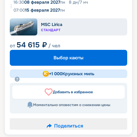
16:30
08 февраля 2027
пн
8
дн
/
7
нч
07:00
15 февраля 2027
пн
MSC Lirica
СТАНДАРТ
54 615
₽
от
/ чел
Выбор каюты
+
1 000
Круизных миль
Добавить в избранное
Моментально оповестим о снижении цены
Поделиться