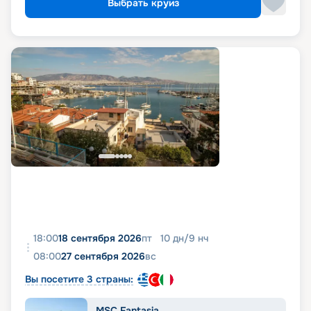
Выбрать круиз
18:00
18 сентября 2026
пт
10
дн
/
9
нч
08:00
27 сентября 2026
вс
Вы посетите 3 страны:
MSC Fantasia