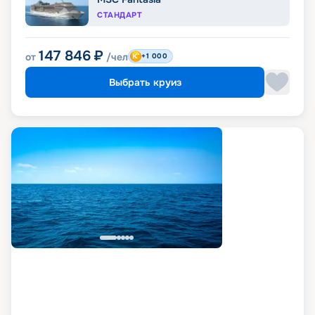
СТАНДАРТ
147 846
₽
от
/чел
+1 000
Выбрать круиз