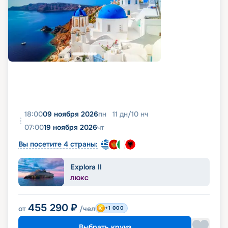
18:00
09 ноября 2026
пн
11
дн
/
10
нч
07:00
19 ноября 2026
чт
Вы посетите 4 страны:
Explora II
ЛЮКС
455 290
₽
от
/чел
+1 000
Выбрать круиз