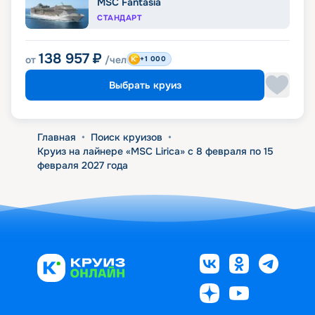
MSC Fantasia
СТАНДАРТ
138 957
₽
от
/чел
+1 000
Выбрать круиз
Главная
•
Поиск круизов
•
Круиз на лайнере «MSC Lirica» с 8 февраля по 15
февраля 2027 года