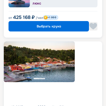
ЛЮКС
425 168
₽
от
/чел
+1 000
Выбрать круиз