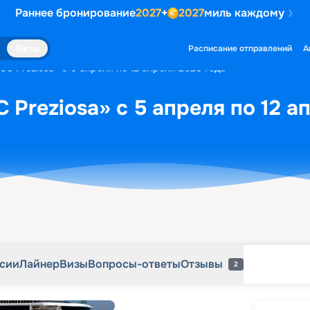
Раннее бронирование
2027
+
2027
миль каждому
рсии
Лайнер
Визы
Вопросы-ответы
Отзывы
2
Яхты
Расписание отправлений
А
C Preziosa» с 5 апреля по 12 апреля 2028 года
 Preziosa» с 5 апреля по 12 а
рсии
Лайнер
Визы
Вопросы-ответы
Отзывы
2