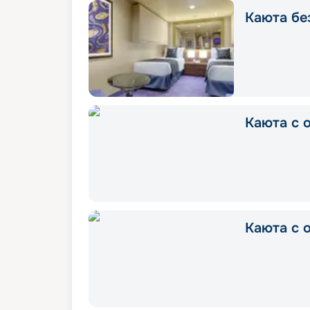
Каюта без
Каюта с о
Каюта с о