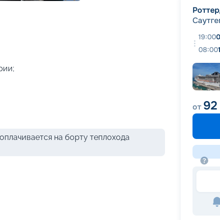
+
32
фотографий
Ротте
Саутге
19:00
0
08:00
рии;
92
от
оплачивается на борту теплохода