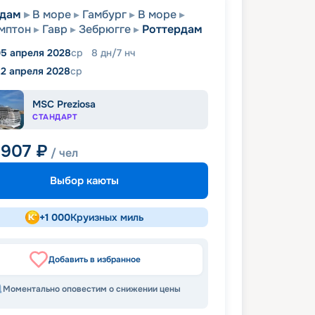
рдам
В море
Гамбург
В море
мптон
Гавр
Зебрюгге
Роттердам
5 апреля 2028
ср
8
дн
/
7
нч
12 апреля 2028
ср
MSC Preziosa
СТАНДАРТ
 907
₽
/ чел
Выбор каюты
+
1 000
Круизных миль
Добавить в избранное
Моментально оповестим о снижении цены