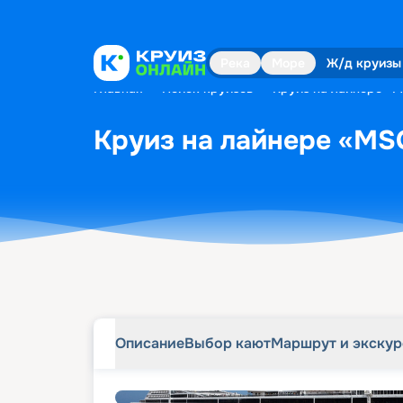
Описание
Выбор кают
Маршрут и экску
Река
Море
Ж/д круизы
Главная
•
Поиск круизов
•
Круиз на лайнере «MS
Круиз на лайнере «MSC
Описание
Выбор кают
Маршрут и экску