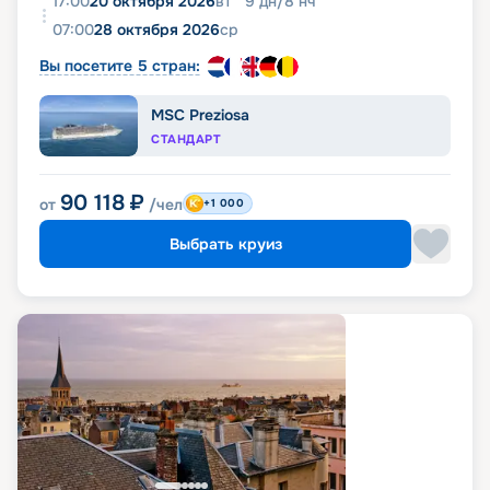
17:00
20 октября 2026
вт
9
дн
/
8
нч
07:00
28 октября 2026
ср
Вы посетите 5 стран:
MSC Preziosa
СТАНДАРТ
90 118
₽
от
/чел
+1 000
Выбрать круиз