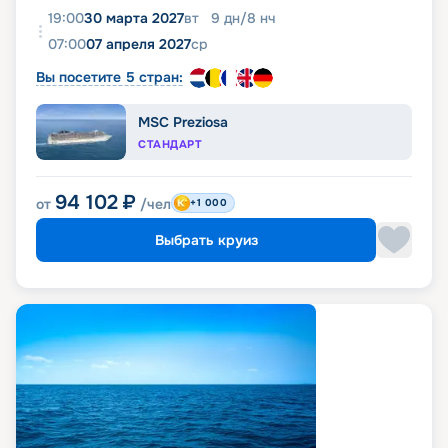
19:00
30 марта 2027
вт
9
дн
/
8
нч
07:00
07 апреля 2027
ср
Вы посетите 5 стран:
MSC Preziosa
СТАНДАРТ
94 102
₽
от
/чел
+1 000
Выбрать круиз