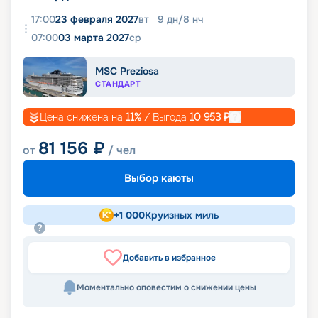
17:00
23 февраля 2027
вт
9
дн
/
8
нч
07:00
03 марта 2027
ср
MSC Preziosa
СТАНДАРТ
Цена снижена на
11
%
/ Выгода
10 953
₽
81 156
₽
от
/ чел
Выбор каюты
+
1 000
Круизных миль
Добавить в избранное
Моментально оповестим о снижении цены