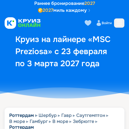
Раннее бронирование
2027
2027
миль каждому
Описание
Выбор кают
Маршрут и экск
Войти
Круиз на лайнере «MSC
Preziosa» с 23 февраля
по 3 марта 2027 года
Роттердам
Шербур
Гавр
Саутгемптон
В море
Гамбург
В море
Зебрюгге
Роттердам