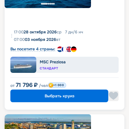
17:00
28 октября 2026
ср
7
дн
/
6
нч
07:00
03 ноября 2026
вт
Вы посетите 4 страны:
MSC Preziosa
СТАНДАРТ
71 796
₽
от
/чел
+1 000
Выбрать круиз