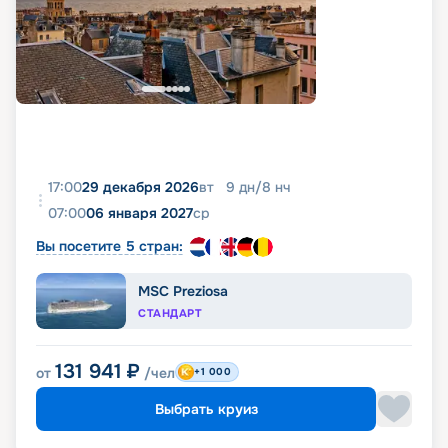
17:00
29 декабря 2026
вт
9
дн
/
8
нч
07:00
06 января 2027
ср
Вы посетите 5 стран:
MSC Preziosa
СТАНДАРТ
131 941
₽
от
/чел
+1 000
Выбрать круиз