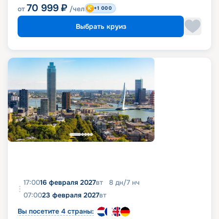
70 999
₽
от
/чел
+1 000
Выбрать круиз
17:00
16 февраля 2027
вт
8
дн
/
7
нч
07:00
23 февраля 2027
вт
Вы посетите 4 страны: