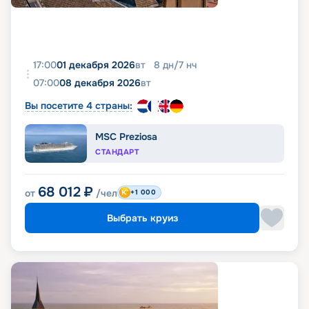
17:00
01 декабря 2026
вт
8
дн
/
7
нч
07:00
08 декабря 2026
вт
Вы посетите 4 страны:
MSC Preziosa
СТАНДАРТ
68 012
₽
от
/чел
+1 000
Выбрать круиз