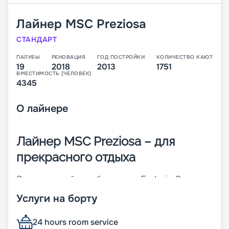
Лайнер
MSC Preziosa
СТАНДАРТ
ПАЛУБЫ
РЕНОВАЦИЯ
ГОД ПОСТРОЙКИ
КОЛИЧЕСТВО КАЮТ
19
2018
2013
1751
ВМЕСТИМОСТЬ (ЧЕЛОВЕК)
4345
О
лайнере
Лайнер MSC Preziosa – для
прекрасного отдыха
Это четвертый корабль класса Fantasia. Это
пополнение флотилии компании MSC Cruises. 19-
Услуги на борту
палубное судно спущено на воду в 2013 году, а в
2018-м прошло модернизацию. На борту созданы
все условия для прекрасного отдыха.
24 hours room service