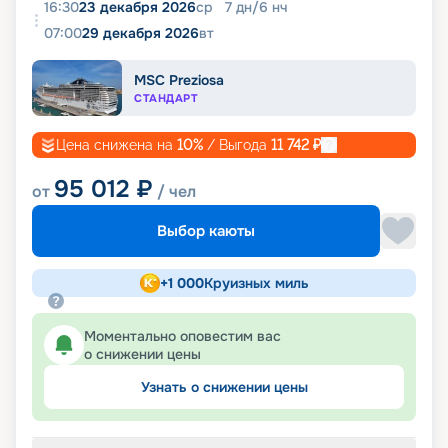
16:30
23 декабря 2026
ср
7
дн
/
6
нч
07:00
29 декабря 2026
вт
MSC Preziosa
СТАНДАРТ
Цена снижена на
10
%
/ Выгода
11 742
₽
95 012
₽
от
/ чел
Выбор каюты
+
1 000
Круизных миль
Моментально оповестим вас
о снижении цены
Узнать о снижении цены