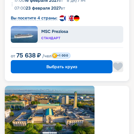
17:00
16 февраля 2027
вт
8
дн
/
7
нч
07:00
23 февраля 2027
вт
Вы посетите 4 страны:
MSC Preziosa
СТАНДАРТ
75 638
₽
от
/чел
+1 000
Выбрать круиз