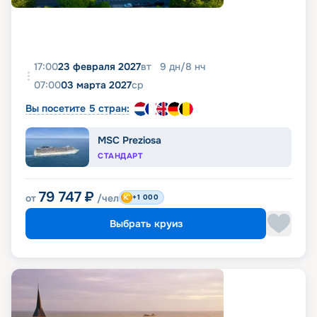
17:00
23 февраля 2027
вт
9
дн
/
8
нч
07:00
03 марта 2027
ср
Вы посетите 5 стран:
MSC Preziosa
СТАНДАРТ
79 747
₽
от
/чел
+1 000
Выбрать круиз