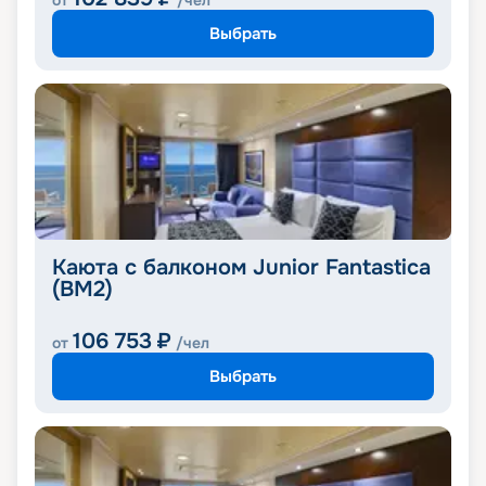
от
/чел
Выбрать
Каюта с балконом Junior Fantastica
(BM2)
106 753
₽
от
/чел
Выбрать