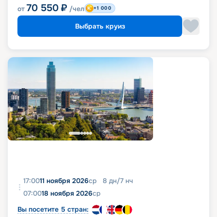
70 550
₽
от
/чел
+1 000
Выбрать круиз
17:00
11 ноября 2026
ср
8
дн
/
7
нч
07:00
18 ноября 2026
ср
Вы посетите 5 стран: