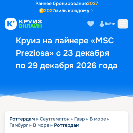
Раннее бронирование
2027
2027
миль каждому
Описание
Выбор кают
Маршрут и экск
Войти
Круиз на лайнере «MSC
Preziosa» с 23 декабря
по 29 декабря 2026 года
Роттердам
Саутгемптон
Гавр
В море
Гамбург
В море
Роттердам