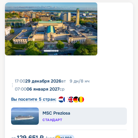
17:00
29 декабря 2026
вт
9
дн
/
8
нч
07:00
06 января 2027
ср
Вы посетите 5 стран:
MSC Preziosa
СТАНДАРТ
129 651
₽
+1 000