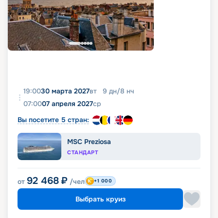
19:00
30 марта 2027
вт
9
дн
/
8
нч
07:00
07 апреля 2027
ср
Вы посетите 5 стран:
MSC Preziosa
СТАНДАРТ
92 468
₽
от
/чел
+1 000
Выбрать круиз