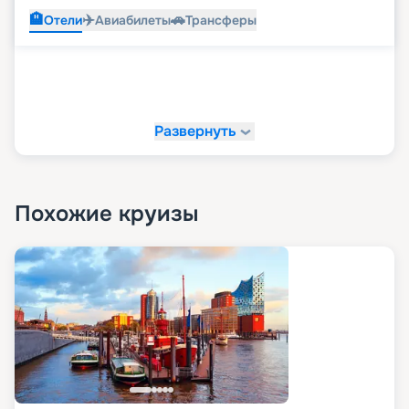
🏨
✈️
🚗
Отели
Авиабилеты
Трансферы
Развернуть
Похожие круизы