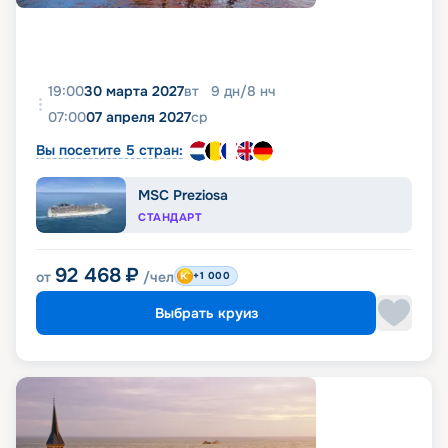
19:00
30 марта 2027
вт
9
дн
/
8
нч
07:00
07 апреля 2027
ср
Вы посетите 5 стран:
MSC Preziosa
СТАНДАРТ
92 468
₽
от
/чел
+1 000
Выбрать круиз