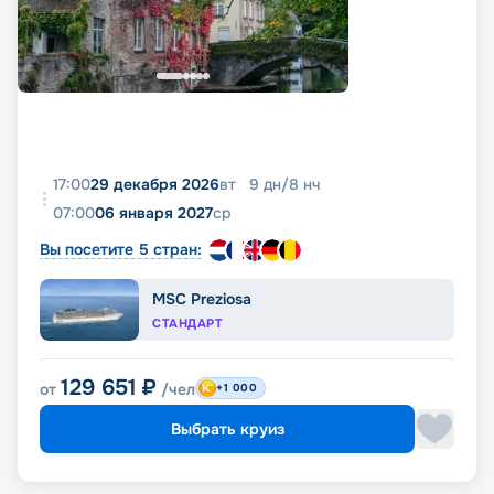
17:00
29 декабря 2026
вт
9
дн
/
8
нч
07:00
06 января 2027
ср
Вы посетите 5 стран:
MSC Preziosa
СТАНДАРТ
129 651
₽
от
/чел
+1 000
Выбрать круиз