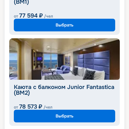
(BM1)
77 594
₽
от
/чел
Выбрать
Каюта с балконом Junior Fantastica
(BM2)
78 573
₽
от
/чел
Выбрать