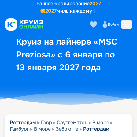
Раннее бронирование
2027
2027
миль каждому
Описание
Выбор кают
Маршрут и экск
Войти
Круиз на лайнере «MSC
Preziosa» с 6 января по
13 января 2027 года
Роттердам
Гавр
Саутгемптон
В море
Гамбург
В море
Зебрюгге
Роттердам