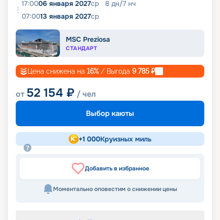
17:00
06 января 2027
ср
8
дн
/
7
нч
07:00
13 января 2027
ср
MSC Preziosa
СТАНДАРТ
Цена снижена на
16
%
/ Выгода
9 785
₽
52 154
₽
от
/ чел
Выбор каюты
+
1 000
Круизных миль
Добавить в избранное
Моментально оповестим о снижении цены