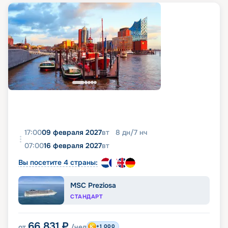
17:00
09 февраля 2027
вт
8
дн
/
7
нч
07:00
16 февраля 2027
вт
Вы посетите 4 страны:
MSC Preziosa
СТАНДАРТ
66 831
₽
от
/чел
+1 000