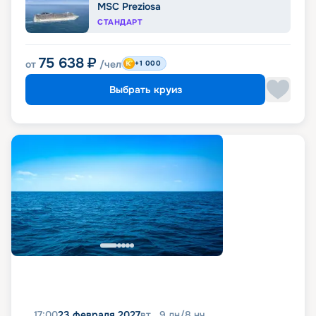
MSC Preziosa
СТАНДАРТ
75 638
₽
от
/чел
+1 000
Выбрать круиз
17:00
23 февраля 2027
вт
9
дн
/
8
нч