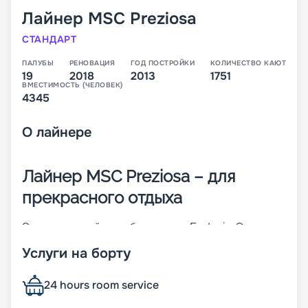
Лайнер
MSC Preziosa
СТАНДАРТ
ПАЛУБЫ
РЕНОВАЦИЯ
ГОД ПОСТРОЙКИ
КОЛИЧЕСТВО КАЮТ
19
2018
2013
1751
ВМЕСТИМОСТЬ (ЧЕЛОВЕК)
4345
О
лайнере
Лайнер MSC Preziosa – для
прекрасного отдыха
Это четвертый корабль класса Fantasia. Это
пополнение флотилии компании MSC Cruises. 19-
Услуги на борту
палубное судно спущено на воду в 2013 году, а в
2018-м прошло модернизацию. На борту созданы
все условия для прекрасного отдыха.
24 hours room service
Особенности лайнера: