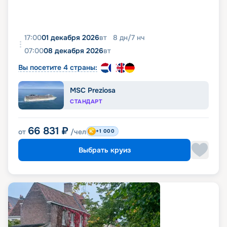
17:00
01 декабря 2026
вт
8
дн
/
7
нч
07:00
08 декабря 2026
вт
Вы посетите 4 страны:
MSC Preziosa
СТАНДАРТ
66 831
₽
от
/чел
+1 000
Выбрать круиз