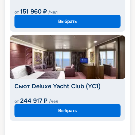
151 960
₽
от
/чел
Выбрать
Сьют Deluxe Yacht Club (YC1)
244 917
₽
от
/чел
Выбрать