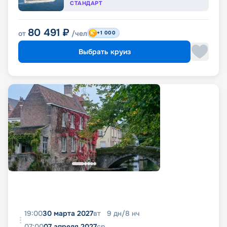
СТАНДАРТ
80 491
₽
от
/чел
+1 000
Выбрать круиз
19:00
30 марта 2027
вт
9
дн
/
8
нч
07:00
07 апреля 2027
ср