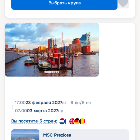
Выбрать круиз
17:00
23 февраля 2027
вт
9
дн
/
8
нч
07:00
03 марта 2027
ср
Вы посетите 5 стран:
MSC Preziosa