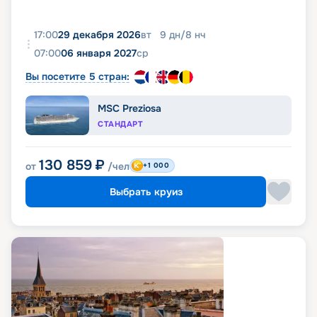
17:00
29 декабря 2026
вт
9
дн
/
8
нч
07:00
06 января 2027
ср
Вы посетите 5 стран:
MSC Preziosa
СТАНДАРТ
130 859
₽
от
/чел
+1 000
Выбрать круиз