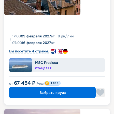
17:00
09 февраля 2027
вт
8
дн
/
7
нч
07:00
16 февраля 2027
вт
Вы посетите 4 страны:
MSC Preziosa
СТАНДАРТ
67 454
₽
от
/чел
+1 000
Выбрать круиз