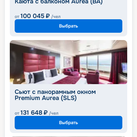
Каюта с балконом Aurea (BA)
100 045
₽
от
/чел
Выбрать
Сьют с панорамным окном
Premium Aurea (SLS)
131 648
₽
от
/чел
Выбрать