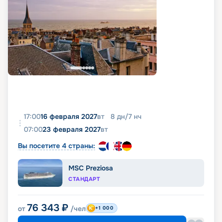
17:00
16 февраля 2027
вт
8
дн
/
7
нч
07:00
23 февраля 2027
вт
Вы посетите 4 страны:
MSC Preziosa
СТАНДАРТ
76 343
₽
от
/чел
+1 000