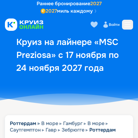
Раннее бронирование
2027
2027
миль каждому
Описание
Выбор кают
Маршрут и экск
Войти
Круиз на лайнере «MSC
Preziosa» с 17 ноября по
24 ноября 2027 года
Роттердам
В море
Гамбург
В море
Саутгемптон
Гавр
Зебрюгге
Роттердам