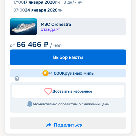
17:00
17 января 2028
пн
8
дн
/
7
нч
07:00
24 января 2028
пн
MSC Orchestra
СТАНДАРТ
66 466
₽
от
/ чел
Выбор каюты
+
1 000
Круизных миль
Добавить в избранное
Моментально оповестим о снижении цены
Поделиться