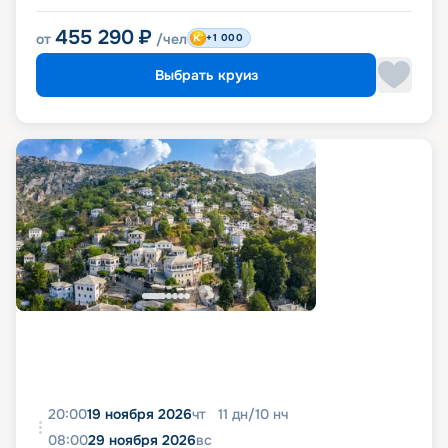
455 290
₽
от
/чел
+1 000
Выбрать круиз
20:00
19 ноября 2026
чт
11
дн
/
10
нч
08:00
29 ноября 2026
вс