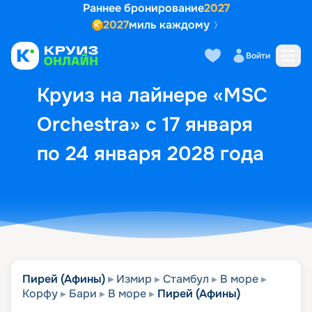
Раннее бронирование
2027
2027
миль каждому
Описание
Выбор кают
Маршрут и экск
Войти
Круиз на лайнере «MSC
Orchestra» с 17 января
по 24 января 2028 года
Пирей (Афины)
Измир
Стамбул
В море
Корфу
Бари
В море
Пирей (Афины)