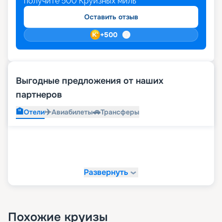
получите
500
Круизных миль
Оставить отзыв
+
500
Выгодные предложения от наших
партнеров
🏨
✈️
🚗
Отели
Авиабилеты
Трансферы
Развернуть
Похожие круизы