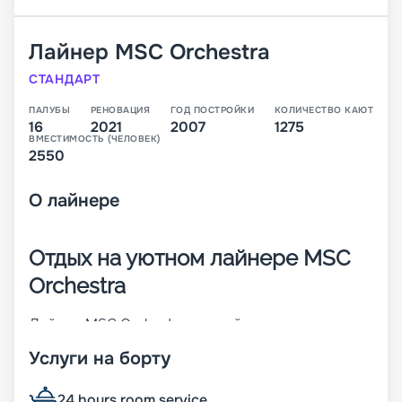
Лайнер
MSC Orchestra
СТАНДАРТ
ПАЛУБЫ
РЕНОВАЦИЯ
ГОД ПОСТРОЙКИ
КОЛИЧЕСТВО КАЮТ
16
2021
2007
1275
ВМЕСТИМОСТЬ (ЧЕЛОВЕК)
2550
О
лайнере
Отдых на уютном лайнере MSC
Orchestra
Лайнер MSC Orchestra – яркий представитель
судов класса Musica. Он построен в 2007 году и
Услуги на борту
через 10 лет претерпел реновацию. Корабль
отличается изящным внешним видом и
продуманными дизайнами. На борту могут
24 hours room service