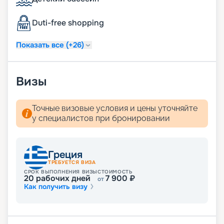
пейзажи Средиземноморья. Воспользуйтесь
услугой раннего бронирования, чтобы получить
Duti-free shopping
лучшие каюты по выгодным ценам!
Показать все (+26)
Визы
Точные визовые условия и цены уточняйте
у специалистов при бронировании
Греция
ТРЕБУЕТСЯ ВИЗА
СРОК ВЫПОЛНЕНИЯ ВИЗЫ
СТОИМОСТЬ
20
рабочих дней
7 900
₽
от
Как получить визу