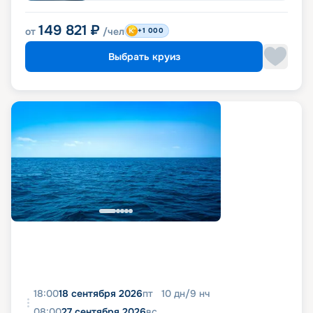
149 821
₽
от
/чел
+1 000
Выбрать круиз
18:00
18 сентября 2026
пт
10
дн
/
9
нч
08:00
27 сентября 2026
вс