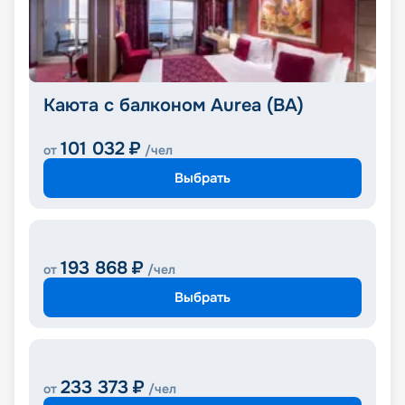
Каюта с балконом Aurea (BA)
101 032
₽
от
/чел
Выбрать
193 868
₽
от
/чел
Выбрать
233 373
₽
от
/чел