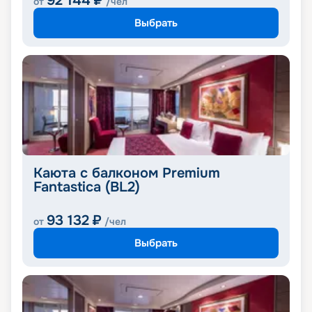
92 144
₽
от
/чел
Выбрать
Каюта с балконом Premium
Fantastica (BL2)
93 132
₽
от
/чел
Выбрать