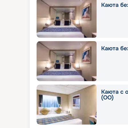
Каюта без
Каюта без
Каюта с 
(OO)