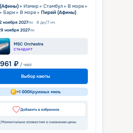
(Афины)
Измир
Стамбул
В море
Бари
В море
Пирей (Афины)
2 ноября 2027
пн
8
дн
/
7
нч
29 ноября 2027
пн
MSC Orchestra
СТАНДАРТ
 961
₽
/ чел
Выбор каюты
+
1 000
Круизных миль
Добавить в избранное
Моментально оповестим о снижении цены