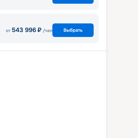
543 996
₽
Выбрать
от
/чел
(Афины)
Измир
Стамбул
В море
Бари
В море
Пирей (Афины)
2 ноября 2027
пн
8
дн
/
7
нч
29 ноября 2027
пн
MSC Orchestra
СТАНДАРТ
 961
₽
/ чел