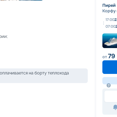
+
38
фотографий
Пирей 
Корфу
17:00
2
07:00
рии;
79
от
оплачивается на борту теплохода