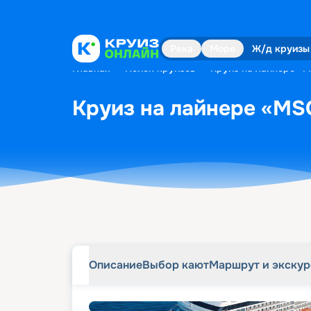
Описание
Выбор кают
Маршрут и экску
Река
Море
Ж/д круизы
Главная
•
Поиск круизов
•
Круиз на лайнере «M
Круиз на лайнере «MSC
Описание
Выбор кают
Маршрут и экску