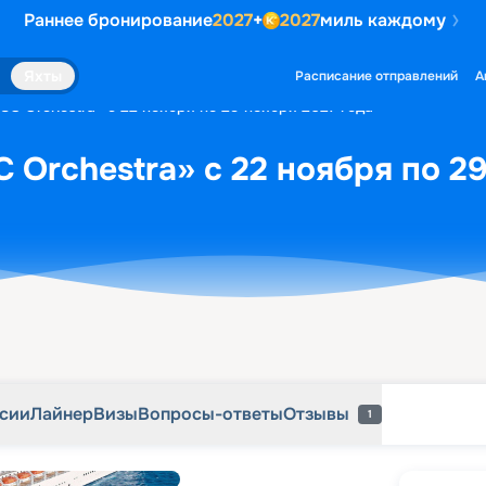
Раннее бронирование
2027
+
2027
миль каждому
рсии
Лайнер
Визы
Вопросы-ответы
Отзывы
1
Яхты
Расписание отправлений
А
SC Orchestra» с 22 ноября по 29 ноября 2027 года
 Orchestra» с 22 ноября по 29
рсии
Лайнер
Визы
Вопросы-ответы
Отзывы
1