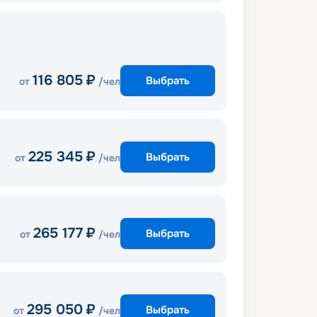
116 805
₽
Выбрать
от
/чел
225 345
₽
Выбрать
от
/чел
265 177
₽
Выбрать
от
/чел
295 050
₽
Выбрать
от
/чел