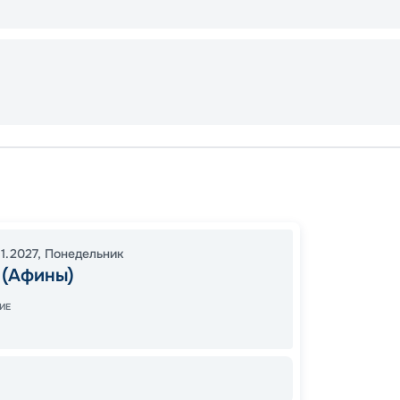
Пирей 
Корфу
17:00
2
11.2027
,
Понедельник
 (Афины)
07:00
ИЕ
79
от