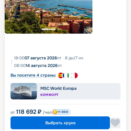
18:00
07 августа 2026
пт
8
дн
/
7
нч
08:00
14 августа 2026
пт
Вы посетите 4 страны:
MSC World Europa
КОМФОРТ
118 692
₽
от
/чел
+1 000
Выбрать круиз