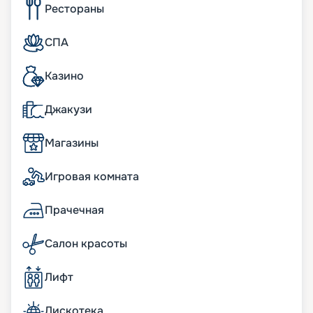
Условия на борту
Рестораны
Лайнер предлагает все необходимое, чтобы
СПА
круиз стал настоящим праздником. Вас без
сомнения приятно удивит крытый променад под
длинным светодиодным куполом с ресторанами
Казино
и бутиками в центре корабля. В театре вы
сможете посетить шоу с живыми
Джакузи
выступлениями. Также вы насладитесь SPA с
эксклюзивной термальной зоной, сауной,
паровой баней, гидромассажем,
Магазины
парикмахерской и маникюрным салонами.
Помимо прочего, выбор кают впечатлит даже
Игровая комната
привередливого туриста. Особенно понравятся
номера с балконами, с которых открывается
Прачечная
потрясающий обзор. Во время остановок вас
будут ждать увлекательные прогулки и
экскурсии по разным локациям.
Салон красоты
Для детей здесь также предлагается отдельное
развлечение. Благодаря сотрудничеству с LEGO
Лифт
самые маленькие туристы обязательно найдут
себе занятие в игровых зонах от бренда.
Дискотека