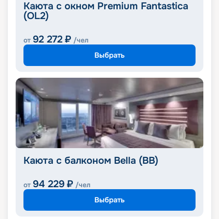
Каюта с окном Premium Fantastica
(OL2)
92 272
₽
от
/чел
Выбрать
Каюта с балконом Bella (BB)
94 229
₽
от
/чел
Выбрать