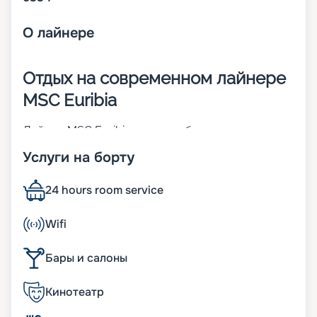
О
лайнере
Отдых на современном лайнере
MSC Euribia
Лайнер MSC Euribia – 19-палубное современное
судно, которое работает на СПГ (сжиженном
Услуги на борту
природном газе). Оно было построено в 2023
году. Дизайн выбран в ходе мирового конкурса.
На корабле может находиться до 6 334 человек.
24 hours room service
Другие его характеристики:
• ширина – 43 м;
Wifi
• длина – 331 м;
• водоизмещение – около 172 тыс. т;
Бары и салоны
• осадка – 8,7 м;
• скорость – 22 узла;
• общее число кают – 2 444.
Кинотеатр