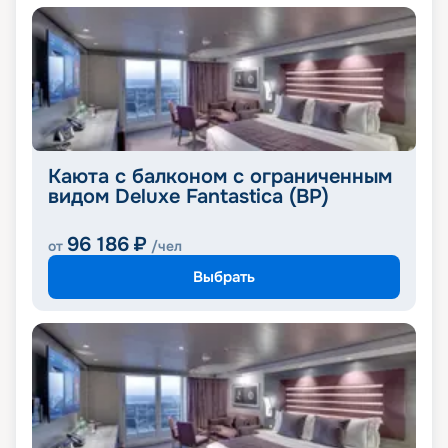
Каюта с балконом c ограниченным
видом Deluxe Fantastica (BP)
96 186
₽
от
/чел
Выбрать