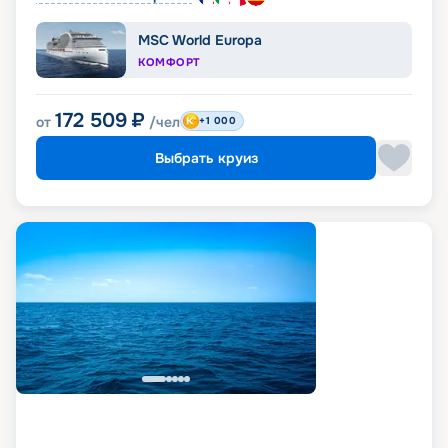
MSC World Europa
КОМФОРТ
172 509
₽
от
/чел
+1 000
Выбрать круиз