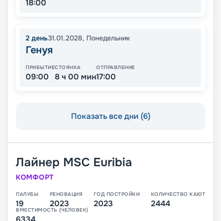
18:00
2
день
31.01.2028
,
Понедельник
Генуя
ПРИБЫТИЕ
СТОЯНКА
ОТПРАВЛЕНИЕ
09:00
8 ч 00 мин
17:00
Показать все дни (6)
Лайнер
MSC Euribia
КОМФОРТ
ПАЛУБЫ
РЕНОВАЦИЯ
ГОД ПОСТРОЙКИ
КОЛИЧЕСТВО КАЮТ
19
2023
2023
2444
ВМЕСТИМОСТЬ (ЧЕЛОВЕК)
6334