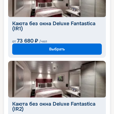
Каюта без окна Deluxe Fantastica
(IR1)
73 680
₽
от
/чел
Выбрать
Каюта без окна Deluxe Fantastica
(IR2)