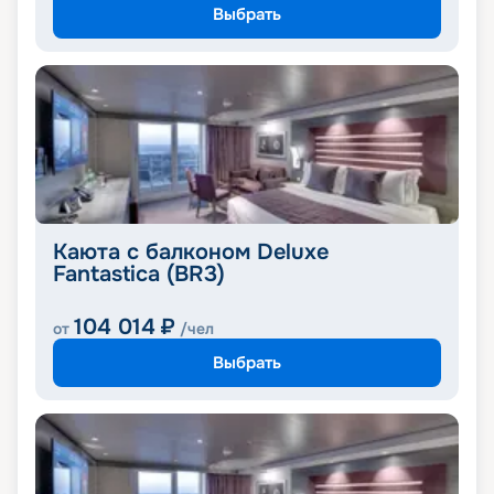
Выбрать
Каюта с балконом Deluxe
Fantastica (BR3)
104 014
₽
от
/чел
Выбрать