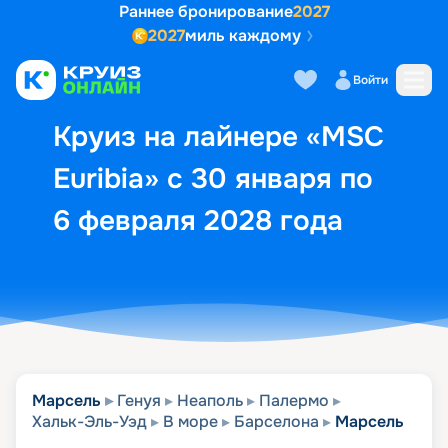
Раннее бронирование
2027
2027
миль каждому
Описание
Выбор кают
Маршрут и экск
Войти
Круиз на лайнере «MSC
Euribia» с 30 января по
6 февраля 2028 года
Марсель
Генуя
Неаполь
Палермо
Хальк-Эль-Уэд
В море
Барселона
Марсель