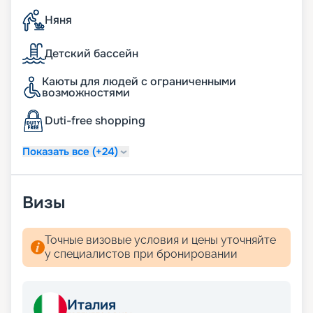
корабле MSC Euribia, где искусство в балансе с
современными технологиями. Насладитесь
Няня
комфортом и разнообразием развлечений на
борту: от ресторанов и баров до аквапарка и
Детский бассейн
театральных шоу. Дети найдут занятия в игровых
зонах от бренда LEGO, а взрослые смогут
Каюты для людей с ограниченными
расслабиться в SPA с термальной зоной.
возможностями
Корабль также оборудован экологически
чистыми технологиями, обеспечивающими
Duti-free shopping
защиту окружающей среды. На сайте
«Круиз.онлайн» вы сможете найти все
Показать все (+24)
возможные путевки в круизы на этом лайнере.
Изучайте описание, план, маршруты,
характеристики, размер, схемы, фото лайнера,
читайте отзывы других туристов и бронируйте
Визы
свой тур на 2026 - 2027 г. уже сейчас.
Погрузитесь в морскую атмосферу и
насладитесь уникальным путешествием на MSC
Точные визовые условия и цены уточняйте
Euribia.
у специалистов при бронировании
Италия