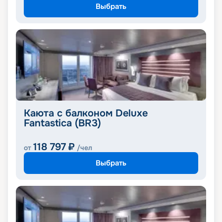
Выбрать
Каюта с балконом Deluxe
Fantastica (BR3)
118 797
₽
от
/чел
Выбрать