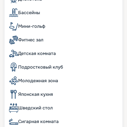
Особенности
Бассейны
Корабль оснащен передовыми технологиями для
защиты окружающей среды, включая четыре
Мини-гольф
двухтопливных двигателя, работающих на
сжиженном природном газе и иногда на
Фитнес зал
сернистом морском дизельном топливе. Это
означает, что судно не требует систем очистки
выбросов. Также предусмотрена система
Детская комната
снижения выбросов на 90%, улучшенная очистка
сточных вод, управление подводным шумом для
Подростковый клуб
защиты морской живности, интеллектуальная
вентиляция и эффективная система
кондиционирования воздуха для экономии
Молодежная зона
энергии, светодиодное освещение с
регулировкой для сокращения потребления
Японская кухня
электроэнергии.
Шведский стол
Путешествие с «Круиз.онлайн»
Сигарная комната
Отправляйтесь в увлекательное путешествие на