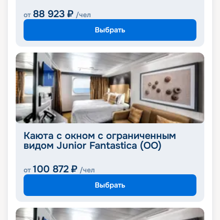
88 923
₽
от
/чел
Выбрать
Каюта с окном с ограниченным
видом Junior Fantastica (OO)
100 872
₽
от
/чел
Выбрать