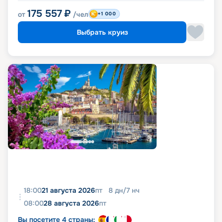
175 557
₽
от
/чел
+1 000
Выбрать круиз
18:00
21 августа 2026
пт
8
дн
/
7
нч
08:00
28 августа 2026
пт
Вы посетите 4 страны: