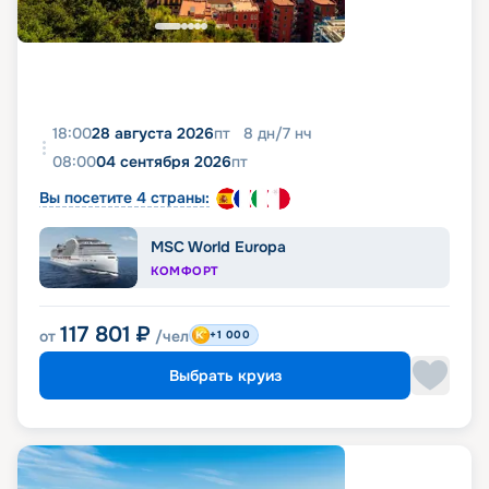
18:00
28 августа 2026
пт
8
дн
/
7
нч
08:00
04 сентября 2026
пт
Вы посетите 4 страны:
MSC World Europa
КОМФОРТ
117 801
₽
от
/чел
+1 000
Выбрать круиз