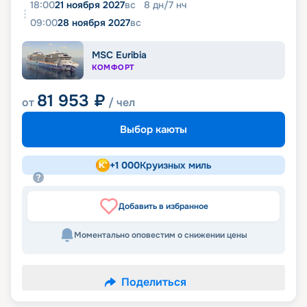
18:00
21 ноября 2027
вс
8
дн
/
7
нч
09:00
28 ноября 2027
вс
MSC Euribia
КОМФОРТ
81 953
₽
от
/ чел
Выбор каюты
+
1 000
Круизных миль
Добавить в избранное
Моментально оповестим о снижении цены
Поделиться