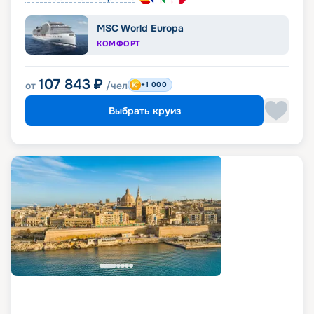
MSC World Europa
КОМФОРТ
107 843
₽
от
/чел
+1 000
Выбрать круиз