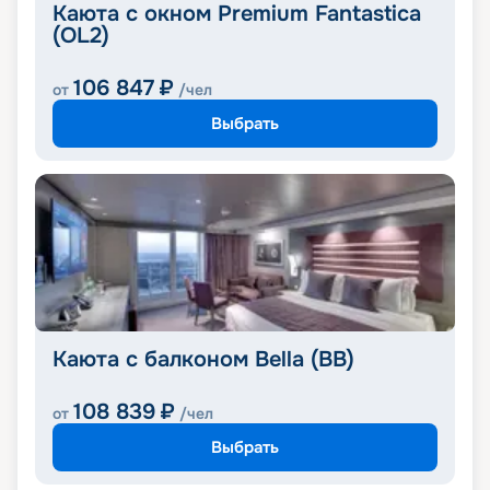
Каюта с окном Premium Fantastica
(OL2)
106 847
₽
от
/чел
Выбрать
Каюта с балконом Bella (BB)
108 839
₽
от
/чел
Выбрать