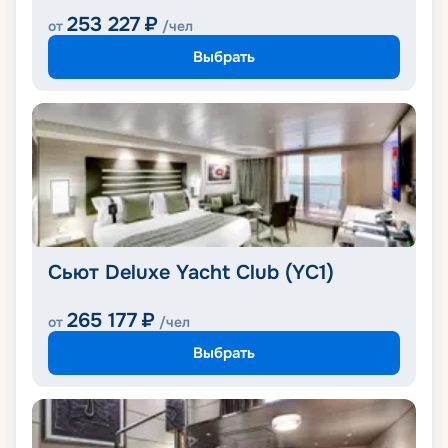
253 227
₽
от
/чел
Выбрать
Сьют Deluxe Yacht Club (YC1)
265 177
₽
от
/чел
Выбрать