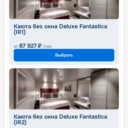
Каюта без окна Deluxe Fantastica
(IR1)
87 927
₽
от
/чел
Выбрать
Каюта без окна Deluxe Fantastica
(IR2)