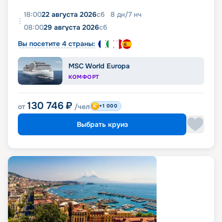
18:00
22 августа 2026
сб
8
дн
/
7
нч
08:00
29 августа 2026
сб
Вы посетите 4 страны:
MSC World Europa
КОМФОРТ
130 746
₽
от
/чел
+1 000
Выбрать круиз