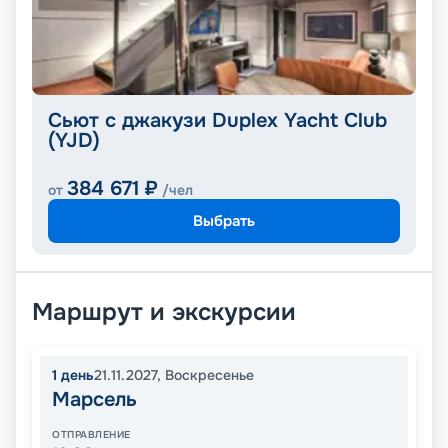
Сьют с джакузи Duplex Yacht Club
(YJD)
384 671
₽
от
/чел
Выбрать
Маршрут и экскурсии
1
день
21.11.2027
,
Воскресенье
Марсель
ОТПРАВЛЕНИЕ