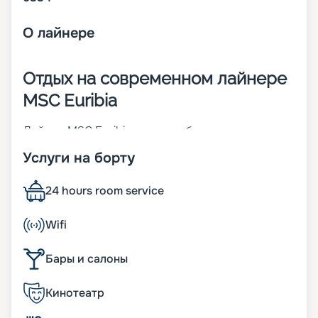
О
лайнере
Отдых на современном лайнере
MSC Euribia
Лайнер MSC Euribia – 19-палубное современное
судно, которое работает на СПГ (сжиженном
Услуги на борту
природном газе). Оно было построено в 2023
году. Дизайн выбран в ходе мирового конкурса.
На корабле может находиться до 6 334 человек.
24 hours room service
Другие его характеристики:
• ширина – 43 м;
Wifi
• длина – 331 м;
• водоизмещение – около 172 тыс. т;
Бары и салоны
• осадка – 8,7 м;
• скорость – 22 узла;
• общее число кают – 2 444.
Кинотеатр