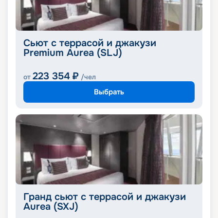
Сьют с террасой и джакузи
Premium Aurea (SLJ)
223 354
₽
от
/чел
Выбрать
Гранд сьют с террасой и джакузи
Aurea (SXJ)