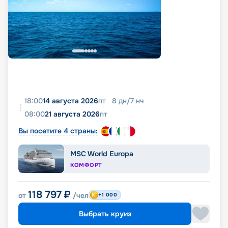
18:00
14 августа 2026
пт
8
дн
/
7
нч
08:00
21 августа 2026
пт
Вы посетите 4 страны:
MSC World Europa
КОМФОРТ
118 797
₽
от
/чел
+1 000
Выбрать круиз