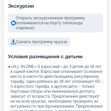
Экскурсии
Открыть экскурсионную программу
(оплачивается на борту теплохода
отдельно)
Скачать программу круиза
Условия размещения с детьми
●
«АLL IN ONE» (1 взрослый + до 3 детей до 18 лет
в одной каюте): Взрослый оплачивает основное
место в каюте по действующему регулярному
тарифу, один ребенок до 18 лет оплачивает 60
% взрослого тарифа, а другие дети – только
портовые сборы или минимальную доплату,
зависит от возраста. Предложения действуют
не на всех круизах, необходимо проверять их
актуальность при бронировании. Предложение