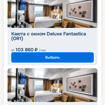
Каюта с окном Deluxe Fantastica
(OR1)
103 860
₽
от
/чел
Выбрать