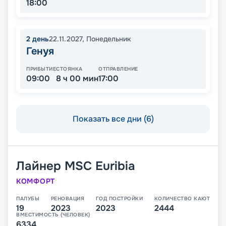
18:00
2
день
22.11.2027
,
Понедельник
Генуя
ПРИБЫТИЕ
СТОЯНКА
ОТПРАВЛЕНИЕ
09:00
8 ч 00 мин
17:00
Показать все дни (6)
Лайнер
MSC Euribia
КОМФОРТ
ПАЛУБЫ
РЕНОВАЦИЯ
ГОД ПОСТРОЙКИ
КОЛИЧЕСТВО КАЮТ
19
2023
2023
2444
ВМЕСТИМОСТЬ (ЧЕЛОВЕК)
6334