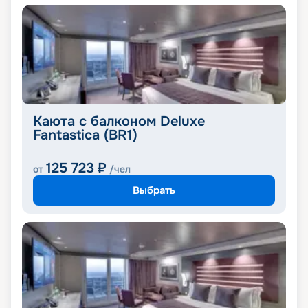
Каюта с балконом Deluxe
Fantastica (BR1)
125 723
₽
от
/чел
Выбрать