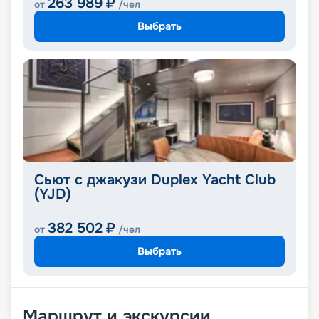
263 989
₽
от
/чел
Выбрать
Сьют с джакузи Duplex Yacht Club
(YJD)
382 502
₽
от
/чел
Выбрать
Маршрут и экскурсии