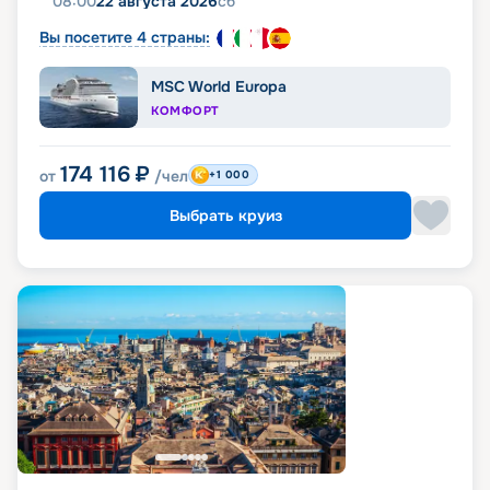
08:00
22 августа 2026
сб
Вы посетите 4 страны:
MSC World Europa
КОМФОРТ
174 116
₽
от
/чел
+1 000
Выбрать круиз