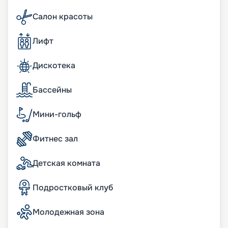
будут ждать увлекательные прогулки и
экскурсии по разным локациям.
Салон красоты
Для детей здесь также предлагается отдельное
развлечение. Благодаря сотрудничеству с LEGO
Лифт
самые маленькие туристы обязательно найдут
себе занятие в игровых зонах от бренда.
Дискотека
Особенности
Бассейны
Корабль оснащен передовыми технологиями для
защиты окружающей среды, включая четыре
Мини-гольф
двухтопливных двигателя, работающих на
сжиженном природном газе и иногда на
Фитнес зал
сернистом морском дизельном топливе. Это
означает, что судно не требует систем очистки
выбросов. Также предусмотрена система
Детская комната
снижения выбросов на 90%, улучшенная очистка
сточных вод, управление подводным шумом для
Подростковый клуб
защиты морской живности, интеллектуальная
вентиляция и эффективная система
кондиционирования воздуха для экономии
Молодежная зона
энергии, светодиодное освещение с