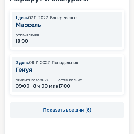
1
день
07.11.2027
,
Воскресенье
Марсель
ОТПРАВЛЕНИЕ
18:00
2
день
08.11.2027
,
Понедельник
Генуя
ПРИБЫТИЕ
СТОЯНКА
ОТПРАВЛЕНИЕ
09:00
8 ч 00 мин
17:00
Показать все дни (6)