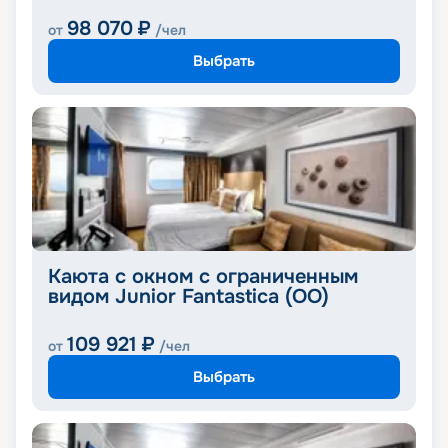
98 070
₽
от
/чел
Выбрать
Каюта с окном с ограниченным
видом Junior Fantastica (OO)
109 921
₽
от
/чел
Выбрать