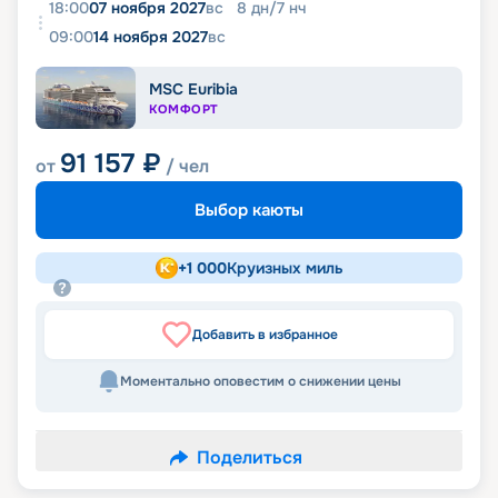
18:00
07 ноября 2027
вс
8
дн
/
7
нч
09:00
14 ноября 2027
вс
MSC Euribia
КОМФОРТ
91 157
₽
от
/ чел
Выбор каюты
+
1 000
Круизных миль
Добавить в избранное
Моментально оповестим о снижении цены
Поделиться