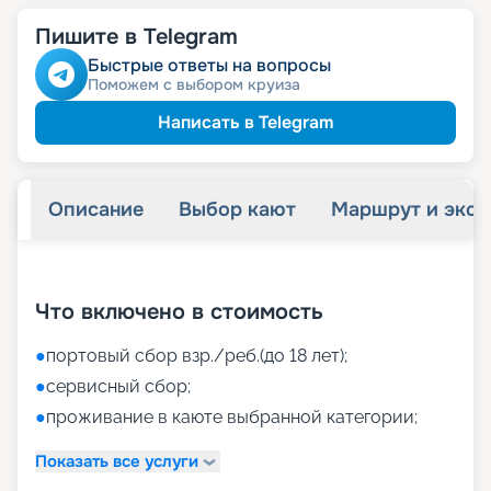
Пишите в Telegram
Быстрые ответы на вопросы
Поможем с выбором круиза
Написать в Telegram
Описание
Выбор кают
Маршрут и экск
+
30
фотографий
Что включено в стоимость
●
портовый сбор взр./реб.(до 18 лет);
●
сервисный сбор;
●
проживание в каюте выбранной категории;
Показать все услуги