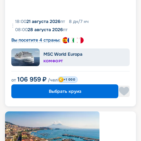
18:00
21 августа 2026
пт
8
дн
/
7
нч
08:00
28 августа 2026
пт
Вы посетите 4 страны:
MSC World Europa
КОМФОРТ
106 959
₽
от
/чел
+1 000
Выбрать круиз