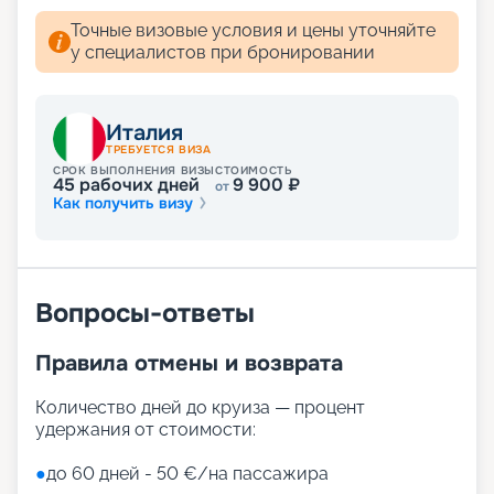
Погрузитесь в морскую атмосферу и
насладитесь уникальным путешествием на MSC
Точные визовые условия и цены уточняйте
Euribia.
у специалистов при бронировании
Италия
ТРЕБУЕТСЯ ВИЗА
СРОК ВЫПОЛНЕНИЯ ВИЗЫ
СТОИМОСТЬ
45
рабочих дней
9 900
₽
от
Как получить визу
Вопросы-ответы
Правила отмены и возврата
Количество дней до круиза — процент
удержания от стоимости:
●
до 60 дней - 50 €/на пассажира