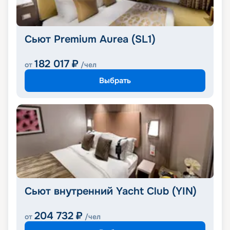
Сьют Premium Aurea (SL1)
182 017
₽
от
/чел
Выбрать
Сьют внутренний Yacht Club (YIN)
204 732
₽
от
/чел