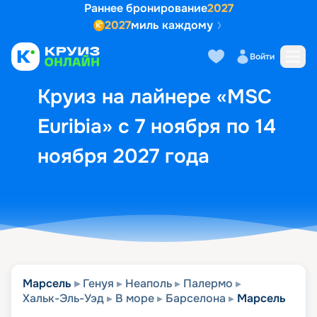
Раннее бронирование
2027
2027
миль каждому
Описание
Выбор кают
Маршрут и экск
Войти
Круиз на лайнере «MSC
Euribia» с 7 ноября по 14
ноября 2027 года
Марсель
Генуя
Неаполь
Палермо
Хальк-Эль-Уэд
В море
Барселона
Марсель