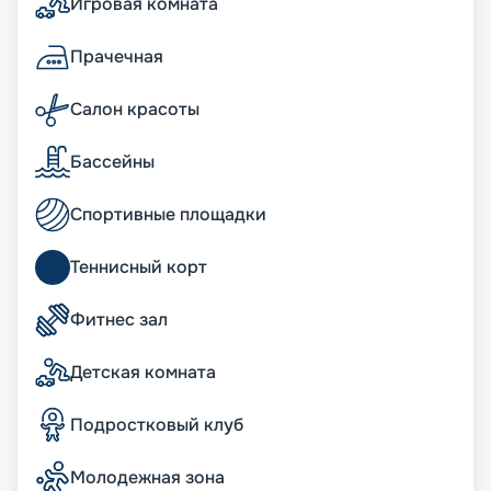
Игровая комната
красоты пятиуровневого атриума, прозрачного
потолка с видом на проплывающие облака или
звезды, и стеклянных лестниц, украшенных
Прачечная
кристаллами Сваровски. Гостей ожидают
комфортабельные каюты с ванной комнатой,
Салон красоты
оснащенные всем необходимым для отдыха.
Почти 80 % кают имеют выход на личный балкон.
Бассейны
Питание на лайнере MSC
Спортивные площадки
Fantasia
Теннисный корт
Питание по системе «все включено» входит в
стоимость тура. Пассажиров приглашают
основные рестораны с заказным меню, а также
Фитнес зал
ресторан со «шведским столом». Меню
отличается разнообразием: посетителям
Детская комната
предлагают блюда средиземноморской,
американской, мексиканской, итальянской,
французской кухни. По желанию можно заказать
Подростковый клуб
вегетарианские, диетические, детские блюда.
Кроме ресторанов, туристов гостеприимно
Молодежная зона
встретят в многочисленных барах и лаунжах,