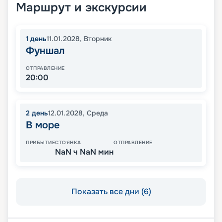
Маршрут и экскурсии
1
день
11.01.2028
,
Вторник
Фуншал
ОТПРАВЛЕНИЕ
20:00
2
день
12.01.2028
,
Среда
В море
ПРИБЫТИЕ
СТОЯНКА
ОТПРАВЛЕНИЕ
NaN ч NaN мин
Показать все дни (6)