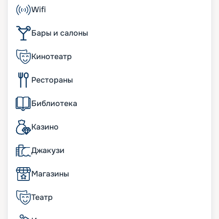
расходовать ресурсы и обеспечивают кораблю
Wifi
почетную приставку ЭКО-. Также большое
внимание уделяется комфорту пассажиров, их
Бары и салоны
разносторонним развлечениям. Основные
характеристики лайнера:
• ширина – 38 м;
Кинотеатр
• длина – 333 м;
• число палуб – 18. Из них 13 – пассажирские;
Рестораны
• водоизмещение – 133,5 тыс. т;
• осадка – 8,7 м;
• скорость – 23,3 узла;
Библиотека
• общее число кают – 1 637. В них с комфортом
размещается до 4 363 человек.
Казино
К услугам пассажиров
Джакузи
MSC Fantasia поражает туристов своими
масштабами: 18 палуб, 1637 кают, 4363
Магазины
пассажира. Не меньшее впечатление
производит уникальный дизайн внутренних
Театр
интерьеров. У попавших внутрь
путешественников перехватывает дыхание от