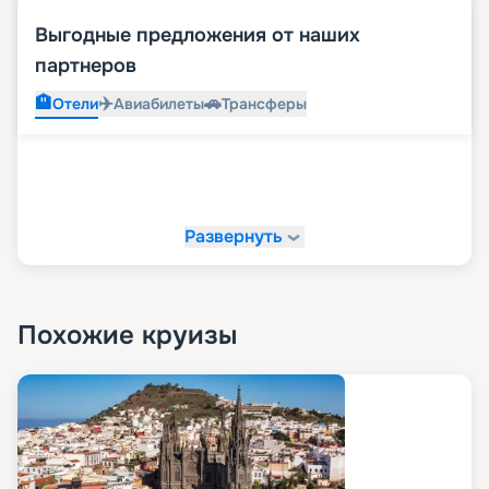
Выгодные предложения от наших
партнеров
🏨
✈️
🚗
Отели
Авиабилеты
Трансферы
Развернуть
Похожие круизы