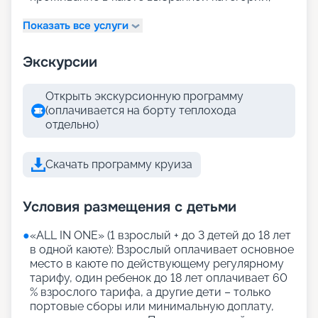
Показать все услуги
Экскурсии
Открыть экскурсионную программу
(оплачивается на борту теплохода
отдельно)
Скачать программу круиза
Условия размещения с детьми
●
«АLL IN ONE» (1 взрослый + до 3 детей до 18 лет
в одной каюте): Взрослый оплачивает основное
место в каюте по действующему регулярному
тарифу, один ребенок до 18 лет оплачивает 60
% взрослого тарифа, а другие дети – только
портовые сборы или минимальную доплату,