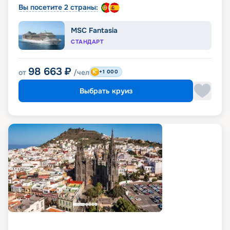
Вы посетите 2 страны:
MSC Fantasia
СТАНДАРТ
98 663
₽
от
/чел
+1 000
Выбрать круиз