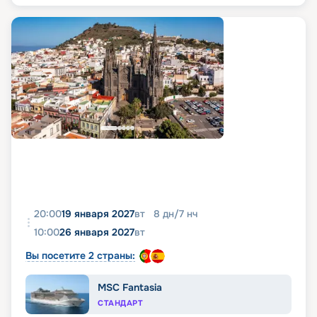
20:00
19 января 2027
вт
8
дн
/
7
нч
10:00
26 января 2027
вт
Вы посетите 2 страны:
MSC Fantasia
СТАНДАРТ