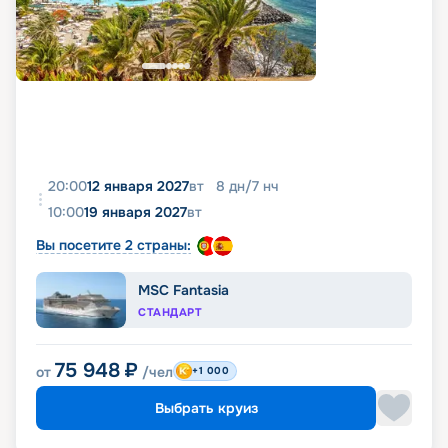
20:00
12 января 2027
вт
8
дн
/
7
нч
10:00
19 января 2027
вт
Вы посетите 2 страны:
MSC Fantasia
СТАНДАРТ
75 948
₽
от
/чел
+1 000
Выбрать круиз