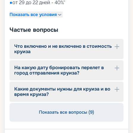
●
от 29 до 22 дней - 40%*
Показать все условия
Частые вопросы
Что включено и не включено в стоимость
круиза
На какую дату бронировать перелет в
город отправления круиза?
Какие документы нужны для круиза и во
время круиза?
Показать все вопросы (9)