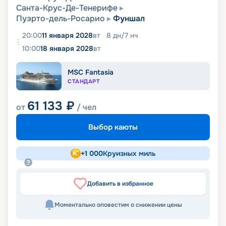
Санта-Крус-Де-Тенерифе
Пуэрто-дель-Росарио
Фуншал
20:00
11 января 2028
вт
8
дн
/
7
нч
10:00
18 января 2028
вт
MSC Fantasia
СТАНДАРТ
61 133
₽
от
/ чел
Выбор каюты
+
1 000
Круизных миль
Добавить в избранное
Моментально оповестим о снижении цены