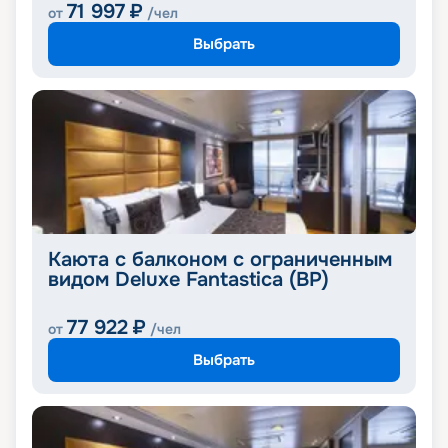
71 997
₽
от
/чел
Выбрать
Каюта с балконом с ограниченным
видом Deluxe Fantastica (BP)
77 922
₽
от
/чел
Выбрать