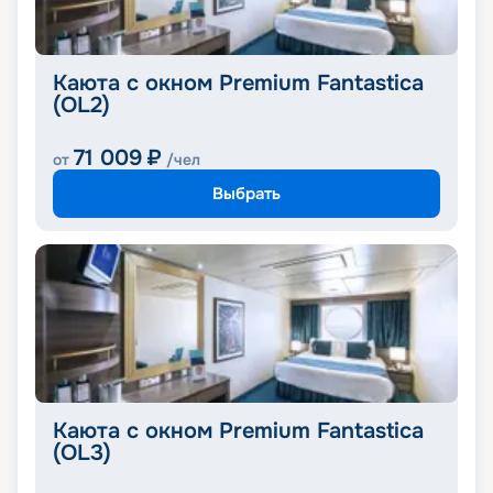
Каюта с окном Premium Fantastica
(OL2)
71 009
₽
от
/чел
Выбрать
Каюта с окном Premium Fantastica
(OL3)