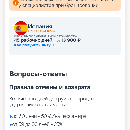
маршруты круизов, цену путевки, схемы палуб,
у специалистов при бронировании
описание кают, фото внутренних интерьеров,
отзывы опытных круизеров. Если у вас возникли
вопросы, вас с удовольствием
Испания
проконсультирует опытный специалист
ТРЕБУЕТСЯ ВИЗА
компании. Круиз на лайнере MSC Fantasia –
СРОК ВЫПОЛНЕНИЯ ВИЗЫ
СТОИМОСТЬ
мечта, ставшая реальностью!
45
рабочих дней
13 900
₽
от
Как получить визу
Вопросы-ответы
Правила отмены и возврата
Количество дней до круиза — процент
удержания от стоимости:
●
до 60 дней - 50 €/на пассажира
●
от 59 до 30 дней - 25%*