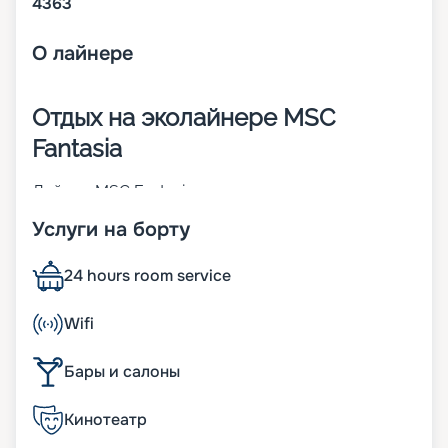
4363
О
лайнере
Отдых на эколайнере MSC
Fantasia
Лайнер MSC Fantasia – первое круизное судно
своего класса. Оно было построено в 2008 году
Услуги на борту
и в 2023 г. претерпело значительные изменения.
Большинство кают на нем – внешние. Причем
много номеров с личным балконом. Уникальные
24 hours room service
технологические системы позволяют экономно
расходовать ресурсы и обеспечивают кораблю
Wifi
почетную приставку ЭКО-. Также большое
внимание уделяется комфорту пассажиров, их
Бары и салоны
разносторонним развлечениям. Основные
характеристики лайнера:
• ширина – 38 м;
Кинотеатр
• длина – 333 м;