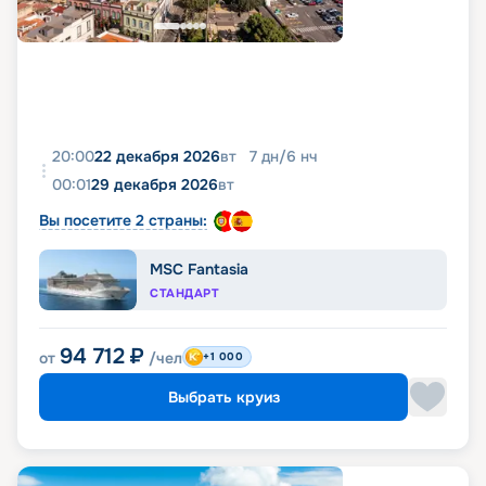
20:00
22 декабря 2026
вт
7
дн
/
6
нч
00:01
29 декабря 2026
вт
Вы посетите 2 страны:
MSC Fantasia
СТАНДАРТ
94 712
₽
от
/чел
+1 000
Выбрать круиз