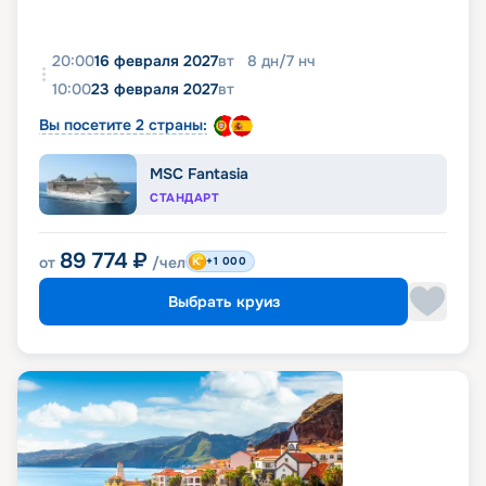
20:00
16 февраля 2027
вт
8
дн
/
7
нч
10:00
23 февраля 2027
вт
Вы посетите 2 страны:
MSC Fantasia
СТАНДАРТ
89 774
₽
от
/чел
+1 000
Выбрать круиз