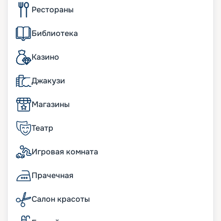
• число палуб – 18. Из них 13 – пассажирские;
Рестораны
• водоизмещение – 133,5 тыс. т;
• осадка – 8,7 м;
• скорость – 23,3 узла;
Библиотека
• общее число кают – 1 637. В них с комфортом
размещается до 4 363 человек.
Казино
К услугам пассажиров
Джакузи
MSC Fantasia поражает туристов своими
масштабами: 18 палуб, 1637 кают, 4363
Магазины
пассажира. Не меньшее впечатление
производит уникальный дизайн внутренних
Театр
интерьеров. У попавших внутрь
путешественников перехватывает дыхание от
Игровая комната
красоты пятиуровневого атриума, прозрачного
потолка с видом на проплывающие облака или
звезды, и стеклянных лестниц, украшенных
Прачечная
кристаллами Сваровски. Гостей ожидают
комфортабельные каюты с ванной комнатой,
Салон красоты
оснащенные всем необходимым для отдыха.
Почти 80 % кают имеют выход на личный балкон.