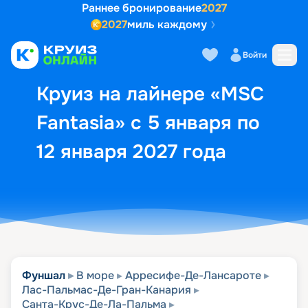
Раннее бронирование
2027
2027
миль каждому
Описание
Выбор кают
Маршрут и экск
Войти
Круиз на лайнере «MSC
Fantasia» с 5 января по
12 января 2027 года
Фуншал
В море
Арресифе-Де-Лансароте
Лас-Пальмас-Де-Гран-Канария
Санта-Крус-Де-Ла-Пальма