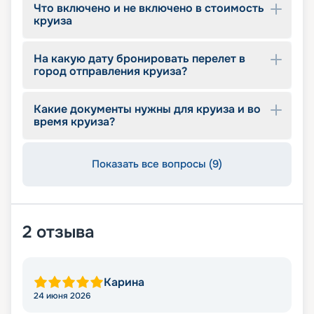
Что включено и не включено в стоимость
круиза
На какую дату бронировать перелет в
город отправления круиза?
Какие документы нужны для круиза и во
время круиза?
Показать все вопросы (9)
2
отзыва
Карина
24 июня 2026