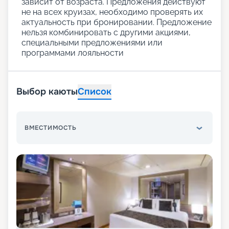
зависит от возраста. Предложения действуют
не на всех круизах, необходимо проверять их
актуальность при бронировании. Предложение
нельзя комбинировать с другими акциями,
специальными предложениями или
программами лояльности
Выбор каюты
Список
ВМЕСТИМОСТЬ