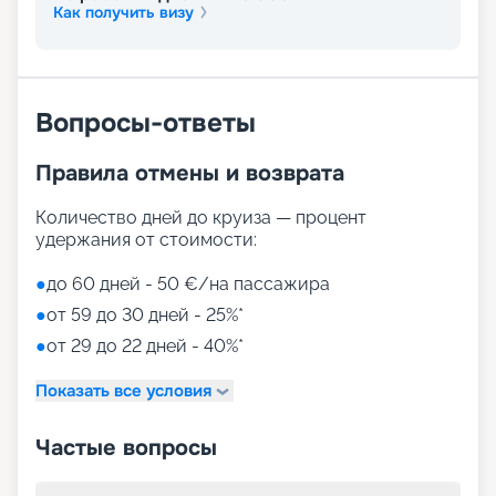
Как получить визу
Вопросы-ответы
Правила отмены и возврата
Количество дней до круиза — процент
удержания от стоимости:
●
до 60 дней - 50 €/на пассажира
●
от 59 до 30 дней - 25%*
●
от 29 до 22 дней - 40%*
Показать все условия
Частые вопросы