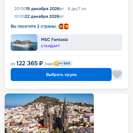
20:00
15 декабря 2026
вт
8
дн
/
7
нч
10:00
22 декабря 2026
вт
Вы посетите 2 страны:
MSC Fantasia
СТАНДАРТ
122 365
₽
от
/чел
+1 000
Выбрать круиз