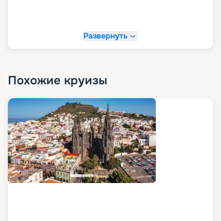
Развернуть
Похожие круизы