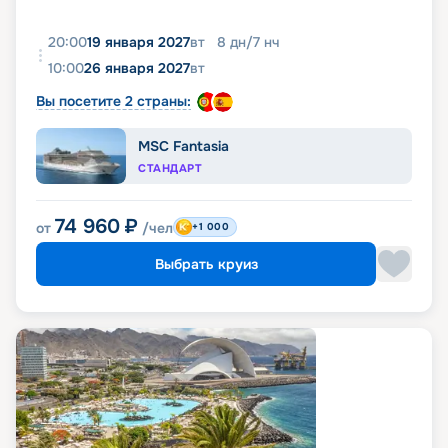
20:00
19 января 2027
вт
8
дн
/
7
нч
10:00
26 января 2027
вт
Вы посетите 2 страны:
MSC Fantasia
СТАНДАРТ
74 960
₽
от
/чел
+1 000
Выбрать круиз