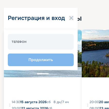
Популярные круизы
Регистрация и вход
Спецпредложение - 10%
ТЕЛЕФОН
Продолжить
14:30
15 августа 2026
сб
8
дн
/
7
нч
20:00
20 ав
20:00
22 августа 2026
сб
08:00
23 ав