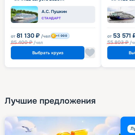
А.С. Пушкин
СТАНДАРТ
81 130
₽
53 571
от
/чел
от
+1 000
85 400
₽
55 803
₽
/чел
/ч
Выбрать круиз
Вы
Лучшие предложения