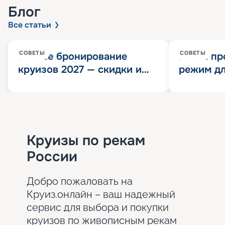
Блог
Все статьи
СОВЕТЫ
СОВЕТЫ
Раннее бронирование
Китай пр
круизов 2027 — скидки и
режим дл
розыгрыш 100 000
конца 202
Круизных миль
значит?
Круизы по рекам
России
Добро пожаловать на
Круиз.онлайн – ваш надежный
сервис для выбора и покупки
круизов по живописным рекам