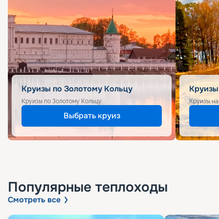
Круизы по Золотому Кольцу
Круизы
Круизы по Золотому Кольцу
Круизы на
Выбрать круиз
Популярные
теплоходы
Смотреть все