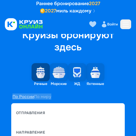
Раннее бронирование
2027
2027
миль каждому
Войти
Круизы бронируют
здесь
Речные
Морские
ЖД
Яхтенные
По России
По миру
ОТПРАВЛЕНИЯ
НАПРАВЛЕНИЕ