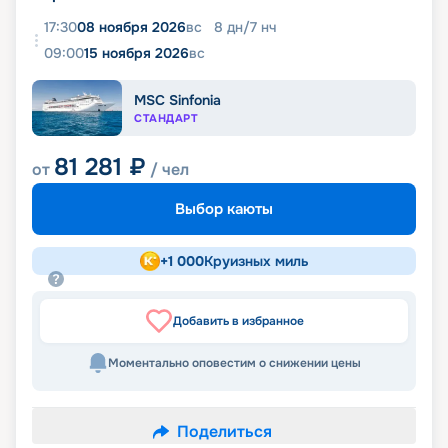
17:30
08 ноября 2026
вс
8
дн
/
7
нч
09:00
15 ноября 2026
вс
MSC Sinfonia
СТАНДАРТ
81 281
₽
от
/ чел
Выбор каюты
+
1 000
Круизных миль
Добавить в избранное
Моментально оповестим о снижении цены
Поделиться