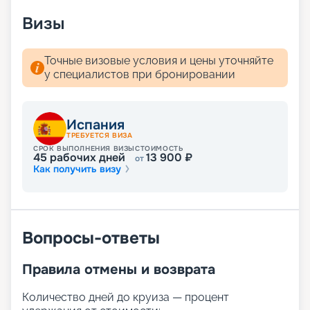
расписание круизов, схемы палуб, цены на
Визы
путевки, описание кают и прочая информация.
Мечтали о сказочном отдыхе? Вас ждут
волшебные пейзажи Средиземного моря! А для
Точные визовые условия и цены уточняйте
того чтобы получить лучшие места,
у специалистов при бронировании
воспользуйтесь услугой раннего бронирования.
Испания
ТРЕБУЕТСЯ ВИЗА
СРОК ВЫПОЛНЕНИЯ ВИЗЫ
СТОИМОСТЬ
45
рабочих дней
13 900
₽
от
Как получить визу
Вопросы-ответы
Правила отмены и возврата
Количество дней до круиза — процент