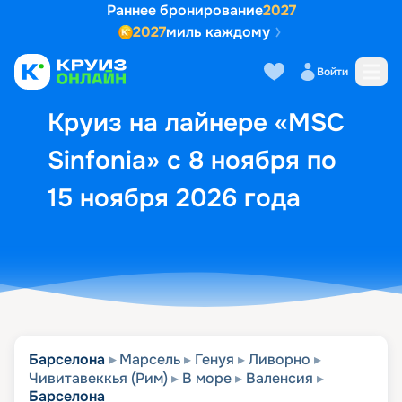
Раннее бронирование
2027
2027
миль каждому
Описание
Выбор кают
Маршрут и экск
Войти
Круиз на лайнере «MSC
Sinfonia» с 8 ноября по
15 ноября 2026 года
Барселона
Марсель
Генуя
Ливорно
Чивитавеккья (Рим)
В море
Валенсия
Барселона