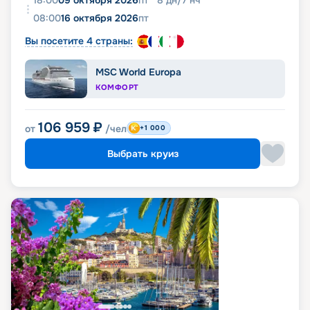
18:00
09 октября 2026
пт
8
дн
/
7
нч
08:00
16 октября 2026
пт
Вы посетите 4 страны:
MSC World Europa
КОМФОРТ
106 959
₽
от
/чел
+1 000
Выбрать круиз