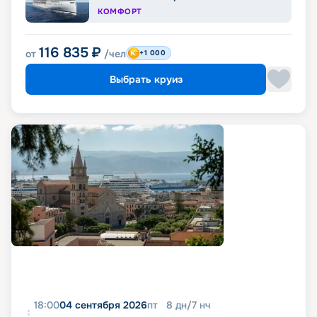
КОМФОРТ
116 835
₽
от
/чел
+1 000
Выбрать круиз
18:00
04 сентября 2026
пт
8
дн
/
7
нч