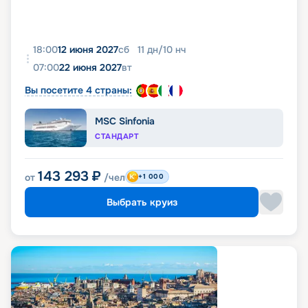
18:00
12 июня 2027
сб
11
дн
/
10
нч
07:00
22 июня 2027
вт
Вы посетите 4 страны:
MSC Sinfonia
СТАНДАРТ
143 293
₽
от
/чел
+1 000
Выбрать круиз