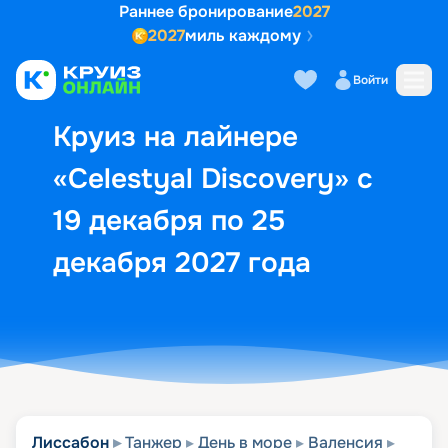
Раннее бронирование
2027
2027
миль каждому
Описание
Выбор кают
Маршрут и экск
Войти
Круиз на лайнере
«Celestyal Discovery» с
19 декабря по 25
декабря 2027 года
Лиссабон
Танжер
День в море
Валенсия