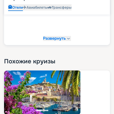
🏨
✈️
🚗
Отели
Авиабилеты
Трансферы
Развернуть
Похожие круизы