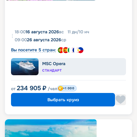
18:00
16 августа 2026
вс
11
дн
/
10
нч
09:00
26 августа 2026
ср
Вы посетите 5 стран:
MSC Opera
СТАНДАРТ
234 905
₽
от
/чел
+1 000
Выбрать круиз