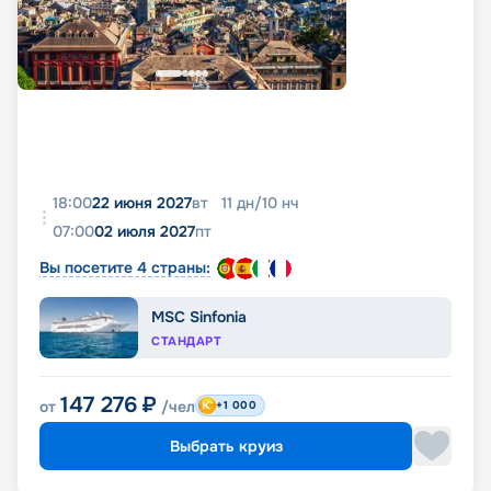
18:00
22 июня 2027
вт
11
дн
/
10
нч
07:00
02 июля 2027
пт
Вы посетите 4 страны:
MSC Sinfonia
СТАНДАРТ
147 276
₽
от
/чел
+1 000
Выбрать круиз