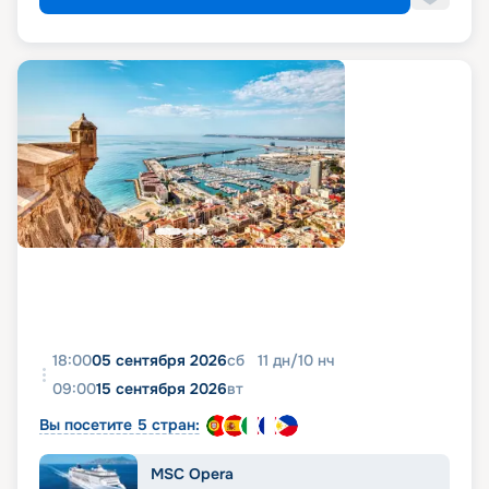
18:00
05 сентября 2026
сб
11
дн
/
10
нч
09:00
15 сентября 2026
вт
Вы посетите 5 стран:
MSC Opera