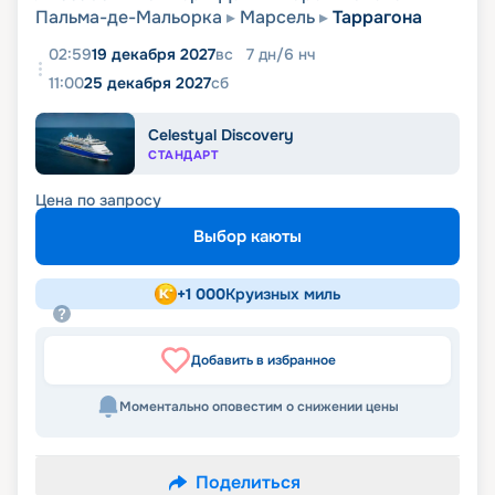
Пальма-де-Мальорка
Марсель
Таррагона
02:59
19 декабря 2027
вс
7
дн
/
6
нч
11:00
25 декабря 2027
сб
Celestyal Discovery
СТАНДАРТ
Цена по запросу
Выбор каюты
+
1 000
Круизных миль
Добавить в избранное
Моментально оповестим о снижении цены
Поделиться