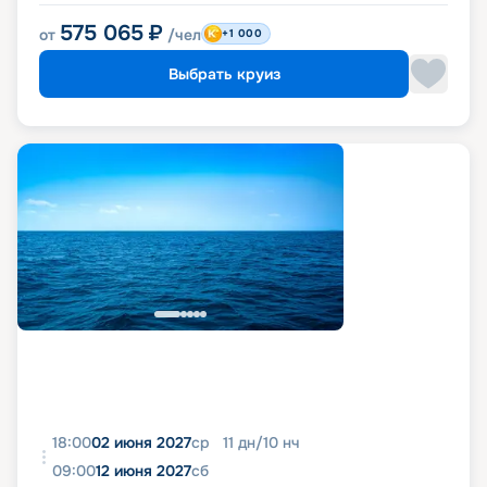
575 065
₽
от
/чел
+1 000
Выбрать круиз
18:00
02 июня 2027
ср
11
дн
/
10
нч
09:00
12 июня 2027
сб