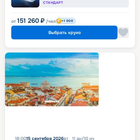
СТАНДАРТ
151 260
₽
от
/чел
+1 000
Выбрать круиз
18:00
15 сентября 2026
вт
11
дн
/
10
нч