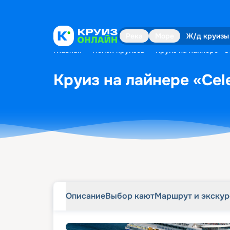
Описание
Выбор кают
Маршрут и экску
Река
Море
Ж/д круизы
Главная
•
Поиск круизов
•
Круиз на лайнере «Ce
Круиз на лайнере «Cele
Описание
Выбор кают
Маршрут и экску