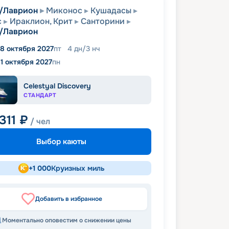
/Лаврион
Миконос
Кушадасы
с
Ираклион, Крит
Санторини
/Лаврион
8 октября 2027
пт
4
дн
/
3
нч
11 октября 2027
пн
Celestyal Discovery
СТАНДАРТ
311
₽
/ чел
Выбор каюты
+
1 000
Круизных миль
Добавить в избранное
Моментально оповестим о снижении цены