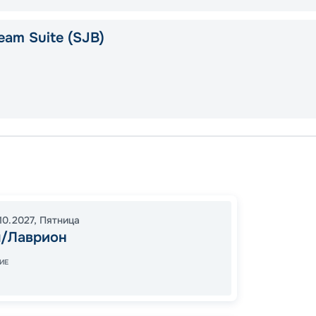
eam Suite (SJB)
Афины
Патмо
Афины
10.2027
,
Пятница
13:00
0
/Лаврион
06:00
ИЕ