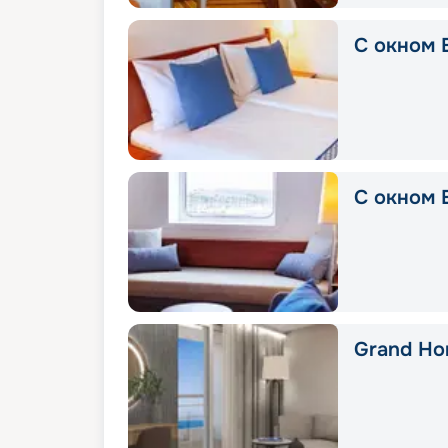
С окном E
С окном E
Grand Hor