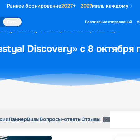
Раннее бронирование
2027
+
2027
миль каждому
рсии
Лайнер
Визы
Вопросы-ответы
Отзывы
5
Яхты
Расписание отправлений
А
lestyal Discovery» с 8 октября по 11 октября 2027 года
styal Discovery» с 8 октября 
рсии
Лайнер
Визы
Вопросы-ответы
Отзывы
5