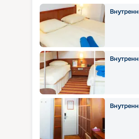
Внутрення
Внутрення
Внутрення