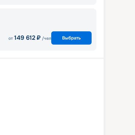
149 612
₽
Выбрать
от
/чел
/Лаврион
Миконос
Кушадасы
с
Ираклион, Крит
Санторини
/Лаврион
8 октября 2027
пт
4
дн
/
3
нч
11 октября 2027
пн
Celestyal Discovery
СТАНДАРТ