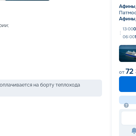
+
19
фотографий
Афины
Патмо
Афины
рии;
13:00
0
06:00
72 
от
оплачивается на борту теплохода