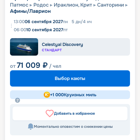
Патмос
Родос
Ираклион, Крит
Санторини
Афины/Лаврион
13:00
06 сентября 2027
пн
5
дн
/
4
нч
06:00
10 сентября 2027
пт
Celestyal Discovery
СТАНДАРТ
71 009
₽
от
/ чел
Выбор каюты
+
1 000
Круизных миль
Добавить в избранное
Моментально оповестим о снижении цены