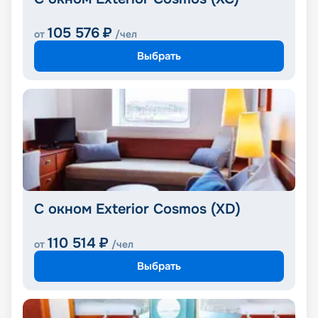
105 576
₽
от
/чел
Выбрать
С окном Exterior Cosmos (XD)
110 514
₽
от
/чел
Выбрать