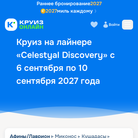
Раннее бронирование
2027
2027
миль каждому
Описание
Выбор кают
Маршрут и экск
Войти
Круиз на лайнере
«Celestyal Discovery» с
6 сентября по 10
сентября 2027 года
Афины/Лаврион
Миконос
Кушадасы