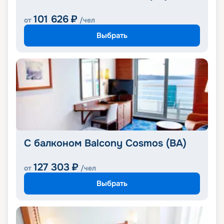
101 626
₽
от
/чел
Выбрать
С балконом Balcony Cosmos (BA)
127 303
₽
от
/чел
Выбрать