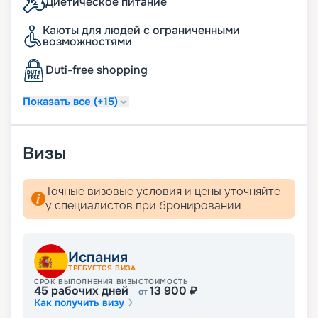
Диетическое питание
театрализованные представления, дискотеки –
найдется всё!
Каюты для людей с ограниченными
возможностями
Как купить путевку
Duti-free shopping
Подробное описание маршрутов, фото лайнера,
расписание круизов и цены на сезон 2026 - 2027
Показать все (+15)
доступны на нашем сайте. Купить путешествие в
компании «Круиз.онлайн» можно не выходя из
дома.
Визы
Точные визовые условия и цены уточняйте
у специалистов при бронировании
Испания
ТРЕБУЕТСЯ ВИЗА
СРОК ВЫПОЛНЕНИЯ ВИЗЫ
СТОИМОСТЬ
45
рабочих дней
13 900
₽
от
Как получить визу