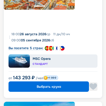
18:00
26 августа 2026
ср
11
дн
/
10
нч
09:00
05 сентября 2026
сб
Вы посетите 5 стран:
MSC Opera
СТАНДАРТ
143 293
₽
от
/чел
+1 000
Выбрать круиз