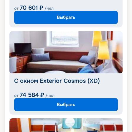
70 601
₽
от
/чел
Выбрать
С окном Exterior Cosmos (XD)
74 584
₽
от
/чел
Выбрать