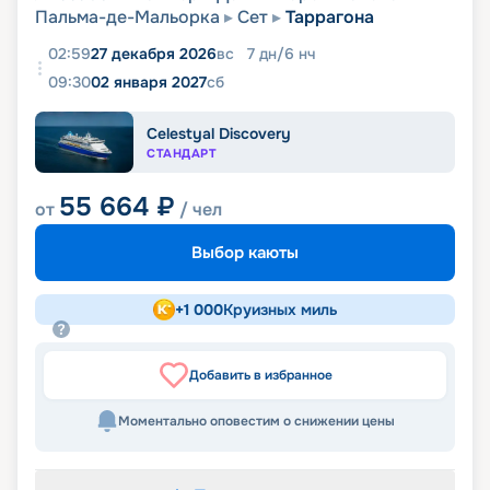
Пальма-де-Мальорка
Сет
Таррагона
02:59
27 декабря 2026
вс
7
дн
/
6
нч
09:30
02 января 2027
сб
Celestyal Discovery
СТАНДАРТ
55 664
₽
от
/ чел
Выбор каюты
+
1 000
Круизных миль
Добавить в избранное
Моментально оповестим о снижении цены