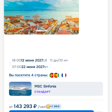
18:00
12 июня 2027
сб
11
дн
/
10
нч
07:00
22 июня 2027
вт
Вы посетите 4 страны:
MSC Sinfonia
СТАНДАРТ
143 293
₽
от
/чел
+1 000