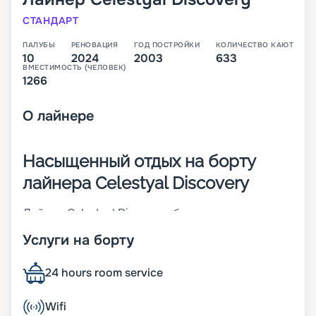
СТАНДАРТ
ПАЛУБЫ
РЕНОВАЦИЯ
ГОД ПОСТРОЙКИ
КОЛИЧЕСТВО КАЮТ
10
2024
2003
633
ВМЕСТИМОСТЬ (ЧЕЛОВЕК)
1266
О
лайнере
Насыщенный отдых на борту
лайнера Celestyal Discovery
Лайнер Celestyal Discovery был построен и
спущен на воду в 1996 году. С тех пор он прошел
Услуги на борту
реновацию в 2022 году и условия на его борту
полностью соответствуют всем тенденциям
современного круизного бизнеса. Судно
24 hours room service
относится к классу Celestyal и имеет в своем
распоряжении 720 кают, в которых могут
Wifi
разместиться 1450 пассажиров. На борту гостей