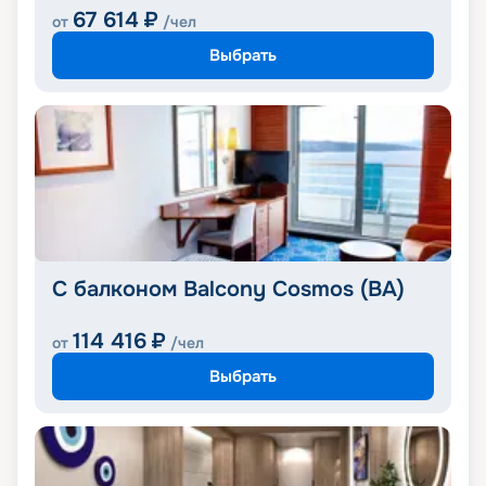
67 614
₽
от
/чел
Выбрать
С балконом Balcony Cosmos (BA)
114 416
₽
от
/чел
Выбрать