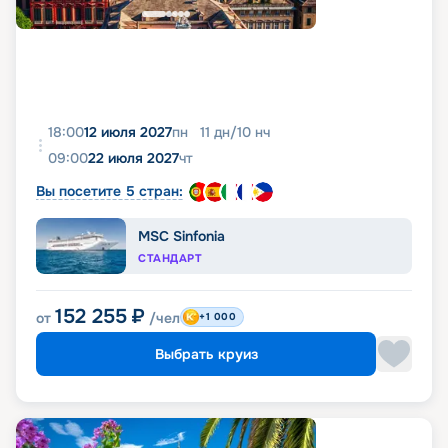
18:00
12 июля 2027
пн
11
дн
/
10
нч
09:00
22 июля 2027
чт
Вы посетите 5 стран:
MSC Sinfonia
СТАНДАРТ
152 255
₽
от
/чел
+1 000
Выбрать круиз