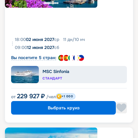
18:00
02 июня 2027
ср
11
дн
/
10
нч
09:00
12 июня 2027
сб
Вы посетите 5 стран:
MSC Sinfonia
СТАНДАРТ
229 927
₽
от
/чел
+1 000
Выбрать круиз