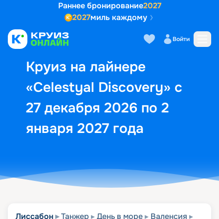
Раннее бронирование
2027
2027
миль каждому
Описание
Выбор кают
Маршрут и экск
Войти
Круиз на лайнере
«Celestyal Discovery» с
27 декабря 2026 по 2
января 2027 года
Лиссабон
Танжер
День в море
Валенсия