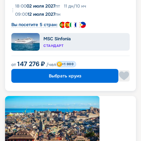
18:00
02 июля 2027
пт
11
дн
/
10
нч
09:00
12 июля 2027
пн
Вы посетите 5 стран:
MSC Sinfonia
СТАНДАРТ
147 276
₽
от
/чел
+1 000
Выбрать круиз