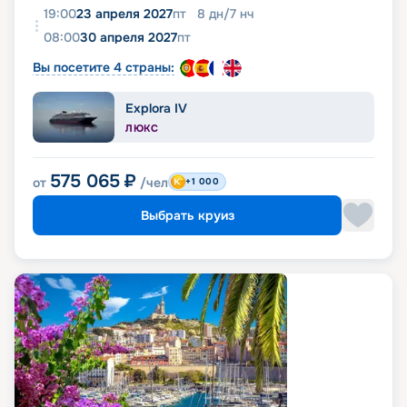
19:00
23 апреля 2027
пт
8
дн
/
7
нч
08:00
30 апреля 2027
пт
Вы посетите 4 страны:
Explora IV
ЛЮКС
575 065
₽
от
/чел
+1 000
Выбрать круиз