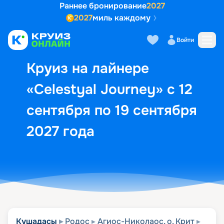
Раннее бронирование
2027
2027
миль каждому
Описание
Выбор кают
Маршрут и экск
Войти
Круиз на лайнере
«Celestyal Journey» с 12
сентября по 19 сентября
2027 года
Кушадасы
Родос
Агиос-Николаос, о. Крит