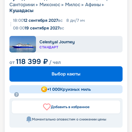
Санторини
Миконос
Милос
Афины
Кушадасы
18:00
12 сентября 2027
вс
8
дн
/
7
нч
08:00
19 сентября 2027
вс
Celestyal Journey
СТАНДАРТ
118 399
₽
от
/ чел
Выбор каюты
+
1 000
Круизных миль
Добавить в избранное
Моментально оповестим о снижении цены