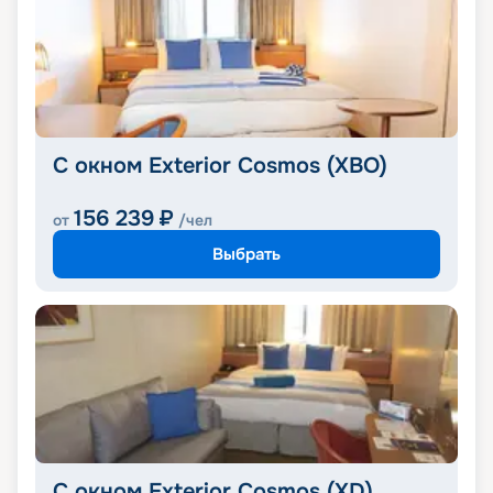
С окном Exterior Cosmos (XBO)
156 239
₽
от
/чел
Выбрать
С окном Exterior Cosmos (XD)