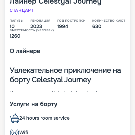
Лайнер
Celestyal Journey
СТАНДАРТ
ПАЛУБЫ
РЕНОВАЦИЯ
ГОД ПОСТРОЙКИ
КОЛИЧЕСТВО КАЮТ
10
2023
1994
630
ВМЕСТИМОСТЬ (ЧЕЛОВЕК)
1260
О
лайнере
Увлекательное приключение на
борту Celestyal Journey
Это судно класса Celestyal. Корабль был
построен в 1995 году. Он прошел реновацию в
Услуги на борту
2021 году. Корабль рассчитан на 1600 человек,
которые могут разместиться в 700 каютах. Судно
славится сочетанием традиционной
24 hours room service
элегантности и современных удобств. Одним из
его главных преимуществ является удачная
Wifi
планировка и просторные зоны общественного