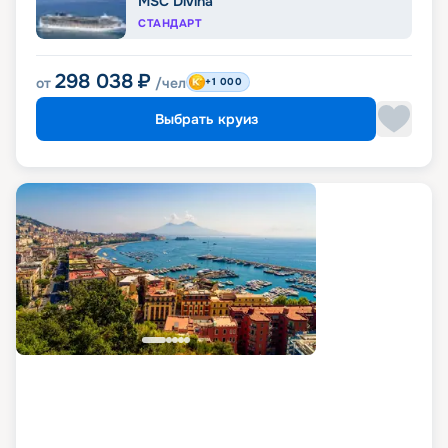
MSC Divina
СТАНДАРТ
298 038
₽
от
/чел
+1 000
Выбрать круиз