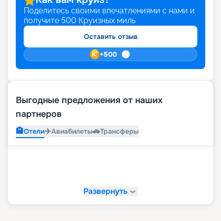
Поделитесь своими впечатлениями с нами и
получите
500
Круизных миль
Оставить отзыв
+
500
Выгодные предложения от наших
партнеров
🏨
✈️
🚗
Отели
Авиабилеты
Трансферы
Развернуть