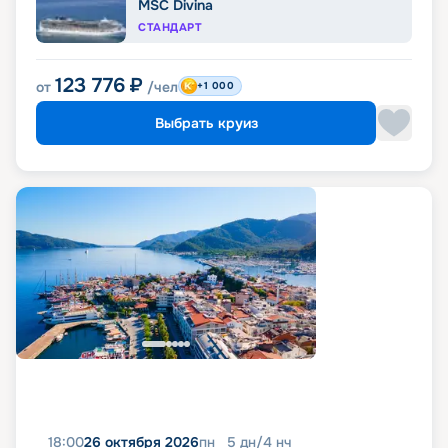
MSC Divina
СТАНДАРТ
123 776
₽
от
/чел
+1 000
Выбрать круиз
18:00
26 октября 2026
пн
5
дн
/
4
нч