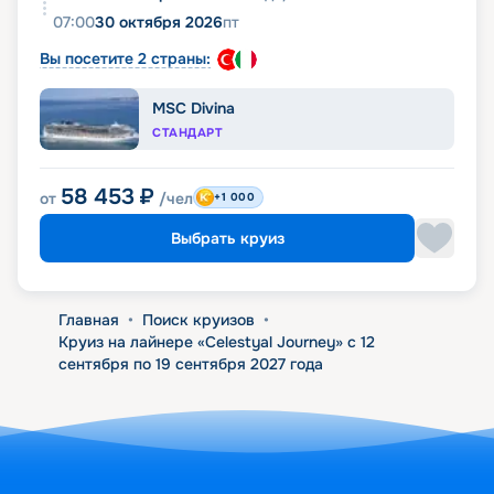
07:00
30 октября 2026
пт
Вы посетите 2 страны:
MSC Divina
СТАНДАРТ
58 453
₽
от
/чел
+1 000
Выбрать круиз
Главная
•
Поиск круизов
•
Круиз на лайнере «Celestyal Journey» с 12
сентября по 19 сентября 2027 года